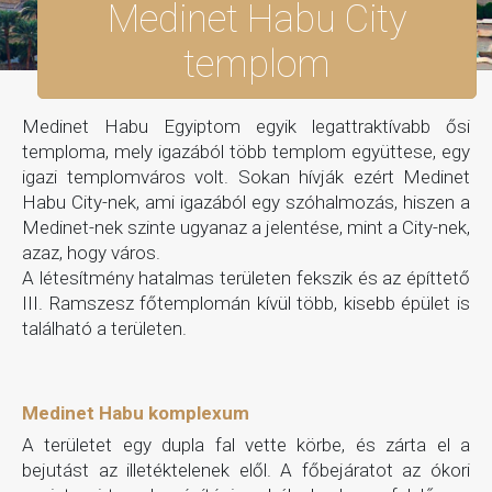
Medinet Habu City
templom
Medinet Habu Egyiptom egyik legattraktívabb ősi
temploma, mely igazából több templom együttese, egy
igazi templomváros volt. Sokan hívják ezért Medinet
Habu City-nek, ami igazából egy szóhalmozás, hiszen a
Medinet-nek szinte ugyanaz a jelentése, mint a City-nek,
azaz, hogy város.
A létesítmény hatalmas területen fekszik és az építtető
III. Ramszesz főtemplomán kívül több, kisebb épület is
található a területen.
Medinet Habu komplexum
A területet egy dupla fal vette körbe, és zárta el a
bejutást az illetéktelenek elől. A főbejáratot az ókori