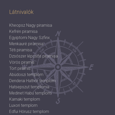
Látnivalók
Kheopsz Nagy piramisa
Kefrén piramisa
Egyiptomi Nagy Szfinx
Menkauré piramisa
Téti piramisa
Dzsószer lépcsős piramisa
Vörös piramis
Tört piramis
Abüdoszi templom
Denderai Hathor templom
Hatsepszut temploma
Medinet Habu templom
Karnaki templom
Luxori templom
Edfui Hórusz templom