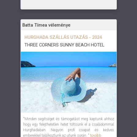
Batta Tímea véleménye
HURGHADA SZÁLLÁS UTAZÁS - 2024
THREE CORNERS SUNNY BEACH HOTEL
"Minden segítséget és támogatást meg kaptunk ahhoz
hogy egy felejthetetlen hetet töltsünk el a családommal
Hurghadaban. Nagyon profi csapat és kedves
emberekkel találkoztunk az utunk során. "
tovább