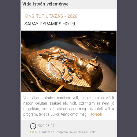
Vida István véleménye
KING TUT UTAZÁS - 2026
SARAY PYRAMIDS HOTEL
"Alapjában minden rendben volt, de az utolsó előtti
napon délután szabad idő volt, szerintem ez nem jó
megoldás, mert az utolsó napon meg túlzsúfolt volt a
program, tehát a Luxori templomot meg ...
tovább
2026. 03. 11.
IGEN,
ajánlom az Egyiptom Travel utazási irodát!