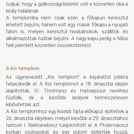
tudjuk, hogy a gyilkossági kísérlet volt-e közvetlen oka a
király halálának.
A templomba nem csak ezen a főkapun keresztül
lehetett bejutni, hanem volt egy másik főkapu a nyugati
falon is, melyen keresztül hivatalnokok, szállítók és
alkalmazottak tudtak bejutni. A nagy kapu pedig a Nílus
felé jelentett közvetlen összeköttetést.
A kis templom
Az úgynevezett „Kis templom” a bejárattól jobbra
helyezkedik el. A Kis templomot a 18. dinasztia idején
alapították, III. Thotmesz és Hatsepszut nevéhez
fűződik, de a későbbi királyok természetesen
kibővítették azt.
A Kis templomhoz egy kisebb fajta előkaput építettek a
26. dinasztia idejében, melyet később a 29. dinasztiához
tartozó I. Nektanebész tulajdonított el. A Ptolemaioszi
korban oszlopokat és egy pülont építettek hozzá,