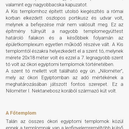
valamint egy nagyobbacska kapuzatot.
A Kis templomhoz épített utolsó kiegészítés a római
korban elkezdett oszlopos portikusz és udvar volt,
melynek a befejezése már nem valósult meg. Ez az
építmény túlnyúlt a nagyobb templomegyüttest
határoló falakon és a későbbiek folyamán az
épületkomplexum egyetlen működő részéve vált. A Kis
templomtól északra helyezkedett el a szent tó, melynek
mérete 20x18 méter volt és ezzel a 7. legnagyobb szent
tó volt az ókori egyiptomi templomok történetében.
A szent tó mellett volt található egy ún. „Nilométer”,
mely az ókori Egyiptomban az adó mértékének a
meghatározásában játszott fontos szerepet. Ez a
Nilométer I. Nektanebosz korából származó kút volt.
A Főtemplom
Talán az összes ókori egyiptomi templomok közül
ennek a templomnak van a legfigyelemreméltóbb külső