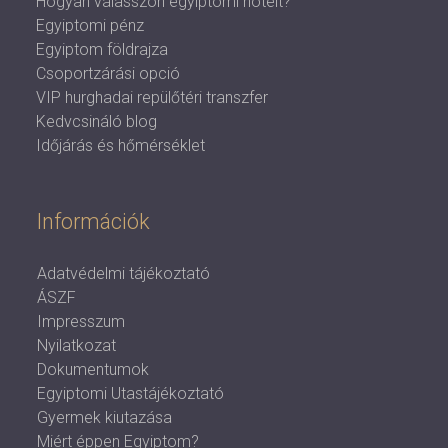
Hogyan válasszon egyiptomi hotelt?
Egyiptomi pénz
Egyiptom földrajza
Csoportzárási opció
VIP hurghadai repülőtéri transzfer
Kedvcsináló blog
Időjárás és hőmérséklet
Információk
Adatvédelmi tájékoztató
ÁSZF
Impresszum
Nyilatkozat
Dokumentumok
Egyiptomi Utastájékoztató
Gyermek kiutazása
Miért éppen Egyiptom?