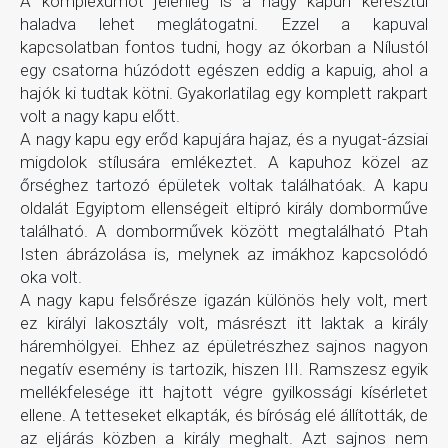
A komplexumot jelenleg is a nagy kapun keresztül
haladva lehet meglátogatni. Ezzel a kapuval
kapcsolatban fontos tudni, hogy az ókorban a Nílustól
egy csatorna húzódott egészen eddig a kapuig, ahol a
hajók ki tudtak kötni. Gyakorlatilag egy komplett rakpart
volt a nagy kapu előtt.
A nagy kapu egy erőd kapujára hajaz, és a nyugat-ázsiai
migdolok stílusára emlékeztet. A kapuhoz közel az
őrséghez tartozó épületek voltak találhatóak. A kapu
oldalát Egyiptom ellenségeit eltipró király domborműve
található. A domborművek között megtalálható Ptah
Isten ábrázolása is, melynek az imákhoz kapcsolódó
oka volt.
A nagy kapu felsőrésze igazán különös hely volt, mert
ez királyi lakosztály volt, másrészt itt laktak a király
háremhölgyei. Ehhez az épületrészhez sajnos nagyon
negatív esemény is tartozik, hiszen III. Ramszesz egyik
mellékfelesége itt hajtott végre gyilkossági kísérletet
ellene. A tetteseket elkapták, és bíróság elé állították, de
az eljárás közben a király meghalt. Azt sajnos nem