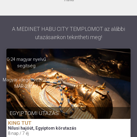
A MEDINET HABU CITY TEMPLOMOT az alábbi
utazásainkon tekintheti meg!
0-24 magyar nyelvű
segítség
Magyar idegenvezetés
MÁR 2 főtől!
EGYIPTOMI UTAZÁS
KING TUT
Nílusi hajóút, Egyiptom körutazás
8 nap / 7 éj