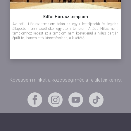
Edfui Hórusz templom
Az edfui Hórusz templom talán az egyik legteljesebb és legjobb
állapotban fennmaradt ókori egyiptomi templom. A többi Nílus menti
templomhoz képest ez a templom nem közvetlenül a Nílus partján
épült fel, hanem attól kissé távolabb, a kikötőtől ...
Kövessen minket a közösségi média felületeinken is!