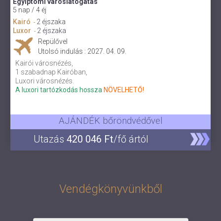
Egyiptomi városlátogatás
5 nap / 4 éj
Kairó
2 éjszaka
-
Luxor
2 éjszaka
-
Repülővel
Utolsó indulás : 2027. 04. 09.
Kairói városnézés,
1 szabadnap Kairóban,
Luxori városnézés.
A luxori tartózkodás hossza
NÖVELHETŐ!
AJÁNDÉK bőröndvédővel
Utazás
420 046 Ft
/fő ártól
Vendégkönyvünkből