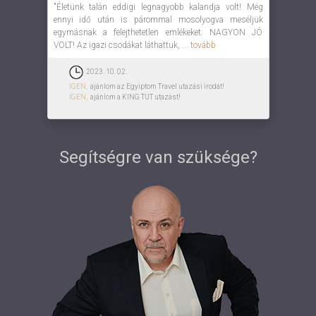
"Életünk talán eddigi legnagyobb kalandja volt! Még
ennyi idő után is párommal mosolyogva meséljük
egymásnak a felejthetetlen emlékeket. NAGYON JÓ
VOLT! Az igazi csodákat láthattuk, ...
tovább
2023. 10. 02.
IGEN,
ajánlom az Egyiptom Travel utazási irodát!
IGEN,
ajánlom a KING TUT utazást!
Segítségre van szüksége?