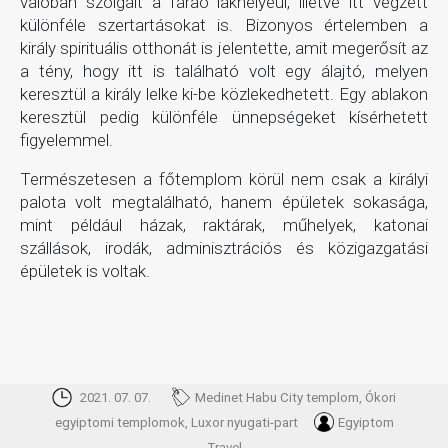
valóban szolgált a fáraó lakhelyéül, illetve itt végzett
különféle szertartásokat is. Bizonyos értelemben a
király spirituális otthonát is jelentette, amit megerősít az
a tény, hogy itt is található volt egy álajtó, melyen
keresztül a király lelke ki-be közlekedhetett. Egy ablakon
keresztül pedig különféle ünnepségeket kísérhetett
figyelemmel.
Természetesen a főtemplom körül nem csak a királyi
palota volt megtalálható, hanem épületek sokasága,
mint például házak, raktárak, műhelyek, katonai
szállások, irodák, adminisztrációs és közigazgatási
épületek is voltak.
2021. 07. 07.
Medinet Habu City templom, Ókori
egyiptomi templomok, Luxor nyugati-part
Egyiptom
Travel