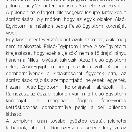
pülonja, mely 27 méter magas és 65 méter széles volt.
A pülonon az elfogott ellenségekre lesújtó király került
ábrázolására, oly módon, hogy az egyik oldalon Alsó-
Egyiptom, a másikon pedig Felső-Egyiptom koronáját
viseli.
Egy kicsit megtévesztő lehet azok számára, akik még
nem találkoztak Felső-Egyiptom illetve Alsó-Egyiptom
kifejezéssel, hogy ezek a „jelzők” nem a földrajzi irányt,
hanem a Nílus folyását tükrözik. Azaz Felső-Egyiptom
délen, Alsó-Egyiptom pedig északon volt. A pülon
domborművének a kialakításánál figyeltek arra, az
ábrázolások tájolás szempontjából helyesek legyenek,
hiszen Alsó-Egyiptom koronájával ábrázolt III.
Ramszesz az északi pülonon van, míg Felső-Egyiptom
koronáját is magában foglaló fehér-vörös
kettőskoronás domborműve pedig a déli pülonon
látható.
A templom falain további győztes csaták jelenetei
láthatóak, ahol III. Ramszesz és serege legyőzi az