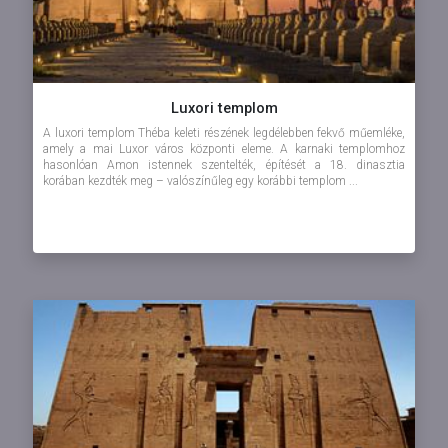
Luxori templom
A luxori templom Théba keleti részének legdélebben fekvő műemléke,
amely a mai Luxor város központi eleme. A karnaki templomhoz
hasonlóan Amon istennek szentelték, építését a 18. dinasztia
korában kezdték meg – valószínűleg egy korábbi templom ...