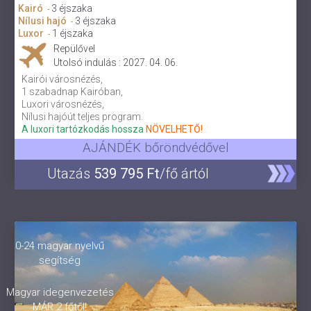
Kairó
3 éjszaka
-
Nílusi hajó
3 éjszaka
-
Luxor
1 éjszaka
-
Repülővel
Utolsó indulás : 2027. 04. 06.
Kairói városnézés,
1 szabadnap Kairóban,
Luxori városnézés,
Nílusi hajóút teljes program.
A luxori tartózkodás hossza
NÖVELHETŐ!
AJÁNDÉK bőröndvédővel
Utazás
539 795 Ft
/fő ártól
0-24 magyar nyelvű
segítség
Magyar idegenvezetés
MÁR 2 főtől!