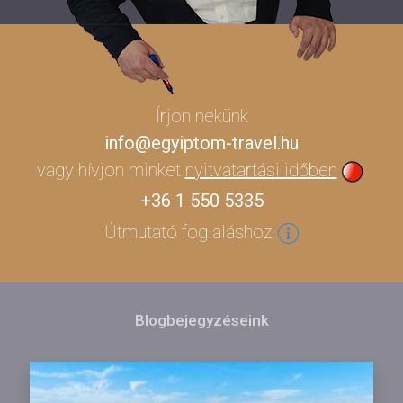
Írjon nekünk
info@egyiptom-travel.hu
vagy hívjon minket
nyitvatartási időben
+36 1 550 5335
Útmutató foglaláshoz
Blogbejegyzéseink