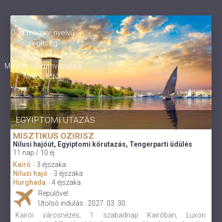
0-24 magyar nyelvű
segítség
Magyar idegenvezetés
MÁR 2 főtől!
EGYIPTOMI UTAZÁS
MISZTIKUS OZIRISZ
Nílusi hajóút, Egyiptomi körutazás, Tengerparti üdülés
11 nap / 10 éj
Kairó
3 éjszaka
-
Nílusi hajó
3 éjszaka
-
Hurghada
4 éjszaka
-
Repülővel
Utolsó indulás : 2027. 03. 30.
Kairói városnézés, 1 szabadnap Kairóban, Luxori