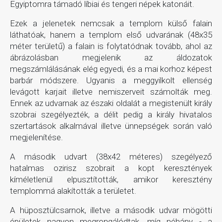
Egyiptomra támadó líbiai és tengeri népek katonáit.
Ezek a jelenetek nemcsak a templom külső falain
láthatóak, hanem a templom első udvarának (48x35
méter területű) a falain is folytatódnak tovább, ahol az
ábrázolásban megjelenik az áldozatok
megszámlálásának elég egyedi, és a mai korhoz képest
barbár módszere. Ugyanis a meggyilkolt ellenség
levágott karjait illetve nemiszerveit számolták meg.
Ennek az udvarnak az északi oldalát a megistenült király
szobrai szegélyezték, a délit pedig a király hivatalos
szertartások alkalmával illetve ünnepségek során való
megjelenítése.
A második udvart (38x42 méteres) szegélyező
hatalmas ozirisz szobrait a kopt keresztények
kíméletlenül elpusztították, amikor keresztény
templommá alakították a területet.
A hüposztülcsarnok, illetve a második udvar mögötti
épületek nagyon megrongálódtak, míg néhány - a