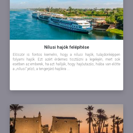
Nílusi hajók felépítése
Először is fontos kiemelni, hogy a nílusi hajók, tulajdonképpen
folyami hajók. Ezt azért érdemes tisztázni a legelején, mert sok
esetben az emberek, ha azt hallják, hogy hajóutazás, hiába van előtte
a „nílusi” jelző, a tengerjáró hajókra ...