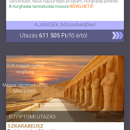
városnézés, Nílusi hajóút teljes program, Hurghadai pihenés.
A hurghadai tartózkodás hossza
NÖVELHETŐ!
AJÁNDÉK bőröndvédővel
Utazás
611 505 Ft
/fő ártól
0-24 magyar nyelvű
segítség
Magyar idegenvezetés
MÁR 2 főtől!
EGYIPTOMI UTAZÁS
SZKARABEUSZ