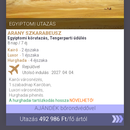
EGYIPTOMI UTAZÁS
ARANY SZKARABEUSZ
Egyiptomi körutazás, Tengerparti üdülés
8 nap / 7 éj
Kairó
2 éjszaka
-
Luxor
1 éjszaka
-
Hurghada
4 éjszaka
-
Repülővel
Utolsó indulás : 2027. 04. 04.
Kairói városnézés,
1 szabadnap Kairóban,
Luxori városnézés,
Hurghadai pihenés.
A hurghadai tartózkodás hossza
NÖVELHETŐ!
AJÁNDÉK bőröndvédővel
Utazás
492 986 Ft
/fő ártól