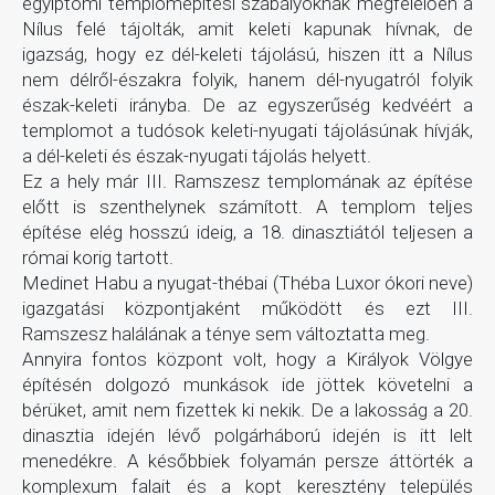
egyiptomi templomépítési szabályoknak megfelelően a
Nílus felé tájolták, amit keleti kapunak hívnak, de
igazság, hogy ez dél-keleti tájolású, hiszen itt a Nílus
nem délről-északra folyik, hanem dél-nyugatról folyik
észak-keleti irányba. De az egyszerűség kedvéért a
templomot a tudósok keleti-nyugati tájolásúnak hívják,
a dél-keleti és észak-nyugati tájolás helyett.
Ez a hely már III. Ramszesz templomának az építése
előtt is szenthelynek számított. A templom teljes
építése elég hosszú ideig, a 18. dinasztiától teljesen a
római korig tartott.
Medinet Habu a nyugat-thébai (Théba Luxor ókori neve)
igazgatási központjaként működött és ezt III.
Ramszesz halálának a ténye sem változtatta meg.
Annyira fontos központ volt, hogy a Királyok Völgye
építésén dolgozó munkások ide jöttek követelni a
bérüket, amit nem fizettek ki nekik. De a lakosság a 20.
dinasztia idején lévő polgárháború idején is itt lelt
menedékre. A későbbiek folyamán persze áttörték a
komplexum falait és a kopt keresztény település