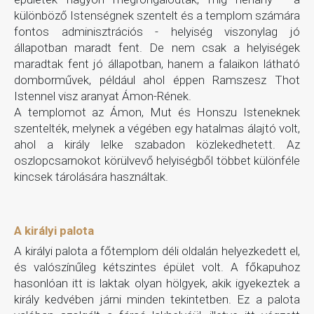
különböző Istenségnek szentelt és a templom számára
fontos adminisztrációs - helyiség viszonylag jó
állapotban maradt fent. De nem csak a helyiségek
maradtak fent jó állapotban, hanem a falaikon látható
domborművek, például ahol éppen Ramszesz Thot
Istennel visz aranyat Ámon-Rének.
A templomot az Ámon, Mut és Honszu Isteneknek
szentelték, melynek a végében egy hatalmas álajtó volt,
ahol a király lelke szabadon közlekedhetett. Az
oszlopcsarnokot körülvevő helyiségből többet különféle
kincsek tárolására használtak.
A királyi palota
A királyi palota a főtemplom déli oldalán helyezkedett el,
és valószínűleg kétszintes épület volt. A főkapuhoz
hasonlóan itt is laktak olyan hölgyek, akik igyekeztek a
király kedvében járni minden tekintetben. Ez a palota