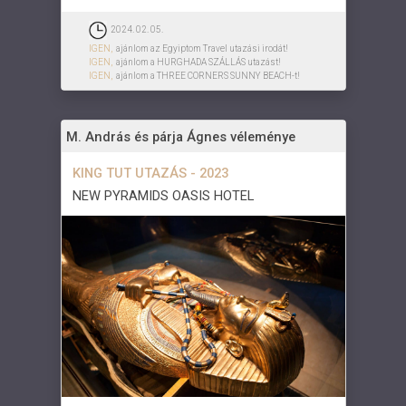
2024. 02. 05.
IGEN,
ajánlom az Egyiptom Travel utazási irodát!
IGEN,
ajánlom a HURGHADA SZÁLLÁS utazást!
IGEN,
ajánlom a THREE CORNERS SUNNY BEACH-t!
M. András és párja Ágnes véleménye
KING TUT UTAZÁS - 2023
NEW PYRAMIDS OASIS HOTEL