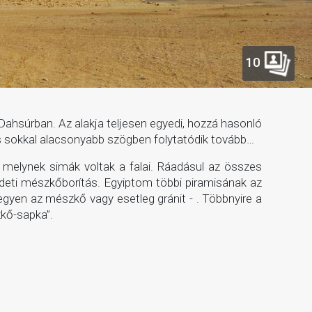
10
- Dahsúrban. Az alakja teljesen egyedi, hozzá hasonló
mis sokkal alacsonyabb szögben folytatódik tovább…
melynek simák voltak a falai. Ráadásul az összes
edeti mészkőborítás. Egyiptom többi piramisának az
egyen az mészkő vagy esetleg gránit - . Többnyire a
zkő-sapka”.