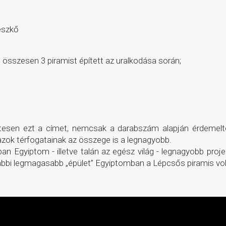
mészkő
t, összesen 3 piramist épített az uralkodása során;
zetesen ezt a címet, nemcsak a darabszám alapján érdemelte
 azok térfogatainak az összege is a legnagyobb.
n Egyiptom - illetve talán az egész világ - legnagyobb proje
rábbi legmagasabb „épület” Egyiptomban a Lépcsős piramis vol