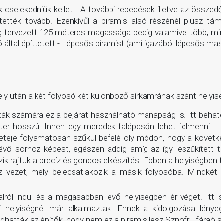
k cselekedniük kellett. A további repedések illetve az összed
ették tovább. Ezenkívűl a piramis alsó részénél plusz táma
leg tervezett 125 méteres magassága pedig valamivel több, m
által építtetett - Lépcsős piramist (ami igazából lépcsős mas
mely után a két folyosó két különböző sírkamrának szánt helyis
risták számára ez a bejárat használható manapság is. Itt beh
éter hosszú. Innen egy meredek falépcsőn lehet felmenni – m
teje folyamatosan szűkül befelé oly módon, hogy a következ
 lévő sorhoz képest, egészen addig amíg az így leszűkített t
k rajtuk a precíz és gondos elkészítés. Ebben a helyiségben t
 vezet, mely belecsatlakozik a másik folyosóba. Mindkét 
dalról indul és a magasabban lévő helyiségben ér véget. Itt 
bi helyiségnél már alkalmaztak. Ennek a kidolgozása lén
hatták az építők, hogy nem ez a piramis lesz Sznofru fáraó s