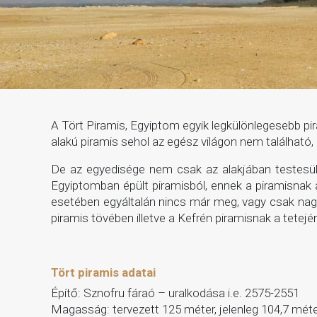
A Tört Piramis, Egyiptom egyik legkülönlegesebb pira
alakú piramis sehol az egész világon nem található,
De az egyedisége nem csak az alakjában testesül
Egyiptomban épült piramisból, ennek a piramisnak 
esetében egyáltalán nincs már meg, vagy csak nagyo
piramis tövében illetve a Kefrén piramisnak a tete
Tört piramis adatai
Építő: Sznofru fáraó – uralkodása i.e. 2575-2551
Magasság: tervezett 125 méter, jelenleg 104,7 mét