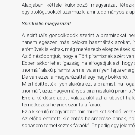
Alapjában kétféle különböző magyarázat létezik 
egyiptológusoktól származik, ami tudományos alapo
Spirituális magyarázat
A spirituális gondolkodók szerint a piramisokat 
hanem egészen más célokra használták azokat, inn
erőművek is voltak, még merészebb elképzelések sze
Az ő nézőpontjuk, hogy a Tört piramisnak azért van i
Ebben akkor lehet igazság, ha elfogadjuk azt, hogy a
„normál” alakú piramis termel valamilyen fajta energ
De van ezzel a magyarázattal egy nagy bökkenő.
Miért építtették ilyen alakúra ezt a piramist, ha fo
„normál”, azaz hagyományos piramisalakú piramist
Erre a kérdésre adott válasz alól azt a kibúvót 
temetkezési helynek szánta a fáraó.
Ez a kikerülő magyarázat minimum két sebből vérzik
Az előbb említett kijelentés beismerése annak, ho
sohasem temetkeztek fáraók”. Ez pedig egy jelent