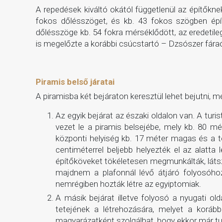
A repedések kiváltó okától függetlenül az építőkne
fokos dőlésszöget, és kb. 43 fokos szögben épít
dőlésszöge kb. 54 fokra mérséklődött, az eredeti
is megelőzte a korábbi csúcstartó – Dzsószer fáraó 
Piramis belső járatai
A piramisba két bejáraton keresztül lehet bejutni, 
Az egyik bejárat az északi oldalon van. A tu
vezet le a piramis belsejébe, mely kb. 80 m
központi helyiség kb. 17 méter magas és a te
centiméterrel beljebb helyezték el az alatta
építőköveket tökéletesen megmunkálták, látszi
majdnem a plafonnál lévő átjáró folyosóhoz
nemrégiben hozták létre az egyiptomiak.
A másik bejárat illetve folyosó a nyugati ol
tetejének a létrehozására, melyet a koráb
magyarázatként szolgálhat, hogy ekkor már tud