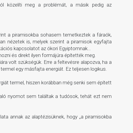
yból közelíti meg a problémát, a másik pedig az
erint a piramisokba sohasem temetkeztek a fáraók,
n nézetek is, melyek szerint a piramisok egyfajta
ikációs kapcsolatot az ókori Egyiptomnak…
hozni és direkt ilyen formájúra építették meg.
iára volt szükségük. Erre a feltevésre alapozva, ha a
 termel egy másfajta energiát. Ez teljesen logikus.
nergiát termel, hiszen korábban még senki sem épített
taló nyomot sem találtak a tudósok, tehát ezt nem
olata annak az alaptézisüknek, hogy „a piramisokba