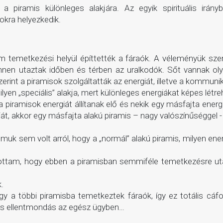
a piramis különleges alakjára. Az egyik spirituális irán
kra helyezkedik.
nem temetkezési helyül építtették a fáraók. A véleményük sz
en utaztak időben és térben az uralkodók. Sőt vannak olya
rint a piramisok szolgáltatták az energiát, illetve a kommun
lyen „speciális” alakja, mert különleges energiákat képes létre
 piramisok energiát állítanak elő és nekik egy másfajta energ
iát, akkor egy másfajta alakú piramis – nagy valószínűséggel -
galmuk sem volt arról, hogy a „normál” alakú piramis, milyen e
?
hallottam, hogy ebben a piramisban semmiféle temetkezésre u
.
gy a többi piramisba temetkeztek fáraók, így ez totális cáf
ős ellentmondás az egész ügyben…