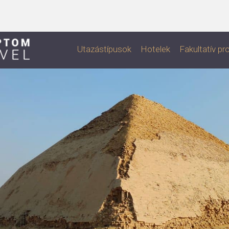
Utazástípusok
Hotelek
Fakultatív p