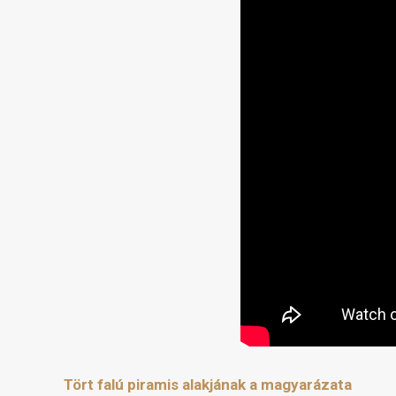
Tört falú piramis alakjának a magyarázata