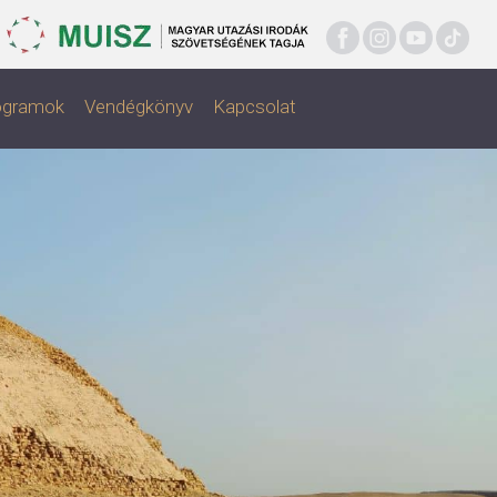
rogramok
Vendégkönyv
Kapcsolat