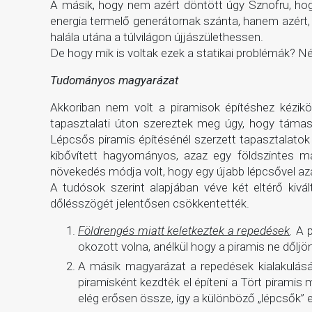
A másik, hogy nem azért döntött úgy Sznofru, hog
energia termelő generátornak szánta, hanem azért,
halála utána a túlvilágon újjászülethessen.
De hogy mik is voltak ezek a statikai problémák? 
Tudományos magyarázat
Akkoriban nem volt a piramisok építéshez kézik
tapasztalati úton szereztek meg úgy, hogy támas
Lépcsős piramis építésénél szerzett tapasztalato
kibővített hagyományos, azaz egy földszintes ma
növekedés módja volt, hogy egy újabb lépcsővel az
A tudósok szerint alapjában véve két eltérő kiv
dőlésszögét jelentősen csökkentették.
Földrengés miatt keletkeztek a repedések
.
A p
okozott volna, anélkül hogy a piramis ne dőljö
A másik magyarázat a repedések kialakulás
piramisként kezdték el építeni a Tört piramis 
elég erősen össze, így a különböző „lépcsők” e