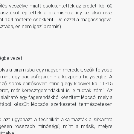
őlés veszélye miatt csökkentették az eredeti kb. 60
sztékot építettek a piramishoz, így az alsó rész
int 104 méterre csökkent. De ezzel a magasságával
ztaba, és nem igazi piramis).
égbe vezet.
atolva a piramisba egy nagyon meredek, szűk folyosó
int egy padlásfeljárón - a központi helyiségbe. A
ő sorok építőköveit mindig egy kicsivel, kb. 10-15
eret, már keresztgerendákkal is le tudták zárni. Az
alálható egy fagerendákból készített lépcső, mely a
fából készült lépcsős szerkezetet természetesen
is azt ugyanazt a technikát alkalmazták a sírkamra
yegesen rosszabb minőségű, mint a másik, melyre
írhelye…