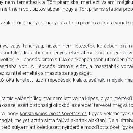
y nem temetkezik a Tört piramisba, mert ezt valami mágikus
 mert nem volt biztos abban, hogy a Tört piramis statikai pr
Nézzük a tudományos magyarázatot a piramis alakjára vonatko
önyv, vagy tananyag, hiszen nem létezetek korábban piram
zkodtak a korábbi építmények elkészítése során megszerze
k voltak. A Lépcsős piramis tulajdonképpen több ütemben (
sztaba volt. A Lépcsős piramis előtt, a masztabák voltak
az szinttel emelték a masztaba nagyságát.
áltó oka lehetett azon repedések kialakulásának, melyek m
iramis valószínűleg már nem lett volna képes, olyan mértékű t
n össze, ezért biztonsági okokból az eredeti terveket megválto
ára, hogy
konstrukciós hibát követtek el.
Egyes vélemények sze
magját, melyet aztán sima falúvá akartak alakítani. De a létr
ltérő súlya miatt keletkezett nyíróerő elmozdította őket, így 