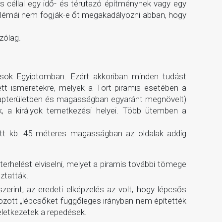
 céllal egy idő- és térutazó építménynek vagy egy
oblémái nem fogják-e őt megakadályozni abban, hogy
zólag.
isok Egyiptomban. Ezért akkoriban minden tudást
tt ismeretekre, melyek a Tört piramis esetében a
alapterületben és magasságban egyaránt megnövelt)
, a királyok temetkezési helyei. Több ütemben a
iatt kb. 45 méteres magasságban az oldalak addig
erhelést elviselni, melyet a piramis további tömege
ztatták.
rint, az eredeti elképzelés az volt, hogy lépcsős
ehozott „lépcsőket függőleges irányban nem építették
keletkezetek a repedések.