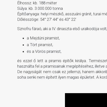
Élhossz: kb. 188 méter
Súlya: kb. 3.000.000 tonna
Építőanyaga: helyi mészkő, asszuáni gránit, turai 
Dőlésszöge: 54° 27’ 44” és 43° 22’
Sznofru fáraó, aki a IV. dinaszta első uralkodója vol
a Mejdúni piramist,
a Tört piramist,
és a Vörös piramist,
és ezzel ő lett a piramis építők királya. Termés
használta fel a piramisainak megépítéséhez, illetve
De nagyságát nem csak ez jellemzi, hanem akkoriba
soha senki nem épített ilyen magas épületet. A ko