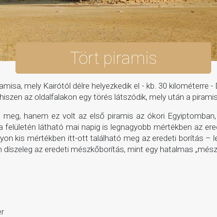
Tört piramis
misa, mely Kairótól délre helyezkedik el - kb. 30 kilométerre 
 hiszen az oldalfalakon egy törés látszódik, mely után a pira
 meg, hanem ez volt az első piramis az ókori Egyiptomban, 
a felületén látható mai napig is legnagyobb mértékben az er
n kis mértékben itt-ott található meg az eredeti borítás – l
jén díszeleg az eredeti mészkőborítás, mint egy hatalmas „més
er