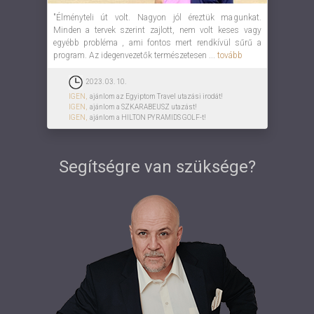
"Élményteli út volt. Nagyon jól éreztük magunkat.
Minden a tervek szerint zajlott, nem volt keses vagy
egyébb probléma , ami fontos mert rendkívül sűrű a
program. Az idegenvezetők természetesen ...
tovább
2023. 03. 10.
IGEN,
ajánlom az Egyiptom Travel utazási irodát!
IGEN,
ajánlom a SZKARABEUSZ utazást!
IGEN,
ajánlom a HILTON PYRAMIDS GOLF-t!
Segítségre van szüksége?