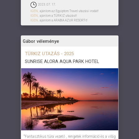
2023. 07. 17.
IGEN,
ajánlom az Egyiptom Travel utazási irodát!
IGEN,
ajánlom a TÜRKIZ utazást!
IGEN,
ajánlom a ARABIA AZUR RESORT-t!
Gábor véleménye
TÜRKIZ UTAZÁS - 2025
SUNRISE ALORA AQUA PARK HOTEL
"Fantasztikus túra vezető , rengetek információ és a világ