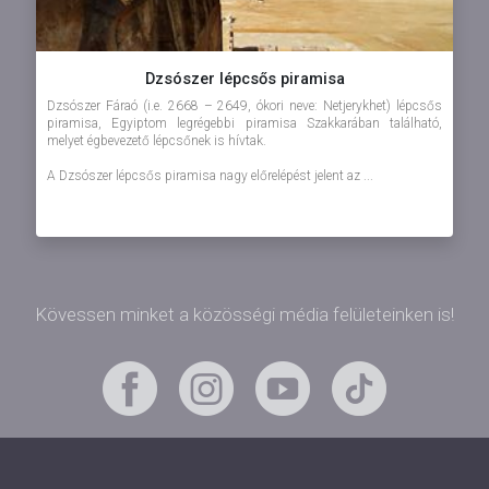
Dzsószer lépcsős piramisa
Dzsószer Fáraó (i.e. 2668 – 2649, ókori neve: Netjerykhet) lépcsős
piramisa, Egyiptom legrégebbi piramisa Szakkarában található,
melyet égbevezető lépcsőnek is hívtak.
A Dzsószer lépcsős piramisa nagy előrelépést jelent az ...
Kövessen minket a közösségi média felületeinken is!