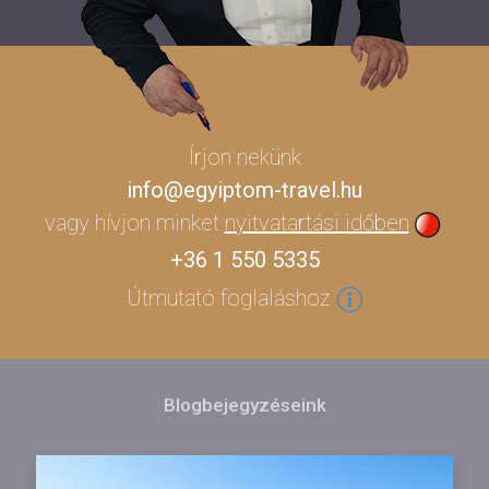
Írjon nekünk
info@egyiptom-travel.hu
vagy hívjon minket
nyitvatartási időben
+36 1 550 5335
Útmutató foglaláshoz
Blogbejegyzéseink