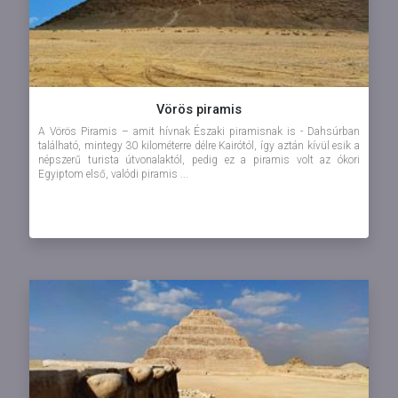
Vörös piramis
A Vörös Piramis – amit hívnak Északi piramisnak is - Dahsúrban
található, mintegy 30 kilométerre délre Kairótól, így aztán kívül esik a
népszerű turista útvonalaktól, pedig ez a piramis volt az ókori
Egyiptom első, valódi piramis ...