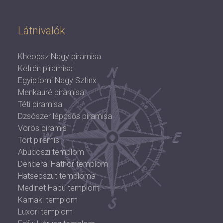
Látnivalók
Kheopsz Nagy piramisa
Kefrén piramisa
Egyiptomi Nagy Szfinx
Menkauré piramisa
Téti piramisa
Dzsószer lépcsős piramisa
Vörös piramis
Tört piramis
Abüdoszi templom
Denderai Hathor templom
Hatsepszut temploma
Medinet Habu templom
Karnaki templom
Luxori templom