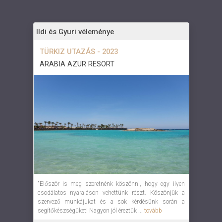
Ildi és Gyuri véleménye
TÜRKIZ UTAZÁS - 2023
ARABIA AZUR RESORT
"Először is meg szeretnénk köszönni, hogy egy ilyen
csodálatos nyaraláson vehettünk részt. Köszönjük a
szervező munkájukat és a sok kérdésünk során a
segítőkészségüket! Nagyon jól éreztük ...
tovább