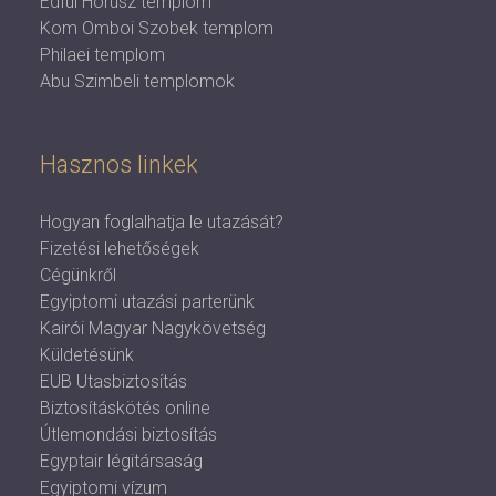
Edfui Hórusz templom
Kom Omboi Szobek templom
Philaei templom
Abu Szimbeli templomok
Hasznos linkek
Hogyan foglalhatja le utazását?
Fizetési lehetőségek
Cégünkről
Egyiptomi utazási parterünk
Kairói Magyar Nagykövetség
Küldetésünk
EUB Utasbiztosítás
Biztosításkötés online
Útlemondási biztosítás
Egyptair légitársaság
Egyiptomi vízum