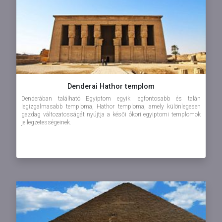
Denderai Hathor templom
Denderában található Egyiptom egyik legfontosabb és talán
legizgalmasabb temploma, Hathor temploma, amely különlegesen
gazdag változatosságát nyújtja a késői ókori egyiptomi templomok
jellegzetességeinek.
Elhelyezkedés
A ...