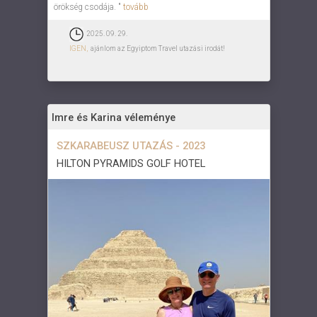
örökség csodája. "
tovább
2025. 09. 29.
IGEN,
ajánlom az Egyiptom Travel utazási irodát!
Imre és Karina véleménye
SZKARABEUSZ UTAZÁS - 2023
HILTON PYRAMIDS GOLF HOTEL