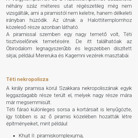
néhány száz méteres utat régészetileg még nem
vizsgálták, ami a piramistól nem keletre, hanem délkeleti
irányban húzódik. Az útnak a Halottitemplomhoz
közeleső része azonban látható.
A piramissal szemben egy nagy temető volt, Téti
tisztviselőinek temetésére. De itt találhatóak az
Óbirodalom legnagyszerűbb és legszebben díszített
sírjai, például Mereruka és Kagemni vezérek masztabái.
Téti nekropolisza
A király piramisa körül Szakkara nekropoliszának egyik
leggazdagabb része terült el, melyek nagy része mára
már megsemmisült.
Téti fáraó különleges sorsa a kortársait is lenyűgözte,
így többen is az ő piramis közelében hozatták létre
építményeiket, mint például:
Khuit II. piramiskomplexuma,