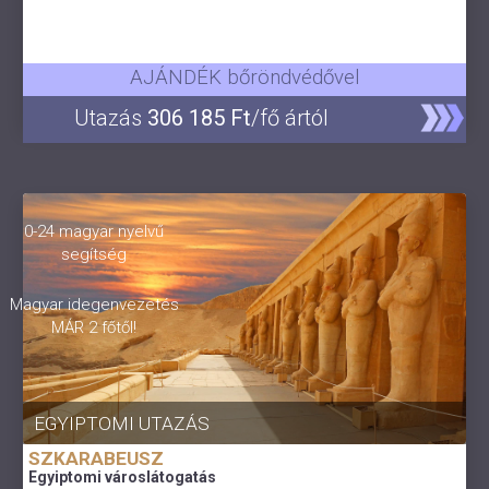
AJÁNDÉK bőröndvédővel
Utazás
306 185 Ft
/fő ártól
0-24 magyar nyelvű
segítség
Magyar idegenvezetés
MÁR 2 főtől!
EGYIPTOMI UTAZÁS
SZKARABEUSZ
Egyiptomi városlátogatás