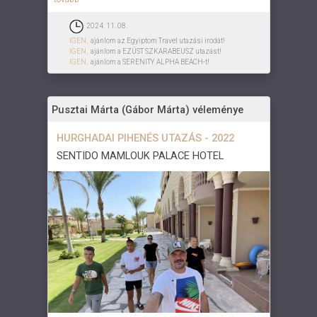
2024. 11. 08.
IGEN,
ajánlom az Egyiptom Travel utazási irodát!
IGEN,
ajánlom a EZÜST SZKARABEUSZ utazást!
IGEN,
ajánlom a SERENITY ALPHA BEACH-t!
Pusztai Márta (Gábor Márta) véleménye
HURGHADAI PIHENÉS UTAZÁS - 2022
SENTIDO MAMLOUK PALACE HOTEL