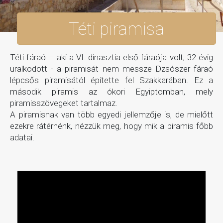
Téti piramisa
Téti fáraó – aki a VI. dinasztia első fáraója volt, 32 évig
uralkodott - a piramisát nem messze Dzsószer fáraó
lépcsős piramisától építette fel Szakkarában. Ez a
második piramis az ókori Egyiptomban, mely
piramisszövegeket tartalmaz.
A piramisnak van több egyedi jellemzője is, de mielőtt
ezekre rátérnénk, nézzük meg, hogy mik a piramis főbb
adatai.