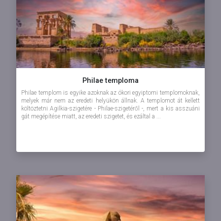
Philae temploma
Philae templom is egyike azoknak az ókori egyiptomi templomoknak,
melyek már nem az eredeti helyükön állnak. A templomot át kellett
költöztetni Agilkia-szigetére - Philae-szigetéről -, mert a kis asszuáni
gát megépítése miatt, az eredeti szigetet, és ezáltal a ...