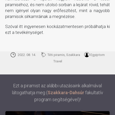
piramiséhoz, és nem utolsó sorban a lejárat rövid, tehát
nem igényel olyan nagy erőfeszítést, mint a nagyobb
piramisok sírkamráinak a megnézése.
Szóval itt ingyenesen kockázatmentesen próbálhatja ki
ezt a tevékénységet.
2022. 08. 14.
Téti piramis, Szakkara
Egyiptom
Travel
Ezt a piramist az alábbi utazásaink alkalmával
látogathatja meg (
Szakkara-Dahsúr
fakultatív
program segítségével)!