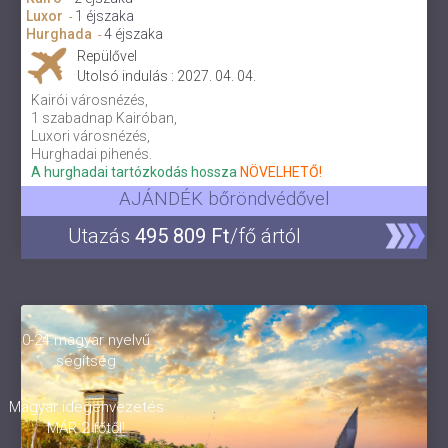
Luxor
1 éjszaka
-
Hurghada
4 éjszaka
-
Repülővel
Utolsó indulás : 2027. 04. 04.
Kairói városnézés,
1 szabadnap Kairóban,
Luxori városnézés,
Hurghadai pihenés.
A hurghadai tartózkodás hossza
NÖVELHETŐ!
AJÁNDÉK bőröndvédővel
Utazás
495 809 Ft
/fő ártól
0-24 magyar nyelvű
segítség
Magyar idegenvezetés
MÁR 2 főtől!