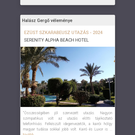
Halász Gergő véleménye
EZÜST SZKARABEUSZ UTAZÁS - 2024
SERENITY ALPHA BEACH HOTEL
"Összességében jól szervezett utazás. Nagyon
szimpatikus volt az utazás előtti tájékoztató
telefonhívás. Felkészült idegenvezetők, a kairói hölgy
magyar tudása sokkal jobb volt. Kairó és Luxor is ...
tovább