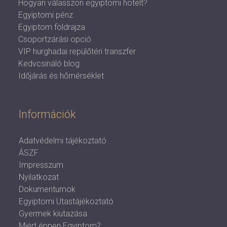
Hogyan válasszon egyiptomi hotelt?
Egyiptomi pénz
Egyiptom földrajza
Csoportzárási opció
VIP hurghadai repülőtéri transzfer
Kedvcsináló blog
Időjárás és hőmérséklet
Információk
Adatvédelmi tájékoztató
ÁSZF
Impresszum
Nyilatkozat
Dokumentumok
Egyiptomi Utastájékoztató
Gyermek kiutazása
Miért éppen Egyiptom?