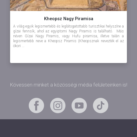
Kheopsz Nagy Piramisa
A világ egyik legismertebb és leglátogatottabb turisztikai helyszíne a
gízai fennsík, ahol az egyiptomi Nagy Piramis is található. Más
néven Gízai Nagy Piramis, vagy Hufu piramisa, illetve talán a
legismertebb neve a Kheopsz Piramis (Kheopsznak nevezték el az
ókori ...
Kövessen minket a közösségi média felületeinken is!