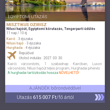
EGYIPTOMI UTAZÁS
MISZTIKUS OZIRISZ
Nílusi hajóút, Egyiptomi körutazás, Tengerparti üdülés
11 nap / 10 éj
Kairó
3 éjszaka
-
Nílusi hajó
3 éjszaka
-
Hurghada
4 éjszaka
-
Repülővel
Utolsó indulás : 2027. 03. 30.
Kairói városnézés, 1 szabadnap Kairóban, Luxori
városnézés, Nílusi hajóút teljes program, Hurghadai pihenés.
A hurghadai tartózkodás hossza
NÖVELHETŐ!
AJÁNDÉK bőröndvédővel
Utazás
615 007 Ft
/fő ártól