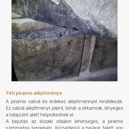
Téti piramis alépítménye
A piramis valódi és érdekes alépítménnyel rendelkezik.
Ez valódi alépítményt jelent, tehát a sírkamrák, lényeges
a talajszint alatt helyezkednek el.
A bejutás az északi oldalon lehetséges, a piramis
szimmetria tengelyén. Közvetlenül a bejárat felett egy