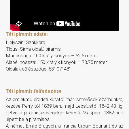
Téti piramis adatai
Helyszín: Szakkara
Típus: Sima oldalú piramis
Magassága: 100 királyi könyök – 52,5 méter
Alapél hossza: 150 királyik könyök – 78,75 méter
Oldalak dőlésszöge: 53° 07’ 48”
Téti piramis felfedezése
Az emlékmű eredeti kutatói már ismerősek számunkra,
kezdve Perry-től 1839-ben, majd Lepsiustól 1842-43 -ig,
illetve a piramisszövegeket kereső Maspero 1882-ben
lépett be a piramisba.
A német Emile Brugsch, a francia Urbain Bouriant és az