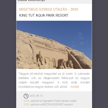
MISZTIKUS OZIRISZ UTAZÁS - 2025
KING TUT AQUA PARK RESORT
"Nagyon jól éreztük magunkat az út során. A szervezés
tökéletes volt, az idegenvezető felkészült és nagyon
szépen beszélt magyarul. A kinti iroda minden
munkatársa nagyon kedves volt, akivel ...
tovább
2025. 08. 10.
IGEN,
ajánlom az Egyiptom Travel utazási irodát!
IGEN,
ajánlom a MISZTIKUS OZIRISZ utazást!