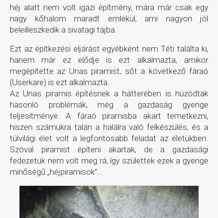
héj alatt nem volt igazi építmény, mára már csak egy
nagy kőhalom maradt emlékül, ami nagyon jól
beleilleszkedik a sivatagi tájba.
Ezt az építkezési eljárást egyébként nem Téti találta ki,
hanem már ez elődje is ezt alkalmazta, amikor
megépítette az Unas piramist, sőt a következő fáraó
(Userkare) is ezt alkalmazta.
Az Unas piramis építésnek a hátterében is húzódtak
hasonló problémák, még a gazdaság gyenge
teljesítménye. A fáraó piramisba akart temetkezni,
hiszen számukra talán a halálra való felkészülés, és a
túlvilági élet volt a legfontosabb feladat az életükben.
Szóval piramist építeni akartak, de a gazdasági
fedezetük nem volt meg rá, így születtek ezek a gyenge
minőségű „héjpiramisok”…