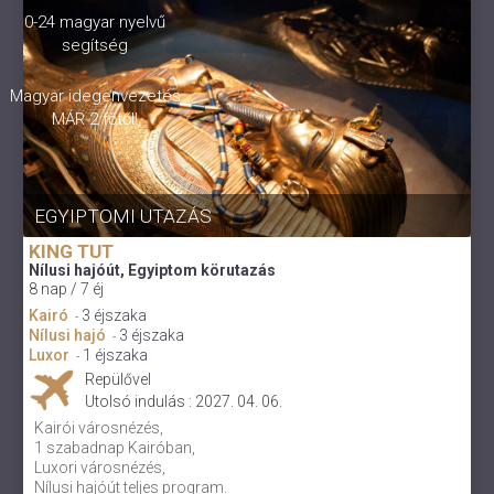
0-24 magyar nyelvű
segítség
Magyar idegenvezetés
MÁR 2 főtől!
EGYIPTOMI UTAZÁS
KING TUT
Nílusi hajóút, Egyiptom körutazás
8 nap / 7 éj
Kairó
3 éjszaka
-
Nílusi hajó
3 éjszaka
-
Luxor
1 éjszaka
-
Repülővel
Utolsó indulás : 2027. 04. 06.
Kairói városnézés,
1 szabadnap Kairóban,
Luxori városnézés,
Nílusi hajóút teljes program.