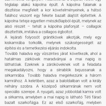
téglalap alakú kápolna épült. A kápolna falainak a
díszítése megfelelt a kor követelményeinek, a hátsó
falához viszont egy fekete bazalt álajtót építettek. A
kápolna teteje egyetlen mészkőlapból épült, melynek az
alsó részét – tehát a kápolna plafonját – csillagok
díszítették, imitálva a csillagos égboltot.
A lejárati folyosót gránitkövek alkotják, mely egy
kiskamrába torkollik, melynek szükségességét az
építési és a temetkezési eljárás indokolta.
Tovább haladva egy vízszintes járat következik, ahol a
hatalmas zárkövek maradványai a mai napig is
láthatóak. Ezeknek a záróköveknek volt a feladata
megakadályozni, hogy a sírrablók bejussanak a
sírkamrába. Tovább haladva megérkezünk a három
kamrához. A keletiben, azaz a baloldaliban volt a király
néhány szobra. A középső sírkamrának nem volt
speciális szerepe. A nyugati, azaz jobboldali kamra volt
a sírkamra, amelyben a mai napig is látható Téti fáraó
bazalt szarkofágja. Ez az első szarkofág, melyben