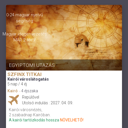
0-24 magyar nyelvű
segítség
Magyar idegenvezetés
MÁR 2 főtől!
EGYIPTOMI UTAZÁS
SZFINX TITKAI
Kairói városlátogatás
5 nap / 4 éj
Kairó
4 éjszaka
-
Repülővel
Utolsó indulás : 2027. 04. 09.
Kairói városnézés,
2 szabadnap Kairóban.
A kairói tartózkodás hossza
NÖVELHETŐ!