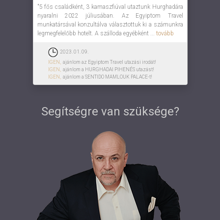
"5 fős családként, 3 kamaszfiúval utaztunk Hurghadára
nyaralni 2022 júliusában. Az Egyiptom Travel
munkatársával konzultálva választottuk ki a számunkra
legmegfelelőbb hotelt. A szálloda egyébként ...
tovább
2023. 01. 09.
IGEN,
ajánlom az Egyiptom Travel utazási irodát!
IGEN,
ajánlom a HURGHADAI PIHENÉS utazást!
IGEN,
ajánlom a SENTIDO MAMLOUK PALACE-t!
Segítségre van szüksége?