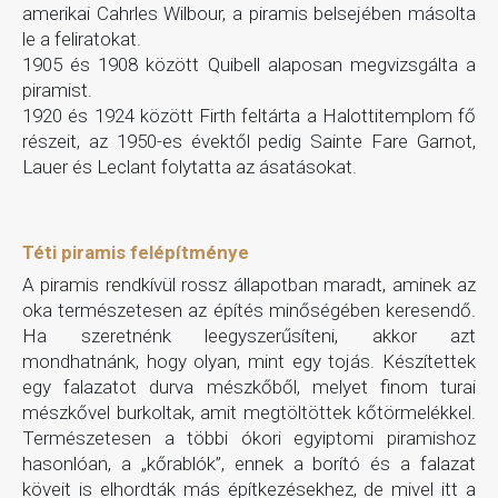
amerikai Cahrles Wilbour, a piramis belsejében másolta
le a feliratokat.
1905 és 1908 között Quibell alaposan megvizsgálta a
piramist.
1920 és 1924 között Firth feltárta a Halottitemplom fő
részeit, az 1950-es évektől pedig Sainte Fare Garnot,
Lauer és Leclant folytatta az ásatásokat.
Téti piramis felépítménye
A piramis rendkívül rossz állapotban maradt, aminek az
oka természetesen az építés minőségében keresendő.
Ha szeretnénk leegyszerűsíteni, akkor azt
mondhatnánk, hogy olyan, mint egy tojás. Készítettek
egy falazatot durva mészkőből, melyet finom turai
mészkővel burkoltak, amit megtöltöttek kőtörmelékkel.
Természetesen a többi ókori egyiptomi piramishoz
hasonlóan, a „kőrablók”, ennek a borító és a falazat
köveit is elhordták más építkezésekhez, de mivel itt a