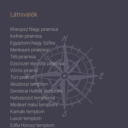
Látnivalók
Kheopsz Nagy piramisa
Kefrén piramisa
Egyiptomi Nagy Szfinx
Menkauré piramisa
Téti piramisa
Dzsószer lépcsős piramisa
Vörös piramis
Tört piramis
Abüdoszi templom
Denderai Hathor templom
Hatsepszut temploma
Medinet Habu templom
Karnaki templom
Luxori templom
Edfui Hórusz templom