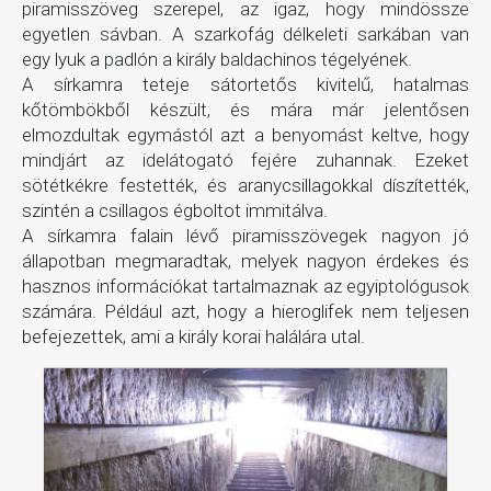
piramisszöveg szerepel, az igaz, hogy mindössze
egyetlen sávban. A szarkofág délkeleti sarkában van
egy lyuk a padlón a király baldachinos tégelyének.
A sírkamra teteje sátortetős kivitelű, hatalmas
kőtömbökből készült, és mára már jelentősen
elmozdultak egymástól azt a benyomást keltve, hogy
mindjárt az idelátogató fejére zuhannak. Ezeket
sötétkékre festették, és aranycsillagokkal díszítették,
szintén a csillagos égboltot immitálva.
A sírkamra falain lévő piramisszövegek nagyon jó
állapotban megmaradtak, melyek nagyon érdekes és
hasznos információkat tartalmaznak az egyiptológusok
számára. Például azt, hogy a hieroglifek nem teljesen
befejezettek, ami a király korai halálára utal.