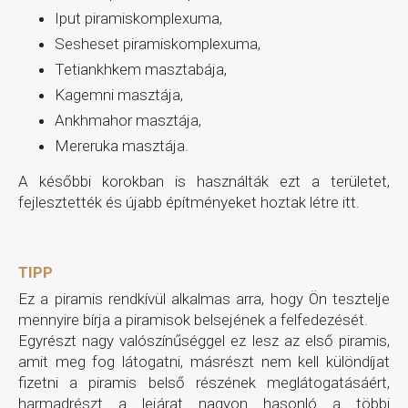
Iput piramiskomplexuma,
Sesheset piramiskomplexuma,
Tetiankhkem masztabája,
Kagemni masztája,
Ankhmahor masztája,
Mereruka masztája.
A későbbi korokban is használták ezt a területet,
fejlesztették és újabb építményeket hoztak létre itt.
TIPP
Ez a piramis rendkívül alkalmas arra, hogy Ön tesztelje
mennyire bírja a piramisok belsejének a felfedezését.
Egyrészt nagy valószínűséggel ez lesz az első piramis,
amit meg fog látogatni, másrészt nem kell különdíjat
fizetni a piramis belső részének meglátogatásáért,
harmadrészt a lejárat nagyon hasonló a többi