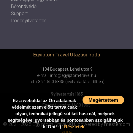
Bőröndvédő
Support
Irodanyitvatartás
Egyiptom Travel Utazási Iroda
1134 Budapest, Lehel utca 9.
e-mail: info@egyiptom-travel.hu
Tel: +36 1 550 5335 (nyitvatartási időben)
Nyitvatartási idő
Megértettem
Ez a weboldal az Ön adatainak
Engedélyszám: U-001965
védelmét szem előtt tartva csak
olyan, technikai jellegű sütiket használ, melynek
segítségével gyorsabban és pontosabban szolgálhatjuk
© 2021-2025 Egyiptom Travel Kft.
powered by
mestercom
ki Önt! :)
Részletek
v4.0.69