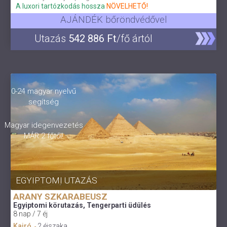
A luxori tartózkodás hossza
NÖVELHETŐ!
AJÁNDÉK bőröndvédővel
Utazás
542 886 Ft
/fő ártól
0-24 magyar nyelvű
segítség
Magyar idegenvezetés
MÁR 2 főtől!
EGYIPTOMI UTAZÁS
ARANY SZKARABEUSZ
Egyiptomi körutazás, Tengerparti üdülés
8 nap / 7 éj
Kairó
2 éjszaka
-