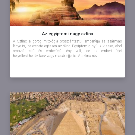
Az egyiptomi nagy szfinx
A Szfinx a görög mitológia oroszlántestű, emberfejű és szárnyas
lénye is, de eredete egészen az ókori Egyiptomig nyúlik vissza, ahol
oroszlántestű és emberfejű lény volt, de az emberi fejet
helyettesíthették kos- vagy madárfejjel is. A szfinx név ...