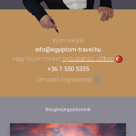
Írjon nekünk
info@egyiptom-travel.hu
vagy hívjon minket
nyitvatartási időben
+36 1 550 5335
Útmutató foglaláshoz
Blogbejegyzéseink