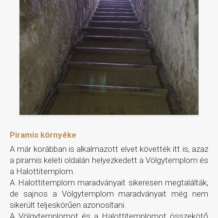
Piramis környéke
A már korábban is alkalmazott elvet követték itt is, azaz
a piramis keleti oldalán helyezkedett a Völgytemplom és
a Halottitemplom.
A Halottitemplom maradványait sikeresen megtalálták,
de sajnos a Völgytemplom maradványait még nem
sikerült teljeskörűen azonosítani.
A Völgytemplomot és a Halottitemplomot összekötő