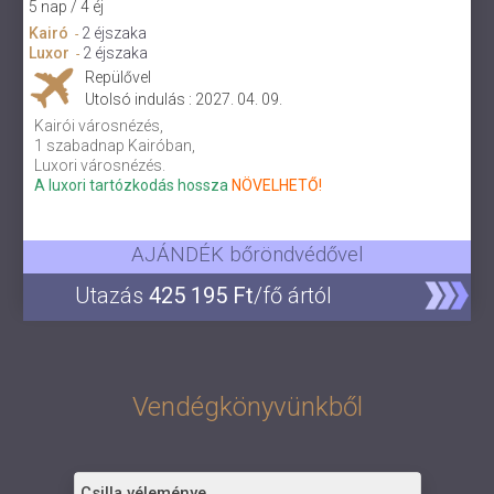
5 nap / 4 éj
Kairó
2 éjszaka
-
Luxor
2 éjszaka
-
Repülővel
Utolsó indulás : 2027. 04. 09.
Kairói városnézés,
1 szabadnap Kairóban,
Luxori városnézés.
A luxori tartózkodás hossza
NÖVELHETŐ!
AJÁNDÉK bőröndvédővel
Utazás
425 195 Ft
/fő ártól
Vendégkönyvünkből
Csilla véleménye