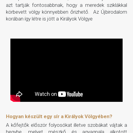
azt tartják fontosabbnak, hogy a meredek sziklákkal
körbevett völgy könnyebben őrizhető. Az Újbirodalom
korában így létre is jött a Királyok Völgye
Hogyan készült egy sír a Királyok Völgyében?
A kőfejtők először folyosókat illetve szobákat vájtak a
hegybe, melyet mészkő és agyagpala alkotott