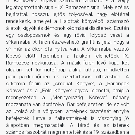
II. Ramszesz sírjával szemben található - a völgy
leglátogatottabb sírja - IX. Ramszesz sírja. Mely széles
bejárattal, hosszú, lejtős folyosóval, nagy előtérrel
rendelkezik, amelyet a Halottak könyvéből származó
állatok, kígyók és démonok képmásai díszítenek. Ezután
egy oszlopcsarnok és egy rövid folyosó vezet a
sírkamrába. A falon észrevehető graffiti is jelzi, hogy a
sír már az ókor óta nyitva van. A sírkamrába vezető
lépcső előtti teremben a falakon felelhetőek IX.
Ramszesz névkartusai. A másik falon lévő kapu két
oldalán, két Iunmutef-pap alakja látható, mindketten
papi párducbőrben és szertartásos öltözékben. A
sírkamra falain az „Amduat Könyve”, a „Barlangok
Könyve” és a „Föld Könyve” egyes jelenetei, amíg a
mennyezeten a „Mennyország Könyve” néhány
mozzanata van ábrázolva. Bár befejezetlen, de ez volt
az utolsó sír a völgyben, amelynek díszítését ennyire
befejezték illetve a falfestmények is viszonylag jó
állapotban megmaradtak. A fáraó és az istenek
számos faszobrát megmentették és a 19. században a