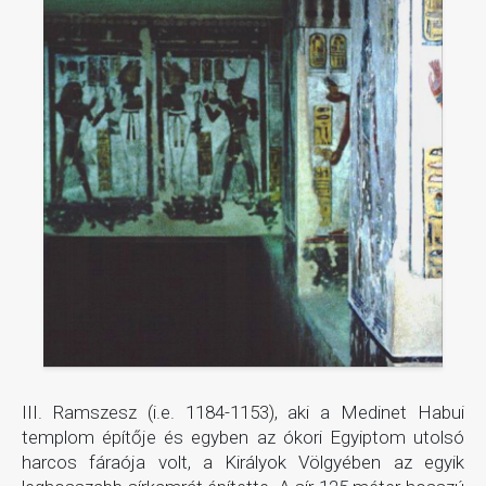
III. Ramszesz (i.e. 1184-1153), aki a Medinet Habui
templom építője és egyben az ókori Egyiptom utolsó
harcos fáraója volt, a Királyok Völgyében az egyik