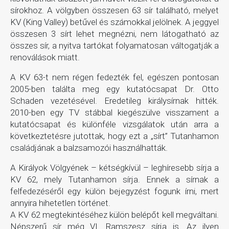
sírokhoz. A völgyben összesen 63 sír található, melyet
KV (King Valley) betűvel és számokkal jelölnek. A jeggyel
összesen 3 sírt lehet megnézni, nem látogatható az
összes sír, a nyitva tartókat folyamatosan váltogatják a
renoválások miatt.
A KV 63-t nem régen fedezték fel, egészen pontosan
2005-ben találta meg egy kutatócsapat Dr. Otto
Schaden vezetésével. Eredetileg királysírnak hitték.
2010-ben egy TV stábbal kiegészülve visszament a
kutatócsapat és különféle vizsgálatok után arra a
következtetésre jutottak, hogy ezt a „sírt” Tutanhamon
családjának a balzsamozói használhatták.
A Királyok Völgyének – kétségkívül – leghíresebb sírja a
KV 62, mely Tutanhamon sírja. Ennek a sírnak a
felfedezéséről egy külön bejegyzést fogunk írni, mert
annyira hihetetlen történet.
A KV 62 megtekintéséhez külön belépőt kell megváltani.
Népszerű sír még VI. Ramszesz sírja is. Az ilyen