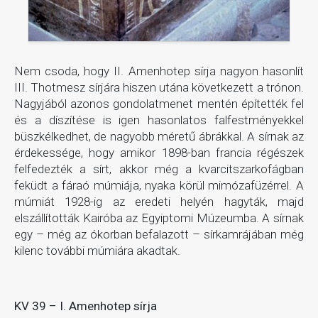
Nem csoda, hogy II. Amenhotep sírja nagyon hasonlít
III. Thotmesz sírjára hiszen utána következett a trónon.
Nagyjából azonos gondolatmenet mentén építették fel
és a díszítése is igen hasonlatos falfestményekkel
büszkélkedhet, de nagyobb méretű ábrákkal. A sírnak az
érdekessége, hogy amikor 1898-ban francia régészek
felfedezték a sírt, akkor még a kvarcitszarkofágban
feküdt a fáraó múmiája, nyaka körül mimózafüzérrel. A
múmiát 1928-ig az eredeti helyén hagyták, majd
elszállították Kairóba az Egyiptomi Múzeumba. A sírnak
egy – még az ókorban befalazott – sírkamrájában még
kilenc további múmiára akadtak.
KV 39 – I. Amenhotep sírja