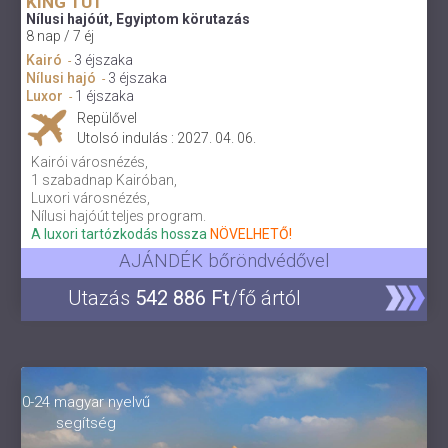
KING TUT
Nílusi hajóút, Egyiptom körutazás
8 nap / 7 éj
Kairó
3 éjszaka
-
Nílusi hajó
3 éjszaka
-
Luxor
1 éjszaka
-
Repülővel
Utolsó indulás : 2027. 04. 06.
Kairói városnézés,
1 szabadnap Kairóban,
Luxori városnézés,
Nílusi hajóút teljes program.
A luxori tartózkodás hossza
NÖVELHETŐ!
AJÁNDÉK bőröndvédővel
Utazás
542 886 Ft
/fő ártól
0-24 magyar nyelvű
segítség