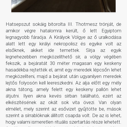
Hatsepszut sokáig bitorolta III. Thotmesz trónját, de
amikor végre hatalomra került, ő lett Egyiptom
legnagyobb fáraója. A Királyok Völgye az ő uralkodása
alatt lett egy királyi nekropolisz és egyike volt az
elsőknek, akiket ide temettek. Sírja az egyik
legnehezebben megközelíthető sír, a völgy végében
fekszik, a bejáratát 30 méter magasan egy keskeny
hasadékba rejtették el, amit egy meredek lépcsőn lehet
megközelíteni, majd a bejárat után ugyanilyen meredek
lejtős folyosón kell leereszkedni. Az alja előtt egy mély
akna tátong, amely felett egy keskeny pallón lehet
átjutni. Ilyen akna kevés sírban található, ezért az
elkészítésének az okát sok vita övezi. Van olyan
elmélet, mely szerint az esővizet gyűjtötte be, mások
szerint a sírrablóknak állított csapda volt. De az is lehet,
hogy valami ismeretlen rituális szertartás része lehetett.