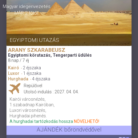
Magyar idegenvezetés
MÁR 2 főtől!
EGYIPTOMI UTAZÁS
ARANY SZKARABEUSZ
Egyiptomi körutazás, Tengerparti üdülés
8 nap / 7 éj
Kairó
2 éjszaka
-
Luxor
1 éjszaka
-
Hurghada
4 éjszaka
-
Repülővel
Utolsó indulás : 2027. 04. 04.
Kairói városnézés,
1 szabadnap Kairóban,
Luxori városnézés,
Hurghadai pihenés.
A hurghadai tartózkodás hossza
NÖVELHETŐ!
AJÁNDÉK bőröndvédővel