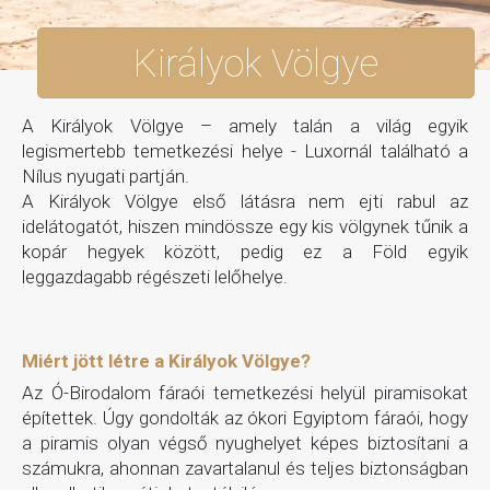
Királyok Völgye
A Királyok Völgye – amely talán a világ egyik
legismertebb temetkezési helye - Luxornál található a
Nílus nyugati partján.
A Királyok Völgye első látásra nem ejti rabul az
idelátogatót, hiszen mindössze egy kis völgynek tűnik a
kopár hegyek között, pedig ez a Föld egyik
leggazdagabb régészeti lelőhelye.
Miért jött létre a Királyok Völgye?
Az Ó-Birodalom fáraói temetkezési helyül piramisokat
építettek. Úgy gondolták az ókori Egyiptom fáraói, hogy
a piramis olyan végső nyughelyet képes biztosítani a
számukra, ahonnan zavartalanul és teljes biztonságban