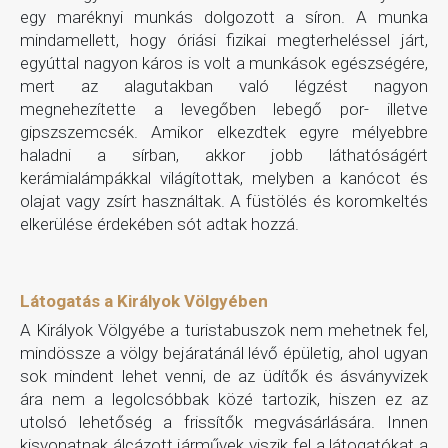
egy maréknyi munkás dolgozott a síron. A munka
mindamellett, hogy óriási fizikai megterheléssel járt,
egyúttal nagyon káros is volt a munkások egészségére,
mert az alagutakban való légzést nagyon
megnehezítette a levegőben lebegő por- illetve
gipszszemcsék. Amikor elkezdtek egyre mélyebbre
haladni a sírban, akkor jobb láthatóságért
kerámialámpákkal világítottak, melyben a kanócot és
olajat vagy zsírt használtak. A füstölés és koromkeltés
elkerülése érdekében sót adtak hozzá.
Látogatás a Királyok Völgyében
A Királyok Völgyébe a turistabuszok nem mehetnek fel,
mindössze a völgy bejáratánál lévő épületig, ahol ugyan
sok mindent lehet venni, de az üdítők és ásványvizek
ára nem a legolcsóbbak közé tartozik, hiszen ez az
utolsó lehetőség a frissítők megvásárlására. Innen
kisvonatnak álcázott járművek viszik fel a látogatókat a