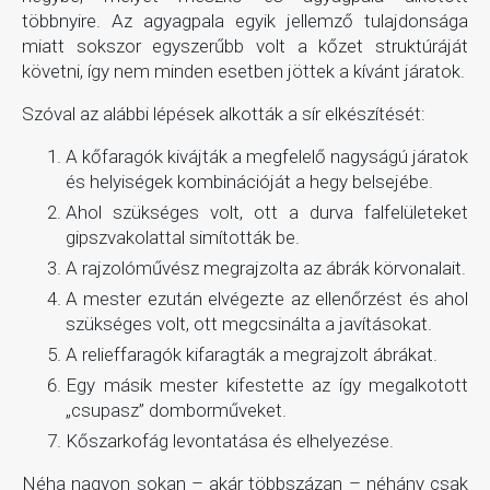
többnyire. Az agyagpala egyik jellemző tulajdonsága
miatt sokszor egyszerűbb volt a kőzet struktúráját
követni, így nem minden esetben jöttek a kívánt járatok.
Szóval az alábbi lépések alkották a sír elkészítését:
A kőfaragók kivájták a megfelelő nagyságú járatok
és helyiségek kombinációját a hegy belsejébe.
Ahol szükséges volt, ott a durva falfelületeket
gipszvakolattal simították be.
A rajzolóművész megrajzolta az ábrák körvonalait.
A mester ezután elvégezte az ellenőrzést és ahol
szükséges volt, ott megcsinálta a javításokat.
A relieffaragók kifaragták a megrajzolt ábrákat.
Egy másik mester kifestette az így megalkotott
„csupasz” domborműveket.
Kőszarkofág levontatása és elhelyezése.
Néha nagyon sokan – akár többszázan – néhány csak