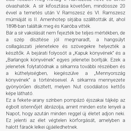
olvashatók. A sír kifosztása követően, mindössze 20
évvel a temetés után V. Ramszesz és VI. Ramszesz
múmiáját is II. Amenhotep sírjába szállították át, ahol
1898-ban találták meg és Kairóba vitték.
Bár a sír vakolását nem fejezték be teljes mértékben, de
a szép díszítése jól megmaradt, a hangsúlyt
csillagászati jelenetekre és szövegekre helyezték a
készítők. A bejárati folyosót a „Kapuk könyvének” és a
„Barlangok könyvének” egyes jelenetei borítják. Ezek a
jelenetek folytatódnak a sírkamra további részéiben és
a kúthelyiségben, kiegészülve a „Mennyország
könyvének” a történéseivel. A sírkamra mennyezete
gyönyörűen díszített, melyen Nut csodálatos kettős
képe látható.
Ez a fekete-arany színben pompázó éjszakai tájkép az
égbolt istennőjét ábrázolja, amint minden este lenyeli a
Napot, hogy azután minden reggel új életet adjon neki.
Ez jelenti az élet végtelen körforgását, amelyben a
halott fáraók lelkei újjáéledhetnek.