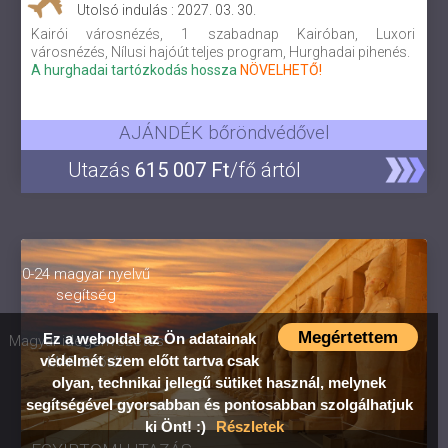
Utolsó indulás : 2027. 03. 30.
Kairói városnézés, 1 szabadnap Kairóban, Luxori
városnézés, Nílusi hajóút teljes program, Hurghadai pihenés.
A hurghadai tartózkodás hossza
NÖVELHETŐ!
AJÁNDÉK bőröndvédővel
Utazás
615 007 Ft
/fő ártól
0-24 magyar nyelvű
segítség
Megértettem
Ez a weboldal az Ön adatainak
Magyar idegenvezetés
védelmét szem előtt tartva csak
MÁR 2 főtől!
olyan, technikai jellegű sütiket használ, melynek
segítségével gyorsabban és pontosabban szolgálhatjuk
ki Önt! :)
Részletek