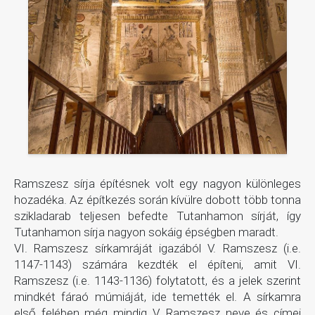
Ramszesz sírja építésnek volt egy nagyon különleges
hozadéka. Az építkezés során kívülre dobott több tonna
szikladarab teljesen befedte Tutanhamon sírját, így
Tutanhamon sírja nagyon sokáig épségben maradt.
VI. Ramszesz sírkamráját igazából V. Ramszesz (i.e.
1147-1143) számára kezdték el építeni, amit VI.
Ramszesz (i.e. 1143-1136) folytatott, és a jelek szerint
mindkét fáraó múmiáját, ide temették el. A sírkamra
első felében még mindig V. Ramszesz neve és címei