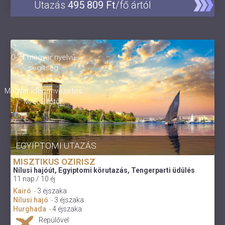
Utazás
495 809 Ft
/fő ártól
0-24 magyar nyelvű
segítség
Magyar idegenvezetés
MÁR 2 főtől!
EGYIPTOMI UTAZÁS
MISZTIKUS OZIRISZ
Nílusi hajóút, Egyiptomi körutazás, Tengerparti üdülés
11 nap / 10 éj
Kairó
3 éjszaka
-
Nílusi hajó
3 éjszaka
-
Hurghada
4 éjszaka
-
Repülővel