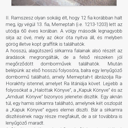
II. Ramszesz olyan sokáig élt, hogy 12 fia korábban halt
meg, így végül 13. fia, Merneptah (i.e. 1213-1203) lett az
utódja 60 éves korában. A völgy második legnagyobb
sírja az övé, mely az ókor óta nyitva áll, és melyben
görög illetve kopt graffitik is találhatók.
A hosszú, alagútszerű sírkamra falainak alsó részét az
áradások megrongálták, de a felső részeken jól
megőrződött domborművek találhatók. Miután
belépünk az első hosszú folyosóra, balra egy lenyűgöző
dombormű található, amely Merneptah-t ábrázolja Ra-
Horakhty istennel, amelyet Ra litániája követ. Lejjebb a
folyosókat a „Halottak Könyve”, a „Kapuk Könyve” és az
„Amduat Könyve” bizonyos jelenetei díszítik. Egy aknán
túl, egy hamis sírkamra található, amelynek két oszlopát
a „Kapuk Könyve” egyes elemei díszíti. Bár a sírkamra
díszítésének nagy része megfakult, de a sír továbbra is
lenyűgöző maradt.