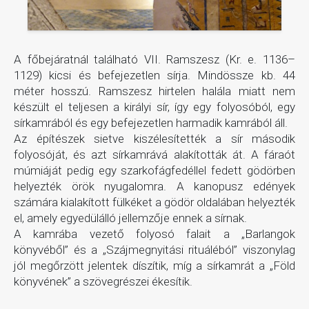
A főbejáratnál található VII. Ramszesz (Kr. e. 1136–
1129) kicsi és befejezetlen sírja. Mindössze kb. 44
méter hosszú. Ramszesz hirtelen halála miatt nem
készült el teljesen a királyi sír, így egy folyosóból, egy
sírkamrából és egy befejezetlen harmadik kamrából áll.
Az építészek sietve kiszélesítették a sír második
folyosóját, és azt sírkamrává alakították át. A fáraót
múmiáját pedig egy szarkofágfedéllel fedett gödörben
helyezték örök nyugalomra. A kanopusz edények
számára kialakított fülkéket a gödör oldalában helyezték
el, amely egyedülálló jellemzője ennek a sírnak.
A kamrába vezető folyosó falait a „Barlangok
könyvéből” és a „Szájmegnyitási rituáléból” viszonylag
jól megőrzött jelentek díszítik, míg a sírkamrát a „Föld
könyvének” a szövegrészei ékesítik.