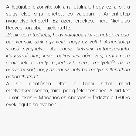
A legújabb bizonyítékok arra utalnak, hogy ez a sír, a
völgy első sírja lehetett és valóban I. Amenhotep
nyughelye lehetett. Ez azért érdekes, mert Nicholas
Reeves korábban kijelentette:
„Senki sem tudhatja, hogy valójában kit temettek el oda,
bár vannak, akik úgy vélik, hogy ez volt I. Amenhotep
végső nyughelye. Az egész helynek hátborzongató,
klausztrofóbiás, kissé baljós levegője van, amin nem
segítenek a mély repedések sem, melyektől az a
benyomásod, hogy az egész hely bármelyik pillanatban
beborulhatna.”
A sír jelentősen eltér a többi sírtól, mind
elhelyezkedésében, mind pedig felépítésében. A sírt két
Luxori lakos – Macarios és Andraos – fedezte a 1800-s
évek legutolsó éveiben.