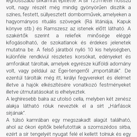
leghosszabb sírkamrát építette. A sír 125 méter hosszú
volt, nagy részét még mindig gyönyörűen díszítik a
színes, festett, süllyesztett domborművek, amelyeken a
hagyományos rituális szövegek (Rá litániája, Kapuk
könyve stb.) és Ramszesz az istenek előtt látható. A
szakértők szerint a reliefek minősége eléggé
kifogásolható, de szokatlanok és érdekes jelenetek
mutatna be. A felső járatból nyíló 10 kis helyiségben,
különféle rendkívül részletes korsókat, edényeket és
amforákat tároltak, amelyek egyrésze külföldi adomány
volt, vagy például az Égei-tengerről „importálták”. De
ezentúl tárolták még itt, királyi fegyvereket és élelmet
illetve a hajók elkészítésére vonatkozó festményeket
illetve útmutatásokat is elhelyeztek.
A leghíresebb balra az utolsó cella, melyben két zenész
alakja látható róluk nevezték el a sírt „Hárfások
sírjának”.
A túlsó kamrában egy megszakadt alagút található,
ahol az ókori építők belefutottak a szomszédos sírba,
ezért a sír tengelyét nyugat felé el kellett tolniuk és egy