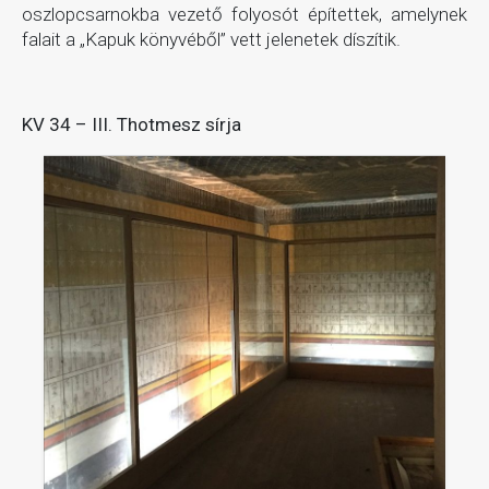
oszlopcsarnokba vezető folyosót építettek, amelynek
falait a „Kapuk könyvéből” vett jelenetek díszítik.
KV 34 – III. Thotmesz sírja