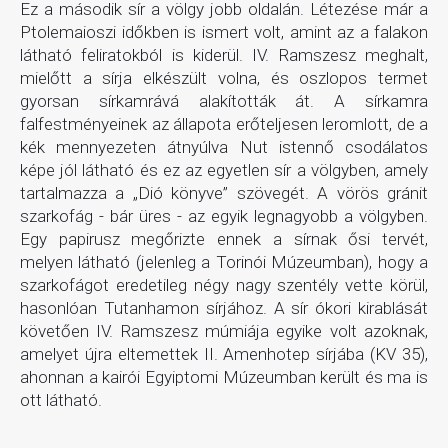
Ez a második sír a völgy jobb oldalán. Létezése már a
Ptolemaioszi időkben is ismert volt, amint az a falakon
látható feliratokból is kiderül. IV. Ramszesz meghalt,
mielőtt a sírja elkészült volna, és oszlopos termet
gyorsan sírkamrává alakították át. A sírkamra
falfestményeinek az állapota erőteljesen leromlott, de a
kék mennyezeten átnyúlva Nut istennő csodálatos
képe jól látható és ez az egyetlen sír a völgyben, amely
tartalmazza a „Dió könyve” szövegét. A vörös gránit
szarkofág - bár üres - az egyik legnagyobb a völgyben.
Egy papirusz megőrizte ennek a sírnak ősi tervét,
melyen látható (jelenleg a Torinói Múzeumban), hogy a
szarkofágot eredetileg négy nagy szentély vette körül,
hasonlóan Tutanhamon sírjához. A sír ókori kirablását
követően IV. Ramszesz múmiája egyike volt azoknak,
amelyet újra eltemettek II. Amenhotep sírjába (KV 35),
ahonnan a kairói Egyiptomi Múzeumban került és ma is
ott látható.