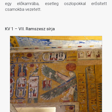
egy előkamrába, esetleg oszlopokkal erősített
csarnokba vezetett.
KV 1 – VII. Ramszesz sírja