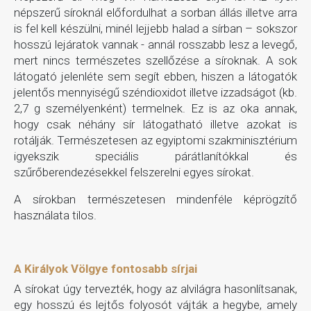
népszerű síroknál előfordulhat a sorban állás illetve arra
is fel kell készülni, minél lejjebb halad a sírban – sokszor
hosszú lejáratok vannak - annál rosszabb lesz a levegő,
mert nincs természetes szellőzése a síroknak. A sok
látogató jelenléte sem segít ebben, hiszen a látogatók
jelentős mennyiségű széndioxidot illetve izzadságot (kb.
2,7 g személyenként) termelnek. Ez is az oka annak,
hogy csak néhány sír látogatható illetve azokat is
rotálják. Természetesen az egyiptomi szakminisztérium
igyekszik speciális párátlanítókkal és
szűrőberendezésekkel felszerelni egyes sírokat.
A sírokban természetesen mindenféle képrögzítő
használata tilos.
A Királyok Völgye fontosabb sírjai
A sírokat úgy tervezték, hogy az alvilágra hasonlítsanak,
egy hosszú és lejtős folyosót vájták a hegybe, amely