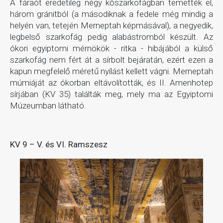
A fáraót eredetileg négy kőszarkofágban temették el,
három gránitból (a másodiknak a fedele még mindig a
helyén van, tetején Merneptah képmásával), a negyedik,
legbelső szarkofág pedig alabástromból készült. Az
ókori egyiptomi mérnökök - ritka - hibájából a külső
szarkofág nem fért át a sírbolt bejáratán, ezért ezen a
kapun megfelelő méretű nyílást kellett vágni. Merneptah
múmiáját az ókorban eltávolították, és II. Amenhotep
sírjában (KV 35) találták meg, mely ma az Egyiptomi
Múzeumban látható.
KV 9 – V. és VI. Ramszesz