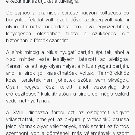
elkezdhetik az útjukat a túlvilágra.
De sajnos a piramisok építése nagyon költséges és
bonyolult feladat volt, ezért idővel szükség volt valami
olyan alternatív megoldásra, ami jóval egyszerűbben,
lényegesen olcsóbban tudta a szükséges sírt
biztosítani a fáraók számára.
A sírok mindig a Nílus nyugati partján épültek, ahol a
Nap minden este lesüllyedni látszott az alvilágba.
Keresni kellett egy olyan helyet a Nílus nyugati partján,
ahol a sírok jól kialakíthatóak voltak. Termőföldhöz
közeli területek nem jöhettek szóba, sem síkságok.
Olyan hegyes rész kellett, ahol viszonylag „kis
erőfeszítéssel” kialakíthatóak a sírok, de mégis szilárd
védelmet nyújtanak.
A XVIII. dinasztia fáraói ezt az elszigetelt völgyet
választották, amelyet az al-Qurn piramisalakú csúcsa
jelez. Vannak olyan vélemények, amik szerint ez fontos
szempont volt a döntésnél, más vélemények viszont