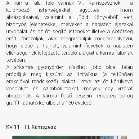
A kamra falai tele vannak VI. Ramszesznek - a
különböző istenségekkel együttes - finom
ábrázolásaival, valamint a „Föld Könyvéből” vett
bizonyos jelenetekkel, melyeken a napisten éjszakai
útvonalát és az őt segítő isteneket illetve a sötétség
erőit ábrázolják, akik megpróbálják megakadályozni,
hogy elérje a hajnalt, valamint figyeljék a napisten
ellenségeinek lefejezett, térdelő alakjait a kamra falainak
tövében.
A sírkamra gyönyörűen díszített jobb oldali falán
próbáljuk meg kiszúrni az ithifalikus (a feltűnően
erekcióval rendelkező) alakot illetve az őt körülvevő
vonalakat és szimbólumokat, melyek egy vízórát
ábrázolnak. A kamra felső részein rengeteg görög
graffiti látható körülbelül a 150 évekből.
KV 11 - III. Ramszesz