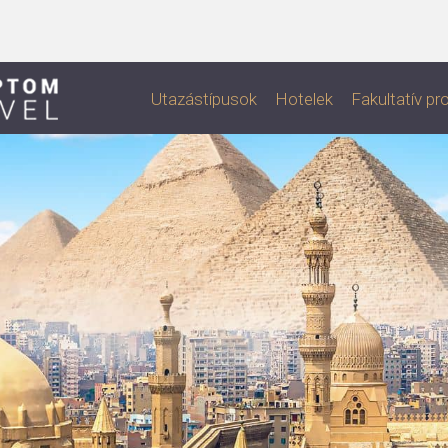
Utazástípusok
Hotelek
Fakultatív p