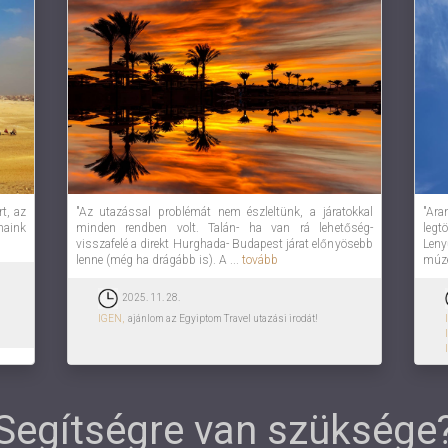
rt, az
"Az utazással problémát nem észleltünk, a járatokkal
"Ara
aink
minden rendben volt. Talán- ha van rá lehetőség-
leg
visszafelé a direkt Hurghada- Budapest járat előnyösebb
Len
lenne (még ha drágább is). A ...
tovább
múze
2025. 11. 28.
IGEN,
ajánlom az Egyiptom Travel utazási irodát!
Segítségre van szüksége