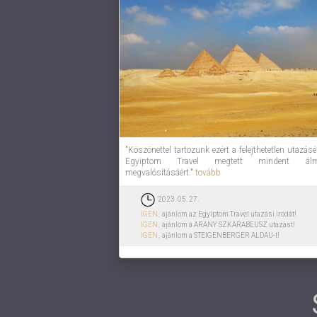
"Köszönettel tartozunk ezért a felejthetetlen utazásé
Egyiptom Travel megtett mindent álm
megvalósításáért."
tovább
2023. 05. 27.
IGEN,
ajánlom az Egyiptom Travel utazási irodát!
IGEN,
ajánlom a ARANY SZKARABEUSZ utazást!
IGEN,
ajánlom a STEIGENBERGER ALDAU-t!