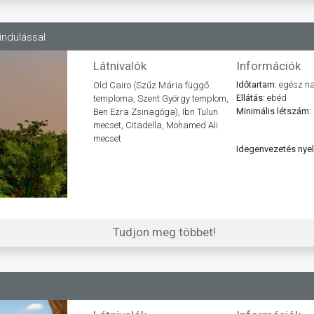
 indulással
Látnivalók
Információk
Időtartam:
egész na
Old Cairo (Szűz Mária függő
Ellátás:
ebéd
temploma, Szent György templom,
Minimális létszám:
Ben Ezra Zsinagóga), Ibn Tulun
mecset, Citadella, Mohamed Ali
mecset
Idegenvezetés nye
Tudjon meg többet!