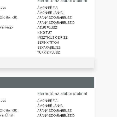
Elérhető az alábbi utaknál
apos
ÁMON-RÉ FIAI
ÁMON-RÉ LÁNYAI
2 fő (felnőtt)
ARANY SZKARABEUSZ
ARANY SZKARABEUSZ D
lve:
Angol
AZÚR PLUSZ
KING TUT
MISZTIKUS OZIRISZ
SZFINX TITKAI
SZKARABEUSZ
TÜRKIZ PLUSZ
Elérhető az alábbi utaknál
apos
ÁMON-RÉ FIAI
ÁMON-RÉ LÁNYAI
2 fő (felnőtt)
ARANY SZKARABEUSZ
lve:
Útnál
ARANY SZKARABEUSZ D