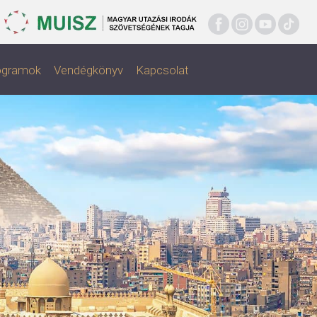
rogramok
Vendégkönyv
Kapcsolat