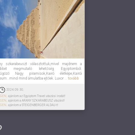
ny szkarabeuszt választottuk,mivel majdnem a
többet megmutató lehetőség Egyiptomból.
yűgöző Nagy piramisok,Kairó életképe,Kairói
um...mind mind ámulatba ejtőek. Luxor ...
tovább
2024. 09. 30.
IGEN,
ajánlom az Egyiptom Travel utazási irodát!
IGEN,
ajánlom a ARANY SZKARABEUSZ utazást!
IGEN,
ajánlom a STEIGENBERGER ALDAU-t!
?