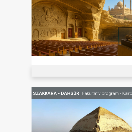
SZAKKARA - DAHSÚR
Fakultatív program - Kairó