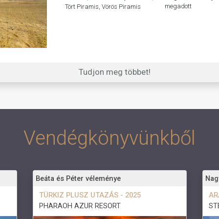
megadott
Tört Piramis, Vörös Piramis
Tudjon meg többet!
Vendégkönyvünkből
Beáta és Péter véleménye
Nag
TÜRKIZ PLUSZ UTAZÁS - 2025
AR
PHARAOH AZUR RESORT
ST