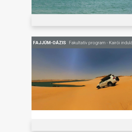
FAJJÚM-OÁZIS
Fakultatív program - Kairói indul