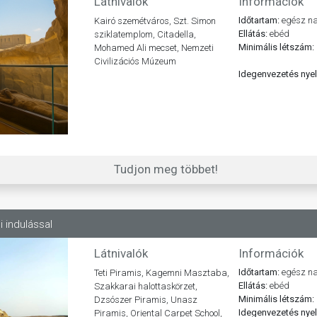
Látnivalók
Információk
Időtartam:
egész n
Kairó szemétváros, Szt. Simon
Ellátás:
ebéd
sziklatemplom, Citadella,
Minimális létszám:
Mohamed Ali mecset, Nemzeti
Civilizációs Múzeum
Idegenvezetés nye
Tudjon meg többet!
i indulással
Látnivalók
Információk
Időtartam:
egész n
Teti Piramis, Kagemni Masztaba,
Ellátás:
ebéd
Szakkarai halottaskörzet,
Minimális létszám:
Dzsószer Piramis, Unasz
Idegenvezetés nye
Piramis, Oriental Carpet School,