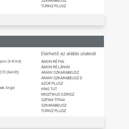
SZKARABEUSZ
TÜRKIZ PLUSZ
Elérhető az alábbi utaknál
pos (6-8 óra)
ÁMON-RÉ FIAI
ÁMON-RÉ LÁNYAI
2 fő (felnőtt)
ARANY SZKARABEUSZ
ARANY SZKARABEUSZ D
AZÚR PLUSZ
lve:
Angol
KING TUT
MISZTIKUS OZIRISZ
SZFINX TITKAI
SZKARABEUSZ
TÜRKIZ PLUSZ