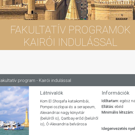
FAKULTATÍV PROGRAMOK
KAIRÓI INDULÁSSAL
akultatív program - Kairói indulással
Látnivalók
Információk
Időtartam:
egész n
Kom El Shoqafa katakombái,
Ellátás:
ebéd
Pompei oszlopai és a serapeum,
Minimális létszám:
Alexandriai nagy könyvtár
(belülről is), Qaitbay erőd (belülről
is), Ó-Alexandria belvárosa
Idegenvezetés nye