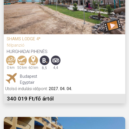
SHAMS LODGE 4*
félpanzió
HURGHADAI PIHENÉS
0 km
50 km
60 km
4,4
8,5
Budapest
Egyptair
Utolsó indulási időpont:
2027. 04. 04.
340 019 Ft/fő ártól