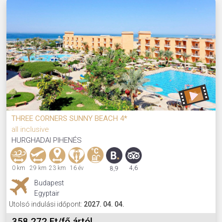
THREE CORNERS SUNNY BEACH 4*
all inclusive
HURGHADAI PIHENÉS
0 km
29 km
23 km
16 év
4,6
8,9
Budapest
Egyptair
Utolsó indulási időpont:
2027. 04. 04.
358 272 Ft/fő ártól