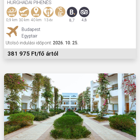
HURGHADAI PIHENÉS
0,9 km
30 km
40 km
13 év
4,8
8,7
Budapest
Egyptair
Utolsó indulási időpont:
2026. 10. 25.
381 975 Ft/fő ártól