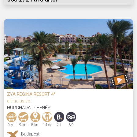
ZYA REGINA RESORT 4*
all inclusive
HURGHADAI PIHENÉS
0 km
9 km
8 km
14 év
3,9
7,1
Budapest