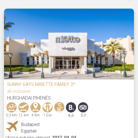
SUNNY DAYS MIRETTE FAMILY 3*
all inclusive
HURGHADAI PIHENÉS
0,3 km
12 km
4 km
13 év
3,0
8,6
Budapest
Egyptair
Utolsó indulási időpont:
2027. 04. 04.