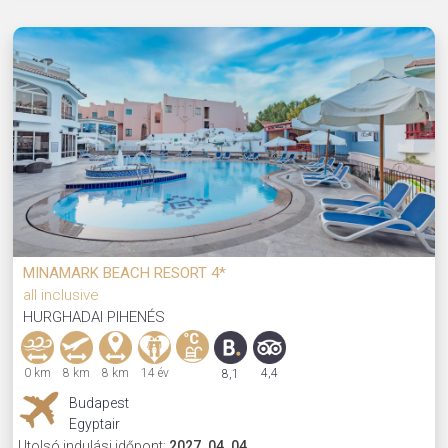
MINAMARK BEACH RESORT 4*
all inclusive
HURGHADAI PIHENÉS
0 km
8 km
8 km
14 év
4,4
8,1
Budapest
Egyptair
Utolsó indulási időpont:
2027. 04. 04.