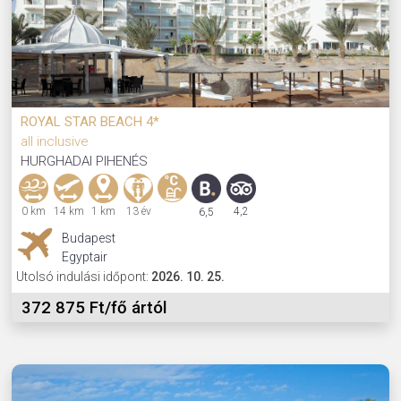
ROYAL STAR BEACH 4*
all inclusive
HURGHADAI PIHENÉS
0 km
14 km
1 km
13 év
4,2
6,5
Budapest
Egyptair
Utolsó indulási időpont:
2026. 10. 25.
372 875 Ft/fő ártól