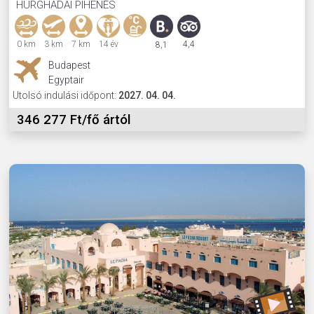
HURGHADAI PIHENÉS
0 km
3 km
7 km
14 év
4,4
8,1
Budapest
Egyptair
Utolsó indulási időpont:
2027. 04. 04.
346 277 Ft/fő ártól