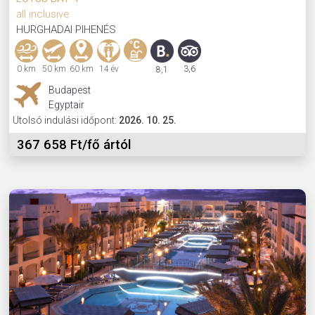
all inclusive
HURGHADAI PIHENÉS
0 km
50 km
60 km
14 év
3,6
8,1
Budapest
Egyptair
Utolsó indulási időpont:
2026. 10. 25.
367 658 Ft/fő ártól