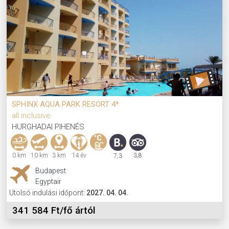
SPHINX AQUA PARK RESORT 4*
all inclusive
HURGHADAI PIHENÉS
0 km
10 km
3 km
14 év
3,8
7,3
Budapest
Egyptair
Utolsó indulási időpont:
2027. 04. 04.
341 584 Ft/fő ártól