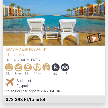
ARABIA AZUR RESORT 4*
all inclusive
HURGHADAI PIHENÉS
0 km
8 km
3 km
14 év
4,5
8,7
Budapest
Egyptair
Utolsó indulási időpont:
2027. 04. 04.
373 398 Ft/fő ártól