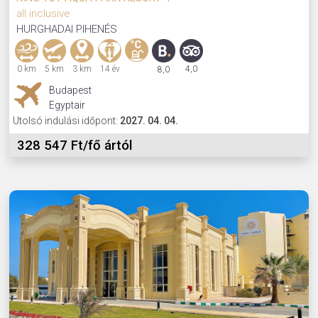
all inclusive
HURGHADAI PIHENÉS
0 km
5 km
3 km
14 év
4,0
8,0
Budapest
Egyptair
Utolsó indulási időpont:
2027. 04. 04.
328 547 Ft/fő ártól