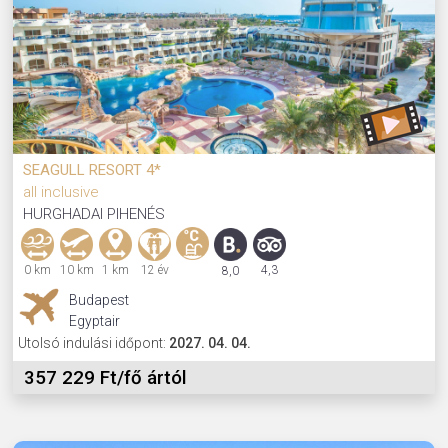
SEAGULL RESORT 4*
all inclusive
HURGHADAI PIHENÉS
0 km
10 km
1 km
12 év
4,3
8,0
Budapest
Egyptair
Utolsó indulási időpont:
2027. 04. 04.
357 229 Ft/fő ártól