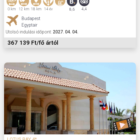
0 km
12 km
18 km
14 év
4,4
8,6
Budapest
Egyptair
Utolsó indulási időpont:
2027. 04. 04.
367 139 Ft/fő ártól
LOTUS BAY 4*