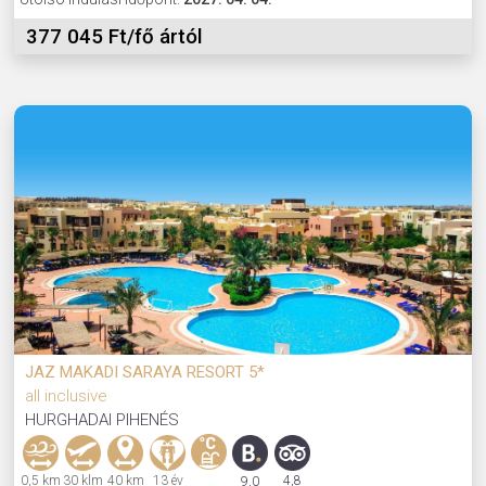
377 045 Ft/fő ártól
JAZ MAKADI SARAYA RESORT 5*
all inclusive
HURGHADAI PIHENÉS
0,5 km
30 klm
40 km
13 év
4,8
9,0