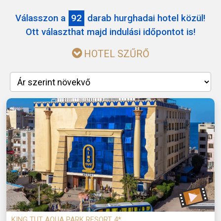
Válasszon a
92
darab hurghadai hotel közül!
Ott választhat majd indulási időpontot is!
HOTEL SZŰRŐ
KING TUT AQUA PARK RESORT 4*