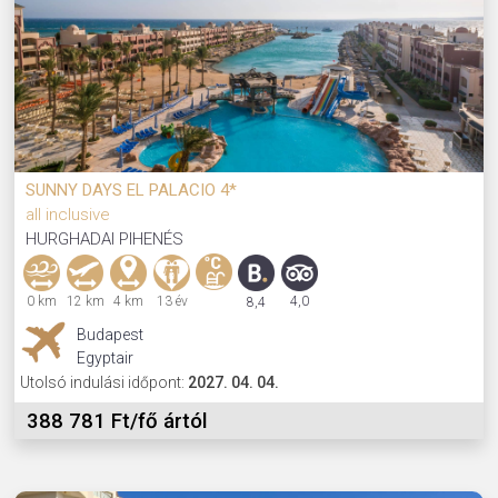
SUNNY DAYS EL PALACIO 4*
all inclusive
HURGHADAI PIHENÉS
0 km
12 km
4 km
13 év
4,0
8,4
Budapest
Egyptair
Utolsó indulási időpont:
2027. 04. 04.
388 781 Ft/fő ártól