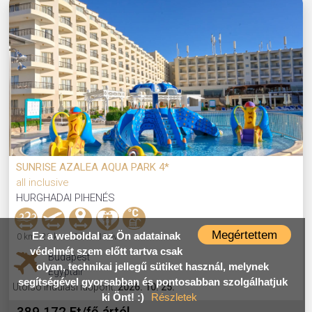
SUNRISE AZALEA AQUA PARK 4*
all inclusive
HURGHADAI PIHENÉS
Megértettem
Ez a weboldal az Ön adatainak
0 km
21 km
12 km
12 év
védelmét szem előtt tartva csak
Budapest
olyan, technikai jellegű sütiket használ, melynek
Egyptair
segítségével gyorsabban és pontosabban szolgálhatjuk
Utolsó indulási időpont:
2026. 10. 25.
ki Önt! :)
Részletek