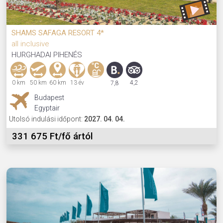
SHAMS SAFAGA RESORT 4*
all inclusive
HURGHADAI PIHENÉS
0 km
50 km
60 km
13 év
4,2
7,8
Budapest
Egyptair
Utolsó indulási időpont:
2027. 04. 04.
331 675 Ft/fő ártól