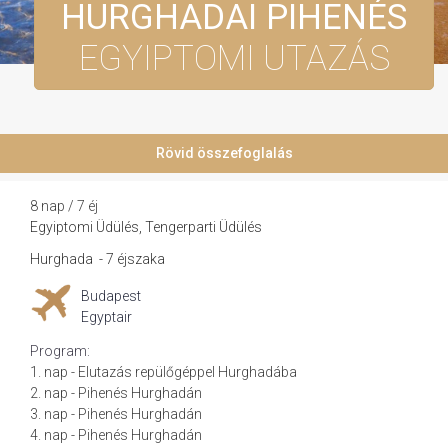
HURGHADAI PIHENÉS
EGYIPTOMI UTAZÁS
Rövid összefoglalás
8 nap / 7 éj
Egyiptomi Üdülés, Tengerparti Üdülés
Hurghada
-
7 éjszaka
Budapest
Egyptair
Program:
1. nap - Elutazás repülőgéppel Hurghadába
2. nap - Pihenés Hurghadán
3. nap - Pihenés Hurghadán
4. nap - Pihenés Hurghadán