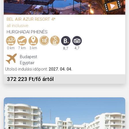
BEL AIR AZUR RESORT 4*
all inclusive
HURGHADAI PIHENÉS
0 km
7 km
3 km
4,7
8,7
Budapest
Egyptair
Utolsó indulási időpont:
2027. 04. 04.
372 223 Ft/fő ártól