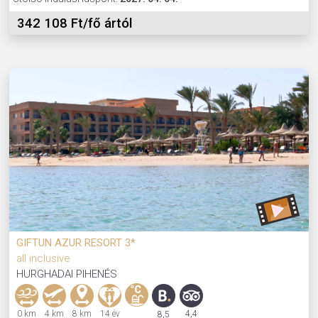
342 108 Ft/fő ártól
GIFTUN AZUR RESORT 3*
all inclusive
HURGHADAI PIHENÉS
0 km
4 km
8 km
14 év
4,4
8,5