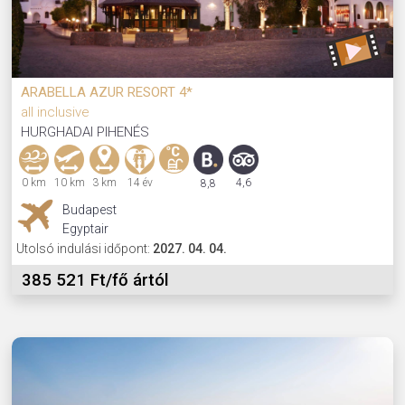
ARABELLA AZUR RESORT 4*
all inclusive
HURGHADAI PIHENÉS
0 km
10 km
3 km
14 év
4,6
8,8
Budapest
Egyptair
Utolsó indulási időpont:
2027. 04. 04.
385 521 Ft/fő ártól