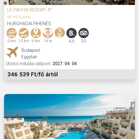
LE PACHA RESORT 4*
all inclusive
HURGHADAI PIHENÉS
0 km
10 km
9 km
14 év
3,5
4,0
Budapest
Egyptair
Utolsó indulási időpont:
2027. 04. 04.
346 539 Ft/fő ártól