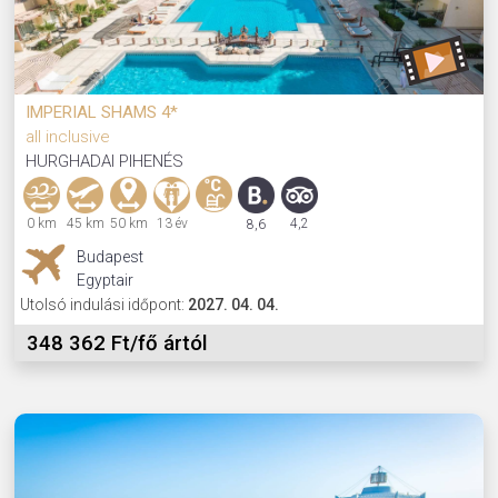
IMPERIAL SHAMS 4*
all inclusive
HURGHADAI PIHENÉS
0 km
45 km
50 km
13 év
4,2
8,6
Budapest
Egyptair
Utolsó indulási időpont:
2027. 04. 04.
348 362 Ft/fő ártól