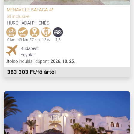
MENAVILLE SAFAGA 4*
all inclusive
HURGHADAI PIHENÉS
0 km
49 km
57 km
13 év
4,3
Budapest
Egyptair
Utolsó indulási időpont:
2026. 10. 25.
383 303 Ft/fő ártól