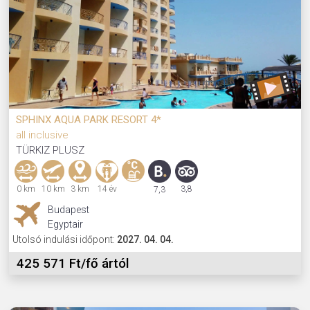
SPHINX AQUA PARK RESORT 4*
all inclusive
TÜRKIZ PLUSZ
0 km
10 km
3 km
14 év
3,8
7,3
Budapest
Egyptair
Utolsó indulási időpont:
2027. 04. 04.
425 571 Ft/fő ártól