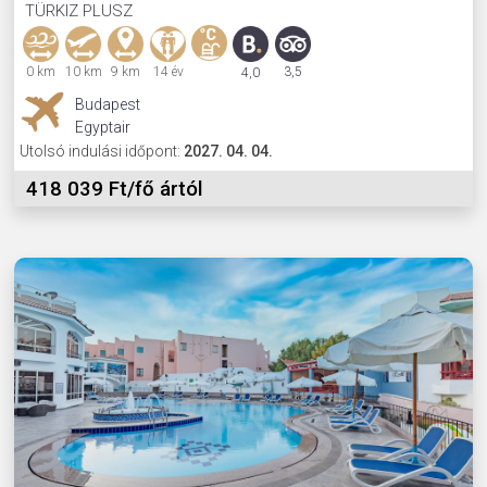
TÜRKIZ PLUSZ
0 km
10 km
9 km
14 év
3,5
4,0
Budapest
Egyptair
Utolsó indulási időpont:
2027. 04. 04.
418 039 Ft/fő ártól