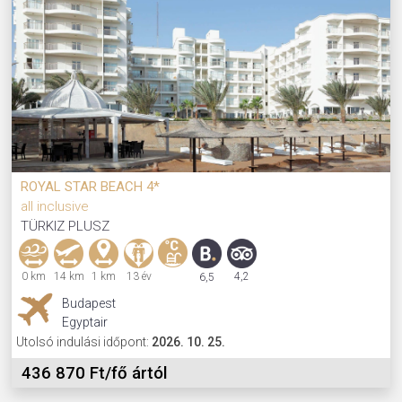
ROYAL STAR BEACH 4*
all inclusive
TÜRKIZ PLUSZ
0 km
14 km
1 km
13 év
4,2
6,5
Budapest
Egyptair
Utolsó indulási időpont:
2026. 10. 25.
436 870 Ft/fő ártól