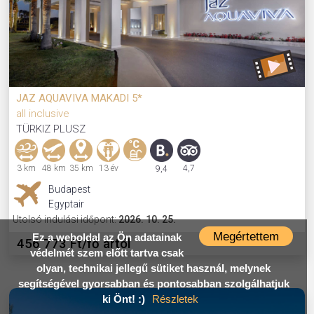
JAZ AQUAVIVA MAKADI 5*
all inclusive
TÜRKIZ PLUSZ
3 km
48 km
35 km
13 év
4,7
9,4
Budapest
Egyptair
Utolsó indulási időpont:
2026. 10. 25.
Megértettem
Ez a weboldal az Ön adatainak
456 773 Ft/fő ártól
védelmét szem előtt tartva csak
olyan, technikai jellegű sütiket használ, melynek
segítségével gyorsabban és pontosabban szolgálhatjuk
ki Önt! :)
Részletek