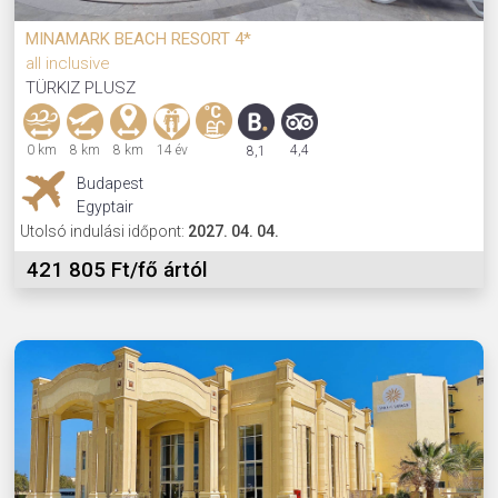
MINAMARK BEACH RESORT 4*
all inclusive
TÜRKIZ PLUSZ
0 km
8 km
8 km
14 év
4,4
8,1
Budapest
Egyptair
Utolsó indulási időpont:
2027. 04. 04.
421 805 Ft/fő ártól