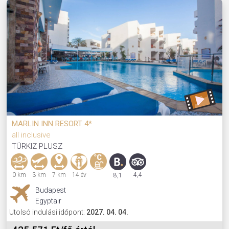
MARLIN INN RESORT 4*
all inclusive
TÜRKIZ PLUSZ
0 km
3 km
7 km
14 év
4,4
8,1
Budapest
Egyptair
Utolsó indulási időpont:
2027. 04. 04.