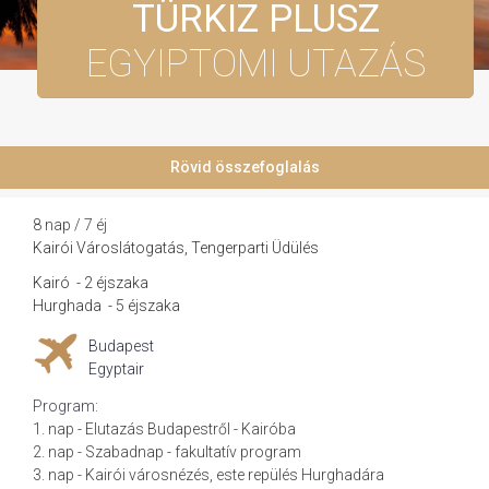
TÜRKIZ PLUSZ
EGYIPTOMI UTAZÁS
Rövid összefoglalás
8 nap / 7 éj
Kairói Városlátogatás, Tengerparti Üdülés
Kairó
-
2 éjszaka
Hurghada
-
5 éjszaka
Budapest
Egyptair
Program:
1. nap - Elutazás Budapestről - Kairóba
2. nap - Szabadnap - fakultatív program
3. nap - Kairói városnézés, este repülés Hurghadára