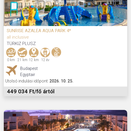
SUNRISE AZALEA AQUA PARK 4*
all inclusive
TÜRKIZ PLUSZ
0 km
21 km
12 km
12 év
Budapest
Egyptair
Utolsó indulási időpont:
2026. 10. 25.
449 034 Ft/fő ártól