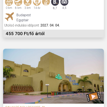
0 km
8 km
3 km
14 év
4,5
8,7
Budapest
Egyptair
Utolsó indulási időpont:
2027. 04. 04.
455 700 Ft/fő ártól