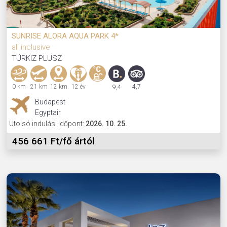
SUNRISE ALORA AQUA PARK 4*
all inclusive
TÜRKIZ PLUSZ
0 km
21 km
12 km
12 év
4,7
9,4
Budapest
Egyptair
Utolsó indulási időpont:
2026. 10. 25.
456 661 Ft/fő ártól