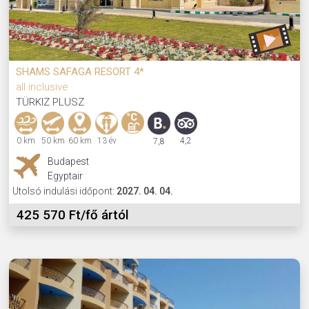
SHAMS SAFAGA RESORT 4*
all inclusive
TÜRKIZ PLUSZ
0 km
50 km
60 km
13 év
4,2
7,8
Budapest
Egyptair
Utolsó indulási időpont:
2027. 04. 04.
425 570 Ft/fő ártól