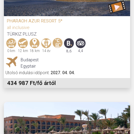
PHARAOH AZUR RESORT 5*
all inclusive
TÜRKIZ PLUSZ
0 km
12 km
18 km
14 év
4,4
8,6
Budapest
Egyptair
Utolsó indulási időpont:
2027. 04. 04.
434 987 Ft/fő ártól