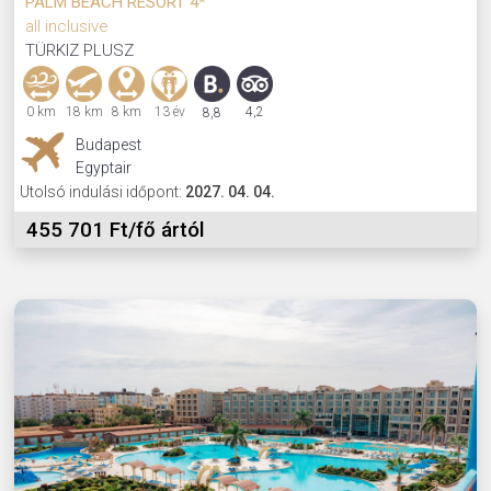
PALM BEACH RESORT 4*
all inclusive
TÜRKIZ PLUSZ
0 km
18 km
8 km
13 év
4,2
8,8
Budapest
Egyptair
Utolsó indulási időpont:
2027. 04. 04.
455 701 Ft/fő ártól