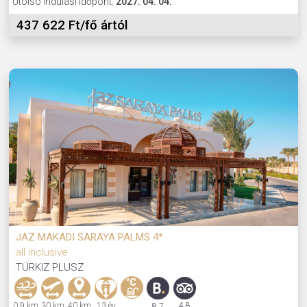
Utolsó indulási időpont:
2027. 04. 04.
437 622 Ft/fő ártól
JAZ MAKADI SARAYA PALMS 4*
all inclusive
TÜRKIZ PLUSZ
0,9 km
30 km
40 km
13 év
4,8
8,7