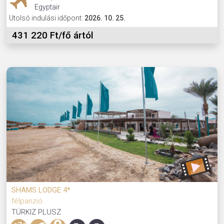
Egyptair
Utolsó indulási időpont:
2026. 10. 25.
431 220 Ft/fő ártól
SHAMS LODGE 4*
félpanzió
TÜRKIZ PLUSZ