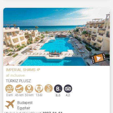
IMPERIAL SHAMS 4*
all inclusive
TÜRKIZ PLUSZ
0 km
45 km
50 km
13 év
4,2
8,6
Budapest
Egyptair