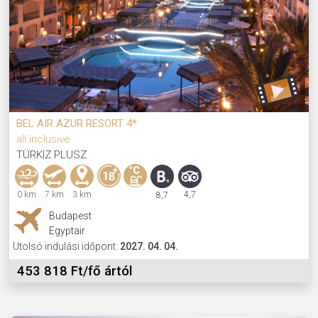
BEL AIR AZUR RESORT 4*
all inclusive
TÜRKIZ PLUSZ
0 km
7 km
3 km
4,7
8,7
Budapest
Egyptair
Utolsó indulási időpont:
2027. 04. 04.
453 818 Ft/fő ártól