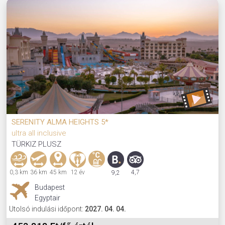
SERENITY ALMA HEIGHTS 5*
ultra all inclusive
TÜRKIZ PLUSZ
0,3 km
36 km
45 km
12 év
4,7
9,2
Budapest
Egyptair
Utolsó indulási időpont:
2027. 04. 04.