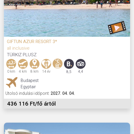
GIFTUN AZUR RESORT 3*
all inclusive
TÜRKIZ PLUSZ
0 km
4 km
8 km
14 év
4,4
8,5
Budapest
Egyptair
Utolsó indulási időpont:
2027. 04. 04.
436 116 Ft/fő ártól