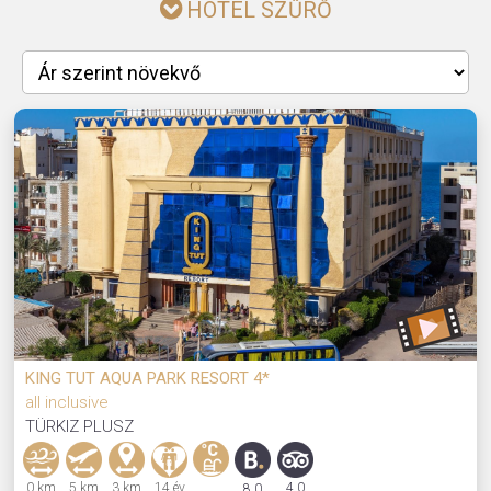
HOTEL SZŰRŐ
KING TUT AQUA PARK RESORT 4*
all inclusive
TÜRKIZ PLUSZ
0 km
5 km
3 km
14 év
4,0
8,0