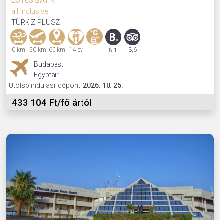
LOTUS BAY 4*
all inclusive
TÜRKIZ PLUSZ
0 km
50 km
60 km
14 év
3,6
8,1
Budapest
Egyptair
Utolsó indulási időpont:
2026. 10. 25.
433 104 Ft/fő ártól