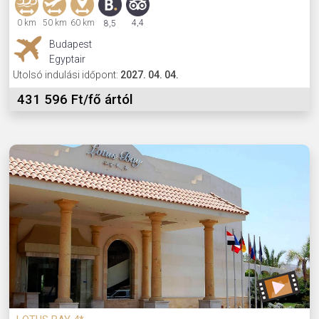
0 km
50 km
60 km
4,4
8,5
Budapest
Egyptair
Utolsó indulási időpont:
2027. 04. 04.
431 596 Ft/fő ártól