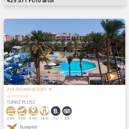
425 571 Ft/fő ártól
ZYA REGINA RESORT 4*
all inclusive
TÜRKIZ PLUSZ
0 km
9 km
8 km
14 év
3,9
7,1
Budapest