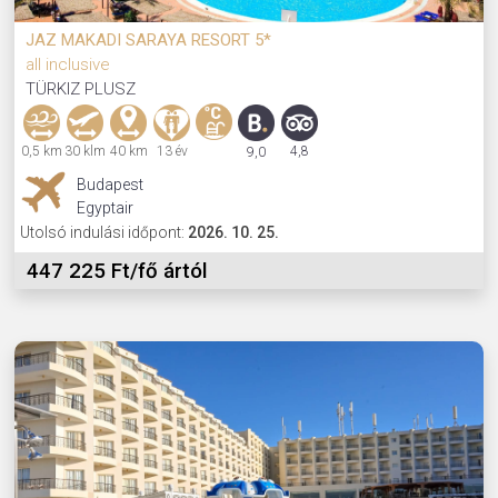
JAZ MAKADI SARAYA RESORT 5*
all inclusive
TÜRKIZ PLUSZ
0,5 km
30 klm
40 km
13 év
4,8
9,0
Budapest
Egyptair
Utolsó indulási időpont:
2026. 10. 25.
447 225 Ft/fő ártól