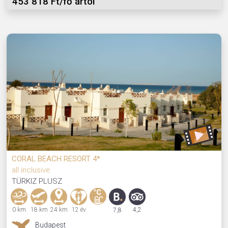
453 818 Ft/fő ártól
CORAL BEACH RESORT 4*
all inclusive
TÜRKIZ PLUSZ
0 km
18 km
24 km
12 év
4,2
7,8
Budapest