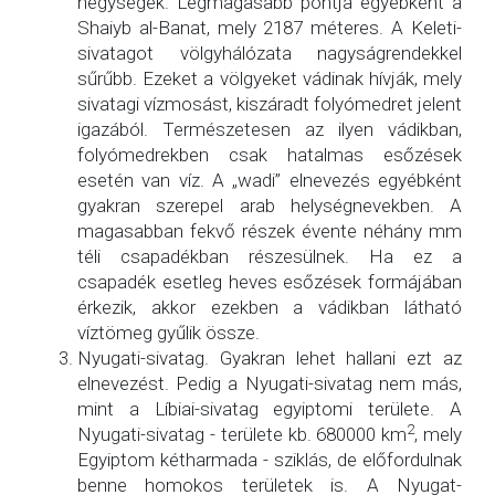
hegységek. Legmagasabb pontja egyébként a
Shaiyb al-Banat, mely 2187 méteres. A Keleti-
sivatagot völgyhálózata nagyságrendekkel
sűrűbb. Ezeket a völgyeket vádinak hívják, mely
sivatagi vízmosást, kiszáradt folyómedret jelent
igazából. Természetesen az ilyen vádikban,
folyómedrekben csak hatalmas esőzések
esetén van víz. A „wadi” elnevezés egyébként
gyakran szerepel arab helységnevekben. A
magasabban fekvő részek évente néhány mm
téli csapadékban részesülnek. Ha ez a
csapadék esetleg heves esőzések formájában
érkezik, akkor ezekben a vádikban látható
víztömeg gyűlik össze.
Nyugati-sivatag. Gyakran lehet hallani ezt az
elnevezést. Pedig a Nyugati-sivatag nem más,
mint a Líbiai-sivatag egyiptomi területe. A
2
Nyugati-sivatag - területe kb. 680000 km
, mely
Egyiptom kétharmada - sziklás, de előfordulnak
benne homokos területek is. A Nyugat-