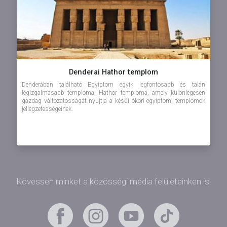
Denderai Hathor templom
Denderában található Egyiptom egyik legfontosabb és talán
legizgalmasabb temploma, Hathor temploma, amely különlegesen
gazdag változatosságát nyújtja a késői ókori egyiptomi templomok
jellegzetességeinek.
Elhelyezkedés
A ...
Kövessen minket a közösségi média felületeinken is!