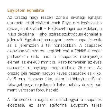
Egyiptom éghajlata
Az ország nagy részén zonális sivatagi éghajlat
uralkodik, ettől eltérést csak Egyiptom legészakibb
része jelent kivételt – Földközi-tenger partvidékén, a
Nílus deltájánál – ahol száraz szubtrópusi éghajlat a
jellemző. Egyiptomban nagyon kevés csapadék esik,
az is jellemzően a téli hónapokban. A csapadék
eloszlása változatos. Legtöbb eső a Földközi-tenger
partvidékén esik, ahol a csapadék mennyisége
elérheti az évi 400 mm-t is. Kairó környékén az éves
csapadék mennyisége meghaladja a 25 mm-t. Az
ország déli részén nagyon kevés csapadék esik, kb.
évi 5 mm. Havazás ritka, akkor is többnyire a Sínai-
félsziget hegyeire jellemző illetve néhány északi part
menti városban fordulhat elő.
A hőmérséklet magas, de mintahogyan a csapadék
eloszlása, ez sem egyforma Egyiptom teljes