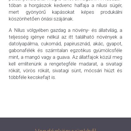
tóban a horgászok kedvenc halfaja a nílusi sügér,
mert gyönyörű kapásokat képes produkálni
köszönhetően óriási szájának.
A Nílus völgyében gazdag a növény- és állatvilág, a
teljesség igénye nélkül az itt található növények a
datolyapálma, cukornád, papirusznád, akác, gyapot,
gabonafélék és számtalan egzotikus gyümölcsféle
mint, a mangó vagy a guava. Az állatfajok közül meg
kell említenünk a rengetegféle madarat, a sivatagi
rókát, vörös rókát, sivatagi sünt, mócsári hiúzt és
többféle kecskefajt is.
.