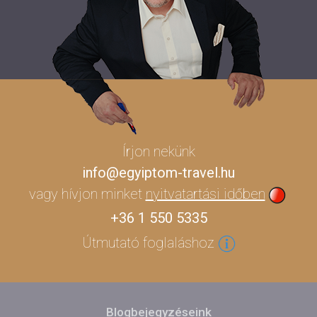
Írjon nekünk
info@egyiptom-travel.hu
vagy hívjon minket
nyitvatartási időben
+36 1 550 5335
Útmutató foglaláshoz
Blogbejegyzéseink