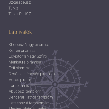
Szkarabeusz
Türkiz
Türkiz PLUSZ
Látnivalók
Kheopsz Nagy piramisa
Kefrén piramisa
Egyiptomi Nagy Szfinx
Menkauré piramisa
Téti piramisa
Dzsószer lépcsős piramisa
Vörös piramis
Tört piramis
Abüdoszi templom
Denderai Hathor templom
Hatsepszut temploma
Medinet Habu templom