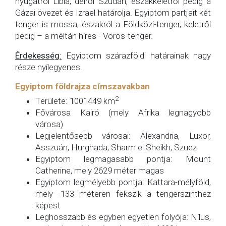
nyugatról Líbia, délről Szudán, északkeletről pedig a
Gázai övezet és Izrael határolja. Egyiptom partjait két
tenger is mossa, északról a Földközi-tenger, keletről
pedig – a méltán híres - Vörös-tenger.
Érdekesség:
Egyiptom szárazföldi határainak nagy
része nyílegyenes.
Egyiptom földrajza címszavakban
2
Területe: 1001449 km
Fővárosa Kairó (mely Afrika legnagyobb
városa)
Legjelentősebb városai: Alexandria, Luxor,
Asszuán, Hurghada, Sharm el Sheikh, Szuez
Egyiptom legmagasabb pontja: Mount
Catherine, mely 2629 méter magas
Egyiptom legmélyebb pontja: Kattara-mélyföld,
mely -133 méteren fekszik a tengerszinthez
képest
Leghosszabb és egyben egyetlen folyója: Nílus,