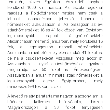
területén, hiszen Egyiptom észak-déli irányban
körülbelül 1000 km hosszú. Az északi régióknál
ráadásul a Földközi-tenger hatása nem csak a
lehullott csapadékban jellemző, hanem a
hőmérséklet alakulásában is. Az országban az évi
átlaghőmérséklet 18 és 41 fok között van. Egyiptom
legalacsonyabb nappali átlaghőmérséklete
Alexandriában mérhető januárban, mely körülbelül 18
fok, a legmagasabb nappali hőmérséklete
Asszuánban mérhető, mely eléri az akár 41 fokot is,
de ha a csúcsértékeket vizsgáljuk meg, akkor itt
Asszuánban a nyári csúcshőmérséklet gyakran
meghaladja az 50 fokot is. Érdekességként
Asszuánban a januári minimális átlag hőmérséklet a
legalacsonyabb egész Egyiptomban, mely
mindössze 8-9 fok körül alakul.
A levegő relatív páratartalma nagyon alacsony, ami a
hőérzetet kellemes befolyásolja, hiszen
Magyarországon a 30 fokot lényegesen