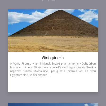
Vörös piramis
A Vörös Piramis – amit hívnak Északi piramisnak is - Dahsúrban
található, mintegy 30 kilométerre délre Kairótól, így aztán kívül esik a
népszerű turista útvonalaktól, pedig ez a piramis volt az ókori
Egyiptom első, valódi piramis ...