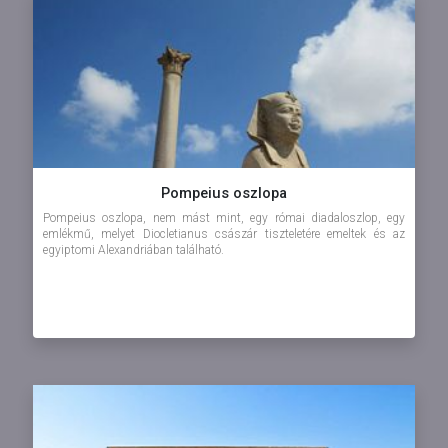
Pompeius oszlopa
Pompeius oszlopa, nem mást mint, egy római diadaloszlop, egy
emlékmű, melyet Diocletianus császár tiszteletére emeltek és az
egyiptomi Alexandriában található.