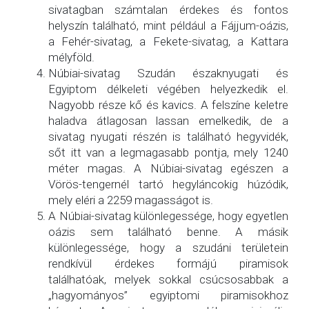
sivatagban számtalan érdekes és fontos
helyszín található, mint például a Fájjum-oázis,
a Fehér-sivatag, a Fekete-sivatag, a Kattara
mélyföld.
Núbiai-sivatag Szudán északnyugati és
Egyiptom délkeleti végében helyezkedik el.
Nagyobb része kő és kavics. A felszíne keletre
haladva átlagosan lassan emelkedik, de a
sivatag nyugati részén is található hegyvidék,
sőt itt van a legmagasabb pontja, mely 1240
méter magas. A Núbiai-sivatag egészen a
Vörös-tengernél tartó hegyláncokig húzódik,
mely eléri a 2259 magasságot is.
A Núbiai-sivatag különlegessége, hogy egyetlen
oázis sem található benne. A másik
különlegessége, hogy a szudáni területein
rendkívül érdekes formájú piramisok
találhatóak, melyek sokkal csúcsosabbak a
„hagyományos” egyiptomi piramisokhoz