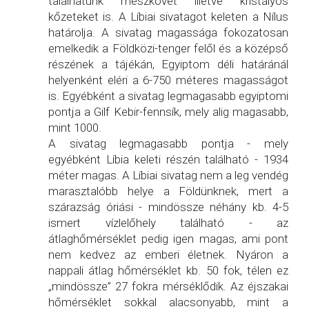
találhatunk mészkövet illetve kristályos
kőzeteket is. A Líbiai sivatagot keleten a Nílus
határolja. A sivatag magassága fokozatosan
emelkedik a Földközi-tenger felől és a középső
részének a tájékán, Egyiptom déli határánál
helyenként eléri a 6-750 méteres magasságot
is. Egyébként a sivatag legmagasabb egyiptomi
pontja a Gilf Kebir-fennsík, mely alig magasabb,
mint 1000.
A sivatag legmagasabb pontja - mely
egyébként Líbia keleti részén található - 1934
méter magas. A Líbiai sivatag nem a leg vendég
marasztalóbb helye a Földünknek, mert a
szárazság óriási - mindössze néhány kb. 4-5
ismert vízlelőhely található - az
átlaghőmérséklet pedig igen magas, ami pont
nem kedvez az emberi életnek. Nyáron a
nappali átlag hőmérséklet kb. 50 fok, télen ez
„mindössze” 27 fokra mérséklődik. Az éjszakai
hőmérséklet sokkal alacsonyabb, mint a