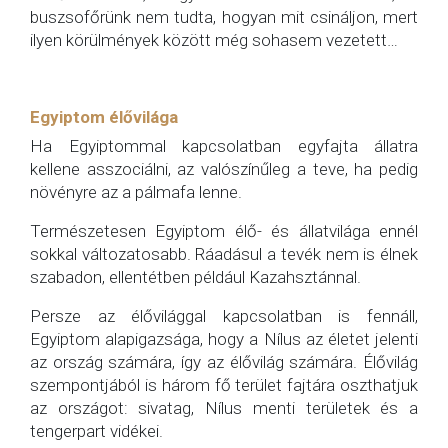
buszsofőrünk nem tudta, hogyan mit csináljon, mert
ilyen körülmények között még sohasem vezetett…
Egyiptom élővilága
Ha Egyiptommal kapcsolatban egyfajta állatra
kellene asszociálni, az valószínűleg a teve, ha pedig
növényre az a pálmafa lenne.
Természetesen Egyiptom élő- és állatvilága ennél
sokkal változatosabb. Ráadásul a tevék nem is élnek
szabadon, ellentétben például Kazahsztánnal.
Persze az élővilággal kapcsolatban is fennáll,
Egyiptom alapigazsága, hogy a Nílus az életet jelenti
az ország számára, így az élővilág számára. Élővilág
szempontjából is három fő terület fajtára oszthatjuk
az országot: sivatag, Nílus menti területek és a
tengerpart vidékei.