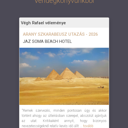
Vendégkönyvünkből
Végh Rafael véleménye
ARANY SZKARABEUSZ UTAZÁS - 2026
JAZ SOMA BEACH HOTEL
"Remek szervezés, minden pontosan úgy és akkor
történt ahogy az útleírásban szerepel, abszolút ajánljuk
az utat. Kritikaként annyit, hogy bizonyos
nevezetességeknél relatív kevés idő állt ...
tovább