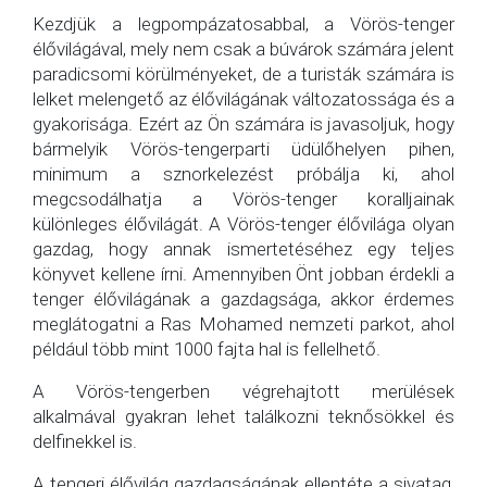
Kezdjük a legpompázatosabbal, a Vörös-tenger
élővilágával, mely nem csak a búvárok számára jelent
paradicsomi körülményeket, de a turisták számára is
lelket melengető az élővilágának változatossága és a
gyakorisága. Ezért az Ön számára is javasoljuk, hogy
bármelyik Vörös-tengerparti üdülőhelyen pihen,
minimum a sznorkelezést próbálja ki, ahol
megcsodálhatja a Vörös-tenger koralljainak
különleges élővilágát. A Vörös-tenger élővilága olyan
gazdag, hogy annak ismertetéséhez egy teljes
könyvet kellene írni. Amennyiben Önt jobban érdekli a
tenger élővilágának a gazdagsága, akkor érdemes
meglátogatni a Ras Mohamed nemzeti parkot, ahol
például több mint 1000 fajta hal is fellelhető.
A Vörös-tengerben végrehajtott merülések
alkalmával gyakran lehet találkozni teknősökkel és
delfinekkel is.
A tengeri élővilág gazdagságának ellentéte a sivatag,