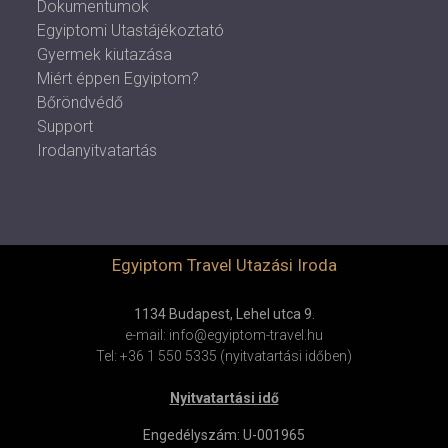
Dokumentumok
Egyiptomi Utastájékoztató
Gyermek kiutazása
Miért éppen Egyiptom?
Bőröndvédő
Support
Irodanyitvatartás
Egyiptom Travel Utazási Iroda
1134 Budapest, Lehel utca 9.
e-mail: info@egyiptom-travel.hu
Tel: +36 1 550 5335 (nyitvatartási időben)
Nyitvatartási idő
Engedélyszám: U-001965