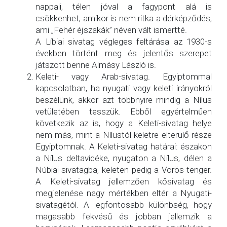
nappali, télen jóval a fagypont alá is
csökkenhet, amikor is nem ritka a dérképződés,
ami „Fehér éjszakák” néven vált ismertté.
A Líbiai sivatag végleges feltárása az 1930-s
években történt meg és jelentős szerepet
játszott benne Almásy László is.
Keleti- vagy Arab-sivatag. Egyiptommal
kapcsolatban, ha nyugati vagy keleti irányokról
beszélünk, akkor azt többnyire mindig a Nílus
vetületében tesszük. Ebből egyértelműen
következik az is, hogy a Keleti-sivatag helye
nem más, mint a Nílustól keletre elterülő része
Egyiptomnak. A Keleti-sivatag határai: északon
a Nílus deltavidéke, nyugaton a Nílus, délen a
Núbiai-sivatagba, keleten pedig a Vörös-tenger.
A Keleti-sivatag jellemzően kősivatag és
megjelenése nagy mértékben eltér a Nyugati-
sivatagétól. A legfontosabb különbség, hogy
magasabb fekvésű és jobban jellemzik a