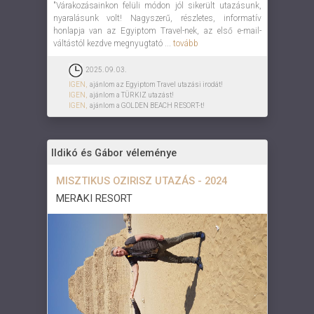
"Várakozásainkon felüli módon jól sikerült utazásunk,
nyaralásunk volt! Nagyszerű, részletes, informatív
honlapja van az Egyiptom Travel-nek, az első e-mail-
váltástól kezdve megnyugtató ...
tovább
2025. 09. 03.
IGEN,
ajánlom az Egyiptom Travel utazási irodát!
IGEN,
ajánlom a TÜRKIZ utazást!
IGEN,
ajánlom a GOLDEN BEACH RESORT-t!
Ildikó és Gábor véleménye
MISZTIKUS OZIRISZ UTAZÁS - 2024
MERAKI RESORT