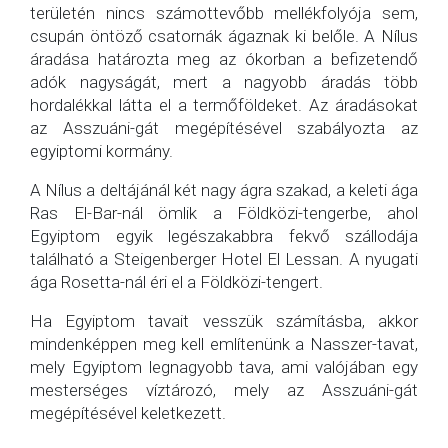
területén nincs számottevőbb mellékfolyója sem,
csupán öntöző csatornák ágaznak ki belőle. A Nílus
áradása határozta meg az ókorban a befizetendő
adók nagyságát, mert a nagyobb áradás több
hordalékkal látta el a termőföldeket. Az áradásokat
az Asszuáni-gát megépítésével szabályozta az
egyiptomi kormány.
A Nílus a deltájánál két nagy ágra szakad, a keleti ága
Ras El-Bar-nál ömlik a Földközi-tengerbe, ahol
Egyiptom egyik legészakabbra fekvő szállodája
található a Steigenberger Hotel El Lessan. A nyugati
ága Rosetta-nál éri el a Földközi-tengert.
Ha Egyiptom tavait vesszük számításba, akkor
mindenképpen meg kell említenünk a Nasszer-tavat,
mely Egyiptom legnagyobb tava, ami valójában egy
mesterséges víztározó, mely az Asszuáni-gát
megépítésével keletkezett.