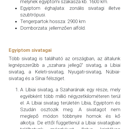
melynek egyiptomi szakasza kb. 1600 km.
Egyiptom éghajlata: zonális sivatagi illetve
szubtrópusi.
Tengerpartok hossza: 2900 km
Domborzata: jellemzően alföld.
Egyiptom sivatagai
Több sivatag is található az országban, az általunk
legnépszerűbb a „szahara jellegű” sivatag, a Líbiai
sivatag, a Keleti-sivatag, Nyugati-sivatag, Núbiai-
sivatag és a Sínai félsziget.
A Líbiai sivatag, a Szaharának egy része, mely
egyébként több millió négyzetkilométeren terül
el. A Líbiai sivatag területén Líbia, Egyiptom és
Szudán osztozik meg. A sivatagot nem
meglepő módon többnyire homok és kő
alkotja. De ettől függetlenül a Líbiai sivatagban