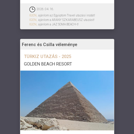
2026. 04. 16.
IGEN,
ajánlom az Egyiptom Travel utazási irodát!
IGEN,
ajánlom a ARANY SZKARABEUSZ utazást!
IGEN,
ajánlom a JAZ SOMA BEACH-t!
Ferenc és Csilla véleménye
TÜRKIZ UTAZÁS - 2025
GOLDEN BEACH RESORT