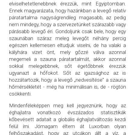
elviselhetetlenebbnek érezzük, mint Egyiptomban.
Ennek magyarázata, hogy hazánkban a levegő relatív
páratartalma nagyságrendileg magasabb, az pedig
nem mindegy, hogy a szervezetünket szárazabb vagy
párásabb levegő éri. Gondoljunk csak bele, hogy egy
szaunában száraz meleg levegőt néhány percig
egészen kellemesen eltudjuk viselni, de ha valaki a
kályhára vizet önt, mely gőzzé válva azonnal
megemeli a szauna páratartalmát, akkor azonnal
sokkal melegebbnek, sőt égetőbbnek érezzük
ugyanazt a hőfokot. Sőt az igazsághoz az is
hozzátartozik, hogy a levegő „nedvesítése” a szauna
hőmérsékletét - még ha minimálisan is, de - rögtön
csökkenti.
Mindenféleképpen meg kell jegyeznünk, hogy az
éghajlatra vonatkozó évszázados statisztikák
kőbevésett adatait a globális éghajlatváltozás kezdi
felül írni. Jómagam éltem át Luxorban olyan
felhőszakadást, hogy az utcákon állt a víz, a