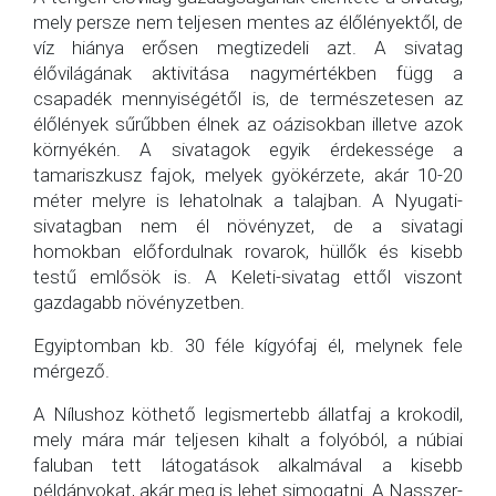
mely persze nem teljesen mentes az élőlényektől, de
víz hiánya erősen megtizedeli azt. A sivatag
élővilágának aktivitása nagymértékben függ a
csapadék mennyiségétől is, de természetesen az
élőlények sűrűbben élnek az oázisokban illetve azok
környékén. A sivatagok egyik érdekessége a
tamariszkusz fajok, melyek gyökérzete, akár 10-20
méter melyre is lehatolnak a talajban. A Nyugati-
sivatagban nem él növényzet, de a sivatagi
homokban előfordulnak rovarok, hüllők és kisebb
testű emlősök is. A Keleti-sivatag ettől viszont
gazdagabb növényzetben.
Egyiptomban kb. 30 féle kígyófaj él, melynek fele
mérgező.
A Nílushoz köthető legismertebb állatfaj a krokodil,
mely mára már teljesen kihalt a folyóból, a núbiai
faluban tett látogatások alkalmával a kisebb
példányokat, akár meg is lehet simogatni. A Nasszer-