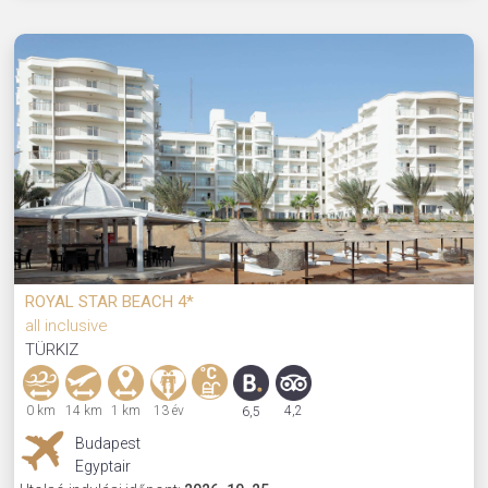
ROYAL STAR BEACH 4*
all inclusive
TÜRKIZ
0 km
14 km
1 km
13 év
4,2
6,5
Budapest
Egyptair