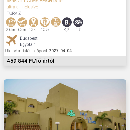
SERENITY ALMA HEIGHTS 5*
ultra all inclusive
TÜRKIZ
0,3 km
36 km
45 km
12 év
4,7
9,2
Budapest
Egyptair
Utolsó indulási időpont:
2027. 04. 04.
459 844 Ft/fő ártól