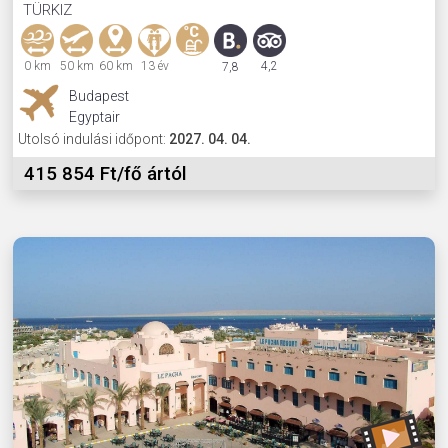
TÜRKIZ
0 km
50 km
60 km
13 év
4,2
7,8
Budapest
Egyptair
Utolsó indulási időpont:
2027. 04. 04.
415 854 Ft/fő ártól