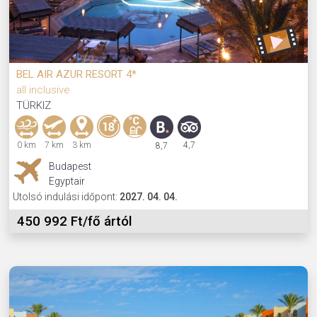
BEL AIR AZUR RESORT 4*
all inclusive
TÜRKIZ
0 km
7 km
3 km
4,7
8,7
Budapest
Egyptair
Utolsó indulási időpont:
2027. 04. 04.
450 992 Ft/fő ártól