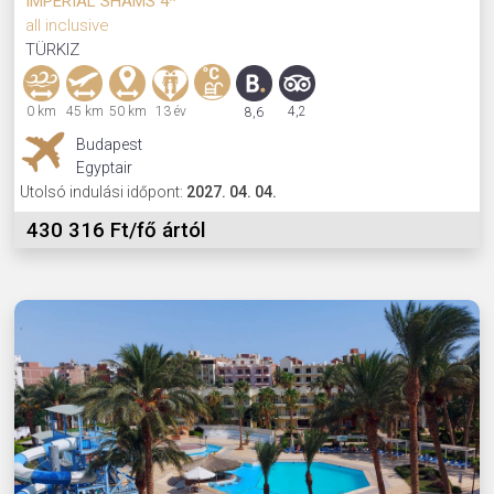
IMPERIAL SHAMS 4*
all inclusive
TÜRKIZ
0 km
45 km
50 km
13 év
4,2
8,6
Budapest
Egyptair
Utolsó indulási időpont:
2027. 04. 04.
430 316 Ft/fő ártól