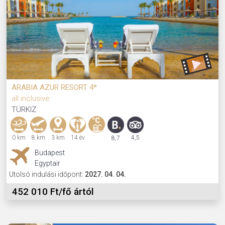
ARABIA AZUR RESORT 4*
all inclusive
TÜRKIZ
0 km
8 km
3 km
14 év
4,5
8,7
Budapest
Egyptair
Utolsó indulási időpont:
2027. 04. 04.
452 010 Ft/fő ártól