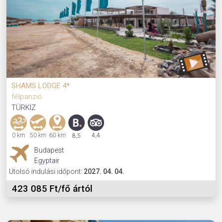
SHAMS LODGE 4*
félpanzió
TÜRKIZ
0 km
50 km
60 km
4,4
8,5
Budapest
Egyptair
Utolsó indulási időpont:
2027. 04. 04.
423 085 Ft/fő ártól