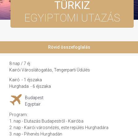
TÜRKIZ
EGYIPTOMI UTAZÁS
Rövid összefoglalás
8 nap / 7 éj
Kairói Városlátogatás, Tengerparti Üdülés
Kairó
-
1 éjszaka
Hurghada
-
6 éjszaka
Budapest
Egyptair
Program:
1. nap - Elutazás Budapestről - Kairóba
2. nap - Kairói városnézés, este repülés Hurghadára
3. nap - Pihenés Hurghadán