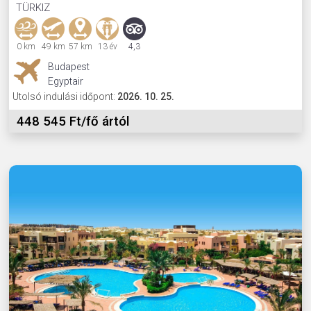
TÜRKIZ
0 km
49 km
57 km
13 év
4,3
Budapest
Egyptair
Utolsó indulási időpont:
2026. 10. 25.
448 545 Ft/fő ártól