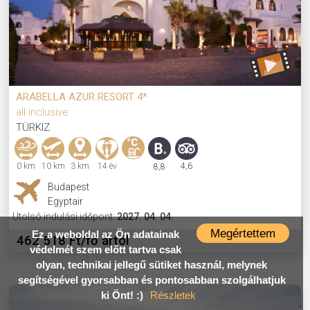
ARABELLA AZUR RESORT 4*
all inclusive
TÜRKIZ
0 km
10 km
3 km
14 év
4,6
8,8
Budapest
Egyptair
Utolsó indulási időpont:
2027. 04. 04.
Megértettem
Ez a weboldal az Ön adatainak
462 518 Ft/fő ártól
védelmét szem előtt tartva csak
olyan, technikai jellegű sütiket használ, melynek
segítségével gyorsabban és pontosabban szolgálhatjuk
ki Önt! :)
Részletek