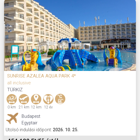
SUNRISE AZALEA AQUA PARK 4*
all inclusive
TÜRKIZ
0 km
21 km
12 km
12 év
Budapest
Egyptair
Utolsó indulási időpont:
2026. 10. 25.