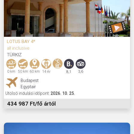
LOTUS BAY 4*
all inclusive
TÜRKIZ
0 km
50 km
60 km
14 év
3,6
8,1
Budapest
Egyptair
Utolsó indulási időpont:
2026. 10. 25.
434 987 Ft/fő ártól