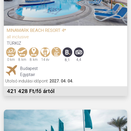
MINAMARK BEACH RESORT 4*
all inclusive
TÜRKIZ
0 km
8 km
8 km
14 év
4,4
8,1
Budapest
Egyptair
Utolsó indulási időpont:
2027. 04. 04.
421 428 Ft/fő ártól