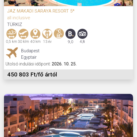
JAZ MAKADI SARAYA RESORT 5*
all inclusive
TÜRKIZ
0,5 km
30 klm
40 km
13 év
4,8
9,0
Budapest
Egyptair
Utolsó indulási időpont:
2026. 10. 25.
450 803 Ft/fő ártól