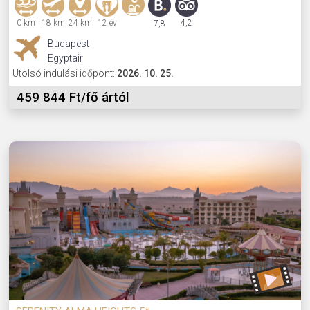
0 km
18 km
24 km
12 év
4,2
7,8
Budapest
Egyptair
Utolsó indulási időpont:
2026. 10. 25.
459 844 Ft/fő ártól