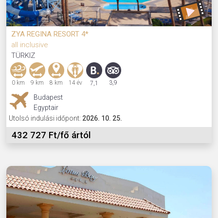
ZYA REGINA RESORT 4*
all inclusive
TÜRKIZ
0 km
9 km
8 km
14 év
3,9
7,1
Budapest
Egyptair
Utolsó indulási időpont:
2026. 10. 25.
432 727 Ft/fő ártól