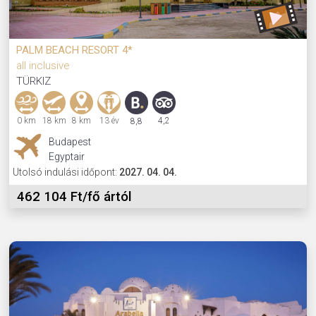
PALM BEACH RESORT 4*
all inclusive
TÜRKIZ
0 km
18 km
8 km
13 év
4,2
8,8
Budapest
Egyptair
Utolsó indulási időpont:
2027. 04. 04.
462 104 Ft/fő ártól