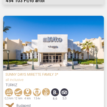
454 103 Ft/fő ártól
SUNNY DAYS MIRETTE FAMILY 3*
all inclusive
TÜRKIZ
0,3 km
12 km
4 km
13 év
3,0
8,6
Budapest