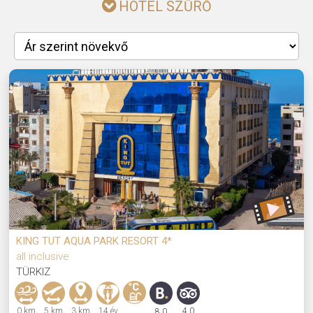
HOTEL SZŰRŐ
KING TUT AQUA PARK RESORT 4*
all inclusive
TÜRKIZ
0 km
5 km
3 km
14 év
4,0
8,0