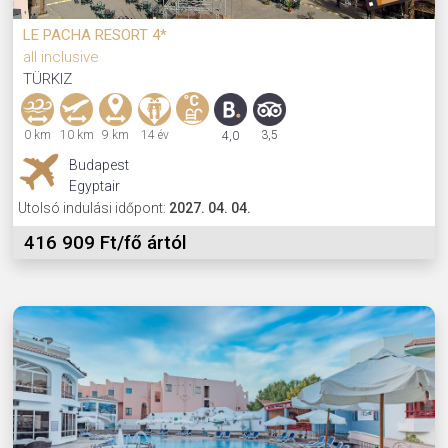
LE PACHA RESORT 4*
all inclusive
TÜRKIZ
0 km
10 km
9 km
14 év
3,5
4,0
Budapest
Egyptair
Utolsó indulási időpont:
2027. 04. 04.
416 909 Ft/fő ártól