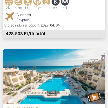
0 km
4 km
8 km
14 év
4,4
8,5
Budapest
Egyptair
Utolsó indulási időpont:
2027. 04. 04.
428 508 Ft/fő ártól