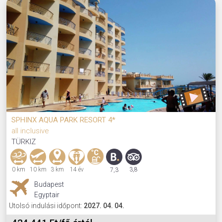
SPHINX AQUA PARK RESORT 4*
all inclusive
TÜRKIZ
0 km
10 km
3 km
14 év
3,8
7,3
Budapest
Egyptair
Utolsó indulási időpont:
2027. 04. 04.