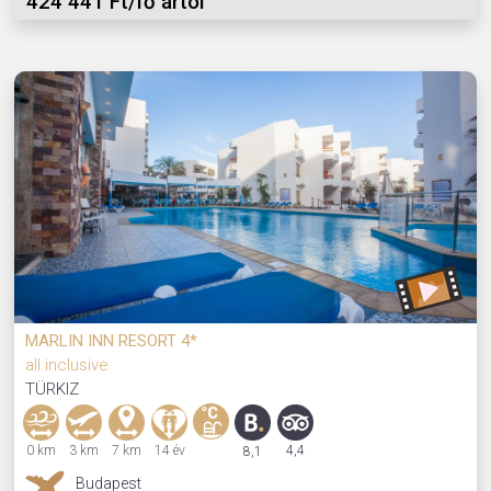
424 441 Ft/fő ártól
MARLIN INN RESORT 4*
all inclusive
TÜRKIZ
0 km
3 km
7 km
14 év
4,4
8,1
Budapest