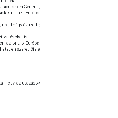
intenek.
sicurazioni Generali,
alakult az Európai
, majd négy évtizedig
tosításokat is.
on az önálló Európai
hetetlen szereplője a
ka, hogy az utazások
k.