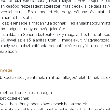
osodott biztosító társasága volt, melyet az EUB elődjének tek
an később részesedést szerezték más cégek is, például az As
ersicherung. Ezek segítették, hogy néhány év alatt ki
i méretű hálózata.
 igazi ellensége a magán tulajdonnak – és a világháború miatt
 társaságnak magyarországi jelenléte.
azánkban a Generali biztosító, mely magával hozta az utasbiz
 90 évvel az első alapítás után – megalakult Magyarország
t, mely az utasbiztosítások meghatározó és egyúttal megkerül
ási piacon…
ényege
 kockázatot jelentenek, mint az „átlagos” élet. Ennek az o
lmet fordítanak a biztonságra
bet közlekednek
nyezetben könnyebben következnek be balesetek
ai eszközökkel felszerelt turisták célpontjai a helyi bűnözőkne