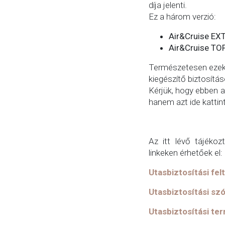
díja jelenti.
Ez a három verzió:
Air&Cruise EX
Air&Cruise TO
Természetesen ezekh
kiegészítő biztosítás
Kérjük, hogy ebben a
hanem azt ide kattin
Az itt lévő tájékoz
linkeken érhetőek el:
Utasbiztosítási fel
Utasbiztosítási sz
Utasbiztosítási te