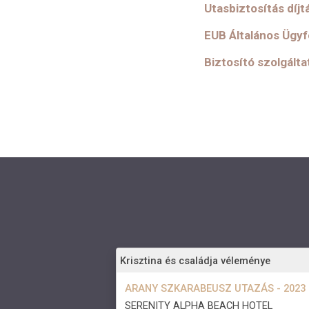
Utasbiztosítás díjt
EUB Általános Ügyf
Biztosító szolgált
.
Krisztina és családja véleménye
ARANY SZKARABEUSZ UTAZÁS - 2023
SERENITY ALPHA BEACH HOTEL