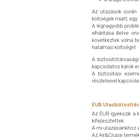
Az utazások során 
költségek miatt, egy 
A legnagyobb problé
elhárítása illetve 
következtek volna be
hatalmas költséget.
A biztosítótársaság
kapcsolatos károk es
A biztosítási esemé
részleteivel kapcsola
EUB Utasbiztosítás
Az EUB igyekszik a k
kifejlesztettek.
A mi utazásainkhoz a
Az Air&Cruise termék