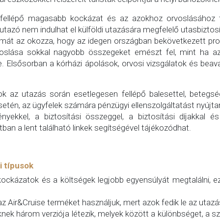
fellépő magasabb kockázat és az azokhoz orvoslásához 
utazó nem indulhat el külföldi utazására megfelelő utasbiztosí
mát az okozza, hogy az idegen országban bekövetkezett pr
orvoslása sokkal nagyobb összegeket emészt fel, mint ha
. Elsősorban a kórházi ápolások, orvosi vizsgálatok és bea
ok az utazás során esetlegesen fellépő balesettel, betegs
etén, az ügyfelek számára pénzügyi ellenszolgáltatást nyújta
nyekkel, a biztosítási összeggel, a biztosítási díjakkal é
tban a lent található linkek segítségével tájékozódhat.
i típusok
ockázatok és a költségek legjobb egyensúlyát megtalálni, e
z Air&Cruise terméket használjuk, mert azok fedik le az utazá
nek három verziója létezik, melyek között a különbséget, a s