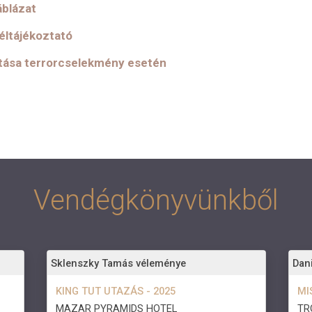
áblázat
éltájékoztató
atása terrorcselekmény esetén
Vendégkönyvünkből
Sklenszky Tamás véleménye
Dani
KING TUT UTAZÁS - 2025
MI
MAZAR PYRAMIDS HOTEL
TR