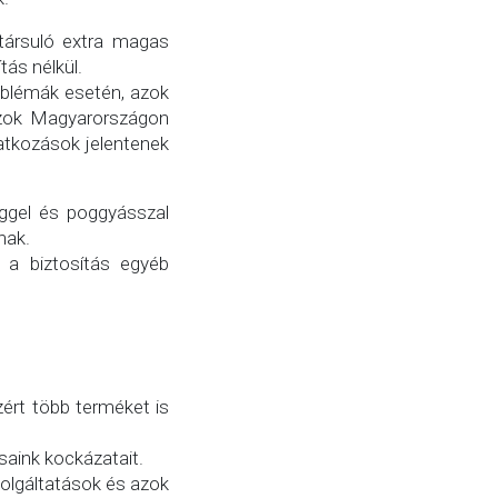
társuló extra magas
tás nélkül.
oblémák esetén, azok
 azok Magyarországon
vatkozások jelentenek
éggel és poggyásszal
nak.
s a biztosítás egyéb
zért több terméket is
saink kockázatait.
zolgáltatások és azok