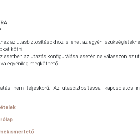
TRA
P
ez az utasbiztosításokhoz is lehet az egyéni szükségletekn
okat kötni.
z esetben az utazás konfigurálása esetén ne válasszon az ut
tva egyénileg megköthető.
tatás nem teljeskörű. Az utasbiztosítással kapcsolatos i
tételek
órólap
rmékismertető