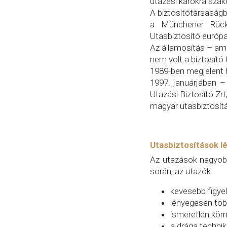
utazási károkra szak
A biztosítótársaságb
a Münchener Rückv
Utasbiztosító európa
Az államosítás – ami
nem volt a biztosító
1989-ben megjelent h
1997. januárjában –
Utazási Biztosító Zr
magyar utasbiztosít
Utasbiztosítások l
Az utazások nagyobb
során, az utazók:
kevesebb figye
lényegesen töb
ismeretlen kör
a drága technik