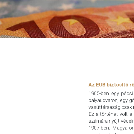
Az EUB biztosító r
1905-ben egy pécsi 
pályaudvaron, egy gő
vasúttársaság csak m
Ez a történet volt a
számára nyújt védel
1907-ben, Magyarors