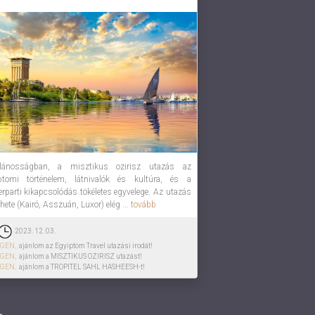
alánosságban, a misztikus ozirisz utazás az
ptomi történelem, látnivalók és kultúra, és a
erparti kikapcsolódás tökéletes egyvelege. Az utazás
hete (Kairó, Asszuán, Luxor) elég ...
tovább
2023. 12. 03.
IGEN,
ajánlom az Egyiptom Travel utazási irodát!
IGEN,
ajánlom a MISZTIKUS OZIRISZ utazást!
IGEN,
ajánlom a TROPITEL SAHL HASHEESH-t!