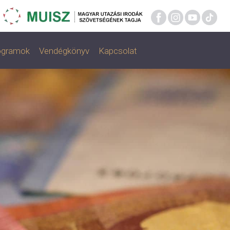
rogramok
Vendégkönyv
Kapcsolat