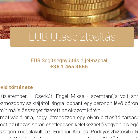
EUB Utasbiztosítás
EUB Segítségnyújtás éjjel-nappal
+36 1 465 3666
övid története
üzletember – Cserkúti Engel Miksa - szemtanúja volt ann
zmozdony szikrájától lángra lobbant egy peronon lévő bőrönd
inimális összeget fizetett az okozott kárért.
 motiváció arra, hogy létrehozzon egy olyan biztosító társa
met az utazás során esetlegesen keletkezhető vagyoni és egé
zágon megalakult az Európai Áru és Podgyászbiztosító Rt