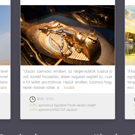
avel
"Utazás szervezés rendben, az idegenvezetők tudása jó
"Ált
immel
volt, korrekt hozzáállás, ebben nagyban segített az, csak
egyi
talos
4 főt kellett pesztrálniuk. Hajóút rendben, szomorú hogy
teng
vább
reptéri italárak voltak. A ...
tovább
első 
2025. 12. 01.
IGEN,
ajánlom az Egyiptom Travel utazási irodát!
IGEN,
ajánlom a KING TUT utazást!