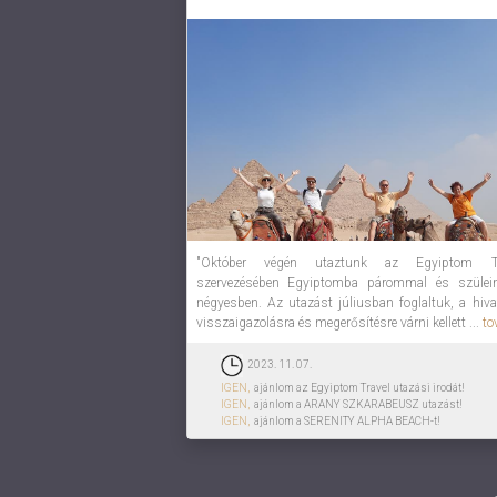
"Október végén utaztunk az Egyiptom Tr
szervezésében Egyiptomba párommal és szüle
négyesben. Az utazást júliusban foglaltuk, a hiva
visszaigazolásra és megerősítésre várni kellett ...
to
2023. 11. 07.
IGEN,
ajánlom az Egyiptom Travel utazási irodát!
IGEN,
ajánlom a ARANY SZKARABEUSZ utazást!
IGEN,
ajánlom a SERENITY ALPHA BEACH-t!