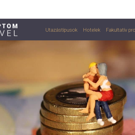
Utazástípusok
Hotelek
Fakultatív p