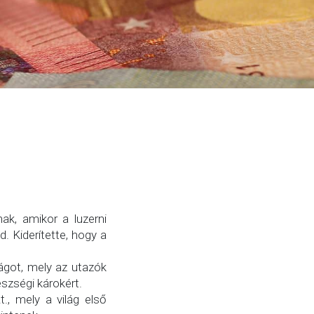
ak, amikor a luzerni
. Kiderítette, hogy a
ságot, mely az utazók
szségi károkért.
., mely a világ első