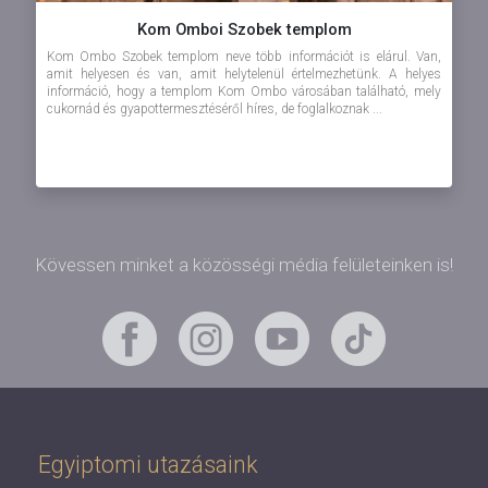
Kom Omboi Szobek templom
Kom Ombo Szobek templom neve több információt is elárul. Van,
amit helyesen és van, amit helytelenül értelmezhetünk. A helyes
információ, hogy a templom Kom Ombo városában található, mely
cukornád és gyapottermesztéséről híres, de foglalkoznak ...
Kövessen minket a közösségi média felületeinken is!
Egyiptomi utazásaink