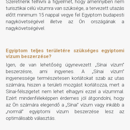
Szeretnénk felhívni a figyelmét, hogy amennyiben nem
turisztikai célú vízumra van szüksége, a tervezett utazás
előtt minimum 15 nappal vegye fel Egyiptom budapesti
nagykövetségével illetve az Ön országának a
nagykövetségével.
Egyiptom teljes területére szükséges egyiptomi
vízum beszerzése?
Igen, de van lehetőség úgynevezett „Sínai vízum”
beszerzésre, ami ingyenes. A „Sínai vízum”
ingyenessége természetesen korlátokat szab az utas
számára, hiszen a területi mozgást korlátozza, mert a
Sínai-félszigetet nem lehet elhagyni ezzel a vízummal.
Ezért mindenféleképpen érdemes jól átgondolni, hogy
az Ön számára elegendő a „Sínai” vízum vagy inkább a
„normál” egyiptomi vízum beszerzése lesz az
optimálisabb választás.