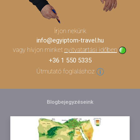
Írjon nekünk
info@egyiptom-travel.hu
vagy hívjon minket
nyitvatartási időben
+36 1 550 5335
Útmutató foglaláshoz
Blogbejegyzéseink