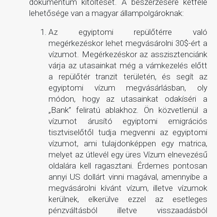
dokumentum kitöltését. A beszerzésére kétféle
lehetősége van a magyar állampolgároknak:
Az egyiptomi repülőtérre való
megérkezéskor lehet megvásárolni 30$-ért a
vízumot. Megérkezéskor az asszisztenciánk
várja az utasainkat még a vámkezelés előtt
a repülőtér tranzit területén, és segít az
egyiptomi vízum megvásárlásban, oly
módon, hogy az utasainkat odakíséri a
„Bank” feliratú ablakhoz. Ön közvetlenül a
vízumot árusító egyiptomi emigrációs
tisztviselőtől tudja megvenni az egyiptomi
vízumot, ami tulajdonképpen egy matrica,
melyet az útlevél egy üres Vízum elnevezésű
oldalára kell ragasztani. Érdemes pontosan
annyi US dollárt vinni magával, amennyibe a
megvásárolni kívánt vízum, illetve vízumok
kerülnek, elkerülve ezzel az esetleges
pénzváltásból illetve visszaadásból