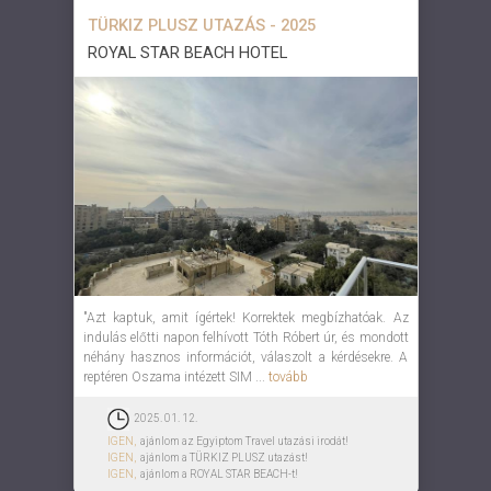
TÜRKIZ PLUSZ UTAZÁS - 2025
ROYAL STAR BEACH HOTEL
"Azt kaptuk, amit ígértek! Korrektek megbízhatóak. Az
indulás előtti napon felhívott Tóth Róbert úr, és mondott
néhány hasznos információt, válaszolt a kérdésekre. A
reptéren Oszama intézett SIM ...
tovább
2025. 01. 12.
IGEN,
ajánlom az Egyiptom Travel utazási irodát!
IGEN,
ajánlom a TÜRKIZ PLUSZ utazást!
IGEN,
ajánlom a ROYAL STAR BEACH-t!