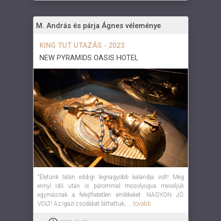
M. András és párja Ágnes véleménye
KING TUT UTAZÁS - 2023
NEW PYRAMIDS OASIS HOTEL
"Életünk talán eddigi legnagyobb kalandja volt! Még
ennyi idő után is párommal mosolyogva meséljük
egymásnak a felejthetetlen emlékeket. NAGYON JÓ
VOLT! Az igazi csodákat láthattuk, ...
tovább