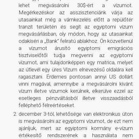
lehet megvásárolni 30$-ért a vízumot.
Megérkezéskor az asszisztenciánk várja az
utasainkat még a vámkezelés előtt a repülőtér
tranzit területén és segít az egyiptomi vízum
megvásárlásban, oly módon, hogy az utasainkat
odakíséri a „Bank” feliratú ablakhoz. Ön közvetlenül
a vízumot árusító egyiptomi emigrációs
tisztviselőtől tudja megvenni az egyiptomi
vízumot, ami tulajdonképpen egy matrica, melyet
az útlevél egy üres Vízum elnevezésű oldalára kell
ragasztani. Érdemes pontosan annyi US dollárt
vinni magával, amennyibe a megvásárolni kívánt
vízum illetve vízumok kerülnek, elkerülve ezzel az
esetleges pénzváltásból illetve visszaadásból
felléphető félreértéseket.
december 3-tól, lehetősége van elektronikus úton
is megvásárolni az egyiptomi vízumot, de ezt nem
ajánljuk, mert az egyiptomi kormány e-vízum
értékesítő rendszerének a használata nem