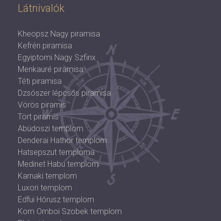
Látnivalók
Kheopsz Nagy piramisa
Kefrén piramisa
Egyiptomi Nagy Szfinx
Menkauré piramisa
Téti piramisa
Dzsószer lépcsős piramisa
Vörös piramis
Tört piramis
Abüdoszi templom
Denderai Hathor templom
Hatsepszut temploma
Medinet Habu templom
Karnaki templom
Luxori templom
Edfui Hórusz templom
Kom Omboi Szobek templom