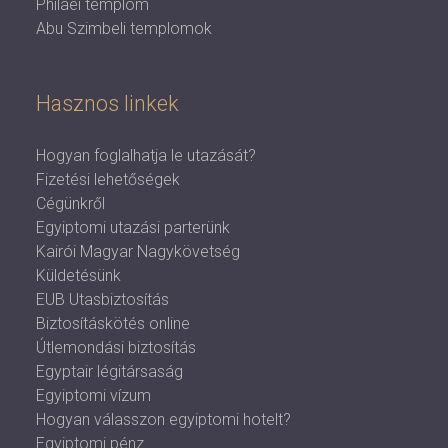
Philaei templom
Abu Szimbeli templomok
Hasznos linkek
Hogyan foglalhatja le utazását?
Fizetési lehetőségek
Cégünkről
Egyiptomi utazási parterünk
Kairói Magyar Nagykövetség
Küldetésünk
EUB Utasbiztosítás
Biztosításkötés online
Útlemondási biztosítás
Egyptair légitársaság
Egyiptomi vízum
Hogyan válasszon egyiptomi hotelt?
Egyiptomi pénz