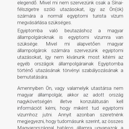
elegendő. Mivel mi nem szervezünk csak a Sínai-
félszigetre szóló utazásokat, így az Ön(ök)
számára a normál egyiptomi turista vízum
megvásárlása szükséges.
Egyiptomba való beutazáshoz a magyar
állampolgároknak is egyiptomi vízumra van
szüksége. Mivel mi alapvetően magyar
állampolgárok számára szervezünk egyiptomi
utazásokat, így nem kívánunk most kitérni az
egyéb országok állampolgárainak Egyiptomba
történő utazásának törvényi szabályozásának a
bemutatására.
Amennyiben Ön, vagy valamelyik utastársa nem
magyar állampolgár, akkor az adott ország
nagykövetségén illetve konzulátusán kell
információt kérni, hogy miként tud egyiptomi
vízumhoz jutni. Annyit azonban szeretnénk
megjegyezni, hogy tudomásunk szerint, az összes
Magyarországgal határos államra ugyanazok a