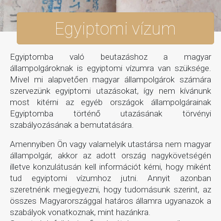
Egyiptomi vízum
Egyiptomba való beutazáshoz a magyar
állampolgároknak is egyiptomi vízumra van szüksége.
Mivel mi alapvetően magyar állampolgárok számára
szervezünk egyiptomi utazásokat, így nem kívánunk
most kitérni az egyéb országok állampolgárainak
Egyiptomba történő utazásának törvényi
szabályozásának a bemutatására.
Amennyiben Ön vagy valamelyik utastársa nem magyar
állampolgár, akkor az adott ország nagykövetségén
illetve konzulátusán kell információt kérni, hogy miként
tud egyiptomi vízumhoz jutni. Annyit azonban
szeretnénk megjegyezni, hogy tudomásunk szerint, az
összes Magyarországgal határos államra ugyanazok a
szabályok vonatkoznak, mint hazánkra.