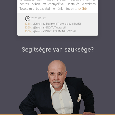
pontos időben lett lebonyolítva! Tiszta és kényelmes
Toyota midi buszokkal mentünk minden ...
tovább
2025. 02. 27.
IGEN,
ajánlom az Egyiptom Travel utazási irodát!
IGEN,
ajánlom a KING TUT utazást!
IGEN,
ajánlom a SARAY PYRAMIDS HOTEL-t!
Segítségre van szüksége?