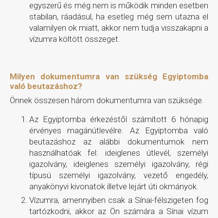
egyszerű és még nem is működik minden esetben
stabilan, ráadásul, ha esetleg még sem utazna el
valamilyen ok miatt, akkor nem tudja visszakapni a
vízumra költött összeget.
Milyen dokumentumra van szükség Egyiptomba
való beutazáshoz?
Önnek összesen három dokumentumra van szüksége.
Az Egyiptomba érkezéstől számított 6 hónapig
érvényes magánútlevélre. Az Egyiptomba való
beutazáshoz az alábbi dokumentumok nem
használhatóak fel: ideiglenes útlevél, személyi
igazolvány, ideiglenes személyi igazolvány, régi
típusú személyi igazolvány, vezető engedély,
anyakönyvi kivonatok illetve lejárt úti okmányok.
Vízumra, amennyiben csak a Sínai-félszigeten fog
tartózkodni, akkor az Ön számára a Sínai vízum