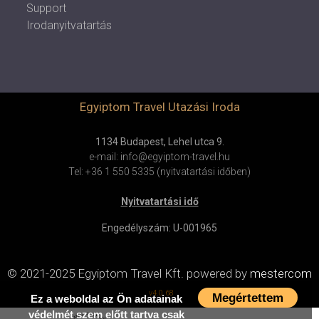
Support
Irodanyitvatartás
Egyiptom Travel Utazási Iroda
1134 Budapest, Lehel utca 9.
e-mail: info@egyiptom-travel.hu
Tel: +36 1 550 5335 (nyitvatartási időben)
Nyitvatartási idő
Engedélyszám: U-001965
© 2021-2025 Egyiptom Travel Kft.
powered by
mestercom
v4.0.68
Megértettem
Ez a weboldal az Ön adatainak
védelmét szem előtt tartva csak