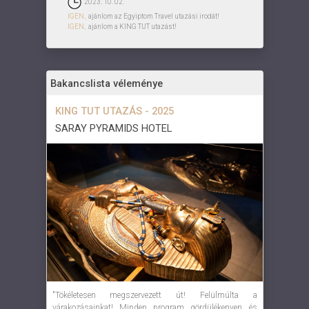
2023. 10. 02.
IGEN,
ajánlom az Egyiptom Travel utazási irodát!
IGEN,
ajánlom a KING TUT utazást!
Bakancslista véleménye
KING TUT UTAZÁS - 2025
SARAY PYRAMIDS HOTEL
"Tökéletesen megszervezett út! Felülmúlta a
várakozásainkat! Minden program gördülékenyen és