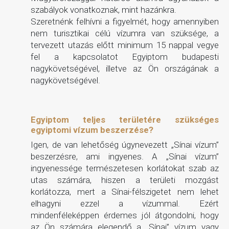
szabályok vonatkoznak, mint hazánkra.
Szeretnénk felhívni a figyelmét, hogy amennyiben
nem turisztikai célú vízumra van szüksége, a
tervezett utazás előtt minimum 15 nappal vegye
fel a kapcsolatot Egyiptom budapesti
nagykövetségével, illetve az Ön országának a
nagykövetségével.
Egyiptom teljes területére szükséges
egyiptomi vízum beszerzése?
Igen, de van lehetőség úgynevezett „Sínai vízum”
beszerzésre, ami ingyenes. A „Sínai vízum”
ingyenessége természetesen korlátokat szab az
utas számára, hiszen a területi mozgást
korlátozza, mert a Sínai-félszigetet nem lehet
elhagyni ezzel a vízummal. Ezért
mindenféleképpen érdemes jól átgondolni, hogy
az Ön számára elegendő a „Sínai” vízum vagy