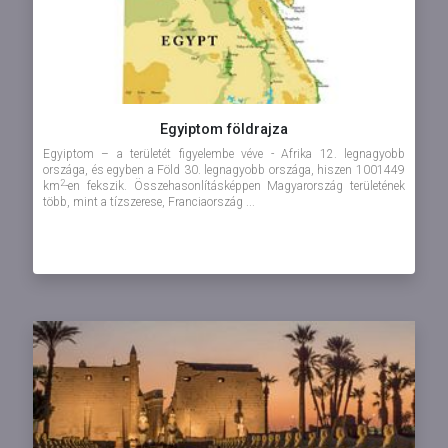
Egyiptom földrajza
Egyiptom – a területét figyelembe véve - Afrika 12. legnagyobb
országa, és egyben a Föld 30. legnagyobb országa, hiszen 1001449
2
km
-en fekszik. Összehasonlításképpen Magyarország területének
több, mint a tízszerese, Franciaország ...