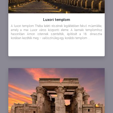
Luxori templom
A luxori templom Théba keleti részének legdélebben fekvő műemléke,
amely a mai Luxor város központi eleme. A karnaki templomhoz
hasonlóan Amon istennek szentelték, építését a 18. dinasztia
korában kezdték meg – valószínűleg egy korábbi templom ...