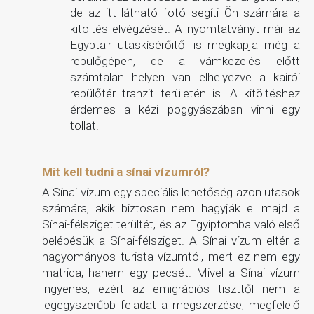
de az itt látható fotó segíti Ön számára a
kitöltés elvégzését. A nyomtatványt már az
Egyptair utaskísérőitől is megkapja még a
repülőgépen, de a vámkezelés előtt
számtalan helyen van elhelyezve a kairói
repülőtér tranzit területén is. A kitöltéshez
érdemes a kézi poggyászában vinni egy
tollat.
Mit kell tudni a sínai vízumról?
A Sínai vízum egy speciális lehetőség azon utasok
számára, akik biztosan nem hagyják el majd a
Sínai-félsziget terültét, és az Egyiptomba való első
belépésük a Sínai-félsziget. A Sínai vízum eltér a
hagyományos turista vízumtól, mert ez nem egy
matrica, hanem egy pecsét. Mivel a Sínai vízum
ingyenes, ezért az emigrációs tiszttől nem a
legegyszerűbb feladat a megszerzése, megfelelő