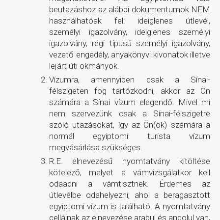
beutazáshoz az alábbi dokumentumok NEM
használhatóak fel: ideiglenes útlevél,
személyi igazolvány, ideiglenes személyi
igazolvány, régi típusú személyi igazolvány,
vezető engedély, anyakönyvi kivonatok illetve
lejárt úti okmányok.
Vízumra, amennyiben csak a Sínai-
félszigeten fog tartózkodni, akkor az Ön
számára a Sínai vízum elegendő. Mivel mi
nem szervezünk csak a Sínai-félszigetre
szóló utazásokat, így az Ön(ök) számára a
normál egyiptomi turista vízum
megvásárlása szükséges.
R.E. elnevezésű nyomtatvány kitöltése
kötelező, melyet a vámvizsgálatkor kell
odaadni a vámtisztnek. Érdemes az
útlevélbe odahelyezni, ahol a beragasztott
egyiptomi vízum is található. A nyomtatvány
celláinak az elnevezése arabul és angolul van,