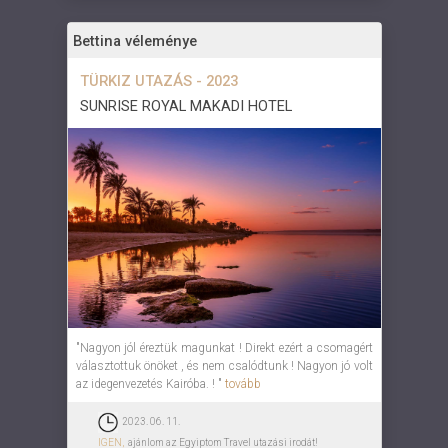
Bettina véleménye
TÜRKIZ UTAZÁS - 2023
SUNRISE ROYAL MAKADI HOTEL
"Nagyon jól éreztük magunkat ! Direkt ezért a csomagért
választottuk önöket , és nem csalódtunk ! Nagyon jó volt
az idegenvezetés Kairóba. ! "
tovább
2023. 06. 11.
IGEN,
ajánlom az Egyiptom Travel utazási irodát!