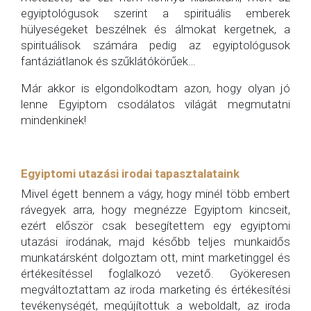
egyiptológusok szerint a spirituális emberek
hülyeségeket beszélnek és álmokat kergetnek, a
spirituálisok számára pedig az egyiptológusok
fantáziátlanok és szűklátókörűek…
Már akkor is elgondolkodtam azon, hogy olyan jó
lenne Egyiptom csodálatos világát megmutatni
mindenkinek!
Egyiptomi utazási irodai tapasztalataink
Mivel égett bennem a vágy, hogy minél több embert
rávegyek arra, hogy megnézze Egyiptom kincseit,
ezért először csak besegítettem egy egyiptomi
utazási irodának, majd később teljes munkaidős
munkatársként dolgoztam ott, mint marketinggel és
értékesítéssel foglalkozó vezető. Gyökeresen
megváltoztattam az iroda marketing és értékesítési
tevékenységét, megújítottuk a weboldalt, az iroda