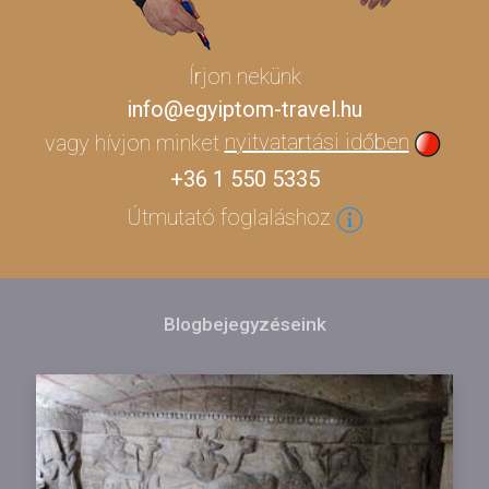
Írjon nekünk
info@egyiptom-travel.hu
vagy hívjon minket
nyitvatartási időben
+36 1 550 5335
Útmutató foglaláshoz
Blogbejegyzéseink