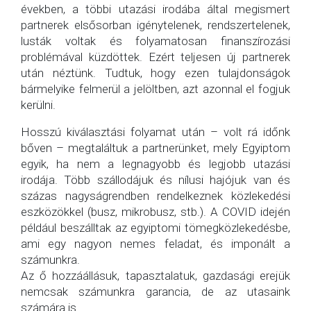
években, a többi utazási irodába által megismert
partnerek elsősorban igénytelenek, rendszertelenek,
lusták voltak és folyamatosan finanszírozási
problémával küzdöttek. Ezért teljesen új partnerek
után néztünk. Tudtuk, hogy ezen tulajdonságok
bármelyike felmerül a jelöltben, azt azonnal el fogjuk
kerülni.
Hosszú kiválasztási folyamat után – volt rá időnk
bőven – megtaláltuk a partnerünket, mely Egyiptom
egyik, ha nem a legnagyobb és legjobb utazási
irodája. Több szállodájuk és nílusi hajójuk van és
százas nagyságrendben rendelkeznek közlekedési
eszközökkel (busz, mikrobusz, stb.). A COVID idején
például beszálltak az egyiptomi tömegközlekedésbe,
ami egy nagyon nemes feladat, és imponált a
számunkra.
Az ő hozzáállásuk, tapasztalatuk, gazdasági erejük
nemcsak számunkra garancia, de az utasaink
számára is.