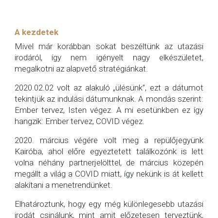
A kezdetek
Mivel már korábban sokat beszéltünk az utazási
irodáról, így nem igényelt nagy elkészületet,
megalkotni az alapvető stratégiánkat.
2020.02.02 volt az alakuló „ülésünk”, ezt a dátumot
tekintjük az indulási dátumunknak. A mondás szerint:
Ember tervez, Isten végez. A mi esetünkben ez így
hangzik: Ember tervez, COVID végez.
2020. március végére volt meg a repülőjegyünk
Kairóba, ahol előre egyeztetett találkozónk is lett
volna néhány partnerjelölttel, de március közepén
megállt a világ a COVID miatt, így nekünk is át kellett
alakítani a menetrendünket.
Elhatároztunk, hogy egy még különlegesebb utazási
irodát csinálunk, mint amit előzetesen terveztünk,