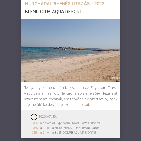
HURGHADAI PIHENÉS UTAZÁS - 2023
BLEND CLUB AQUA RESORT
"Megannyi keresés után bukkantam az Egyiptom Travel
weboldalára, az ott leírtak alapján elsőre bizalmat
szavaztam az irodának, amit tovább erősített az is, hogy
a felmerülő kérdéseimre azonnal ...
tovább
2023. 07. 28.
IGEN,
ajánlom az Egyiptom Travel utazási irodát!
IGEN,
ajánlom a HURGHADAI PIHENÉS utazást!
IGEN,
ajánlom a BLEND CLUB AQUA RESORT-t!