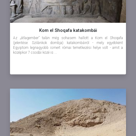
Kom el Shoqafa katakombái
Az „átlagember” talán még sohasem hallott a Kom el Shoqafa
(jelentése: Szilánkok dombja) katakombáiról - mely egyébként
Egyiptom legnagyobb ismert római temetkezési helye volt - amit a
középkor 7 csodái közé is ...