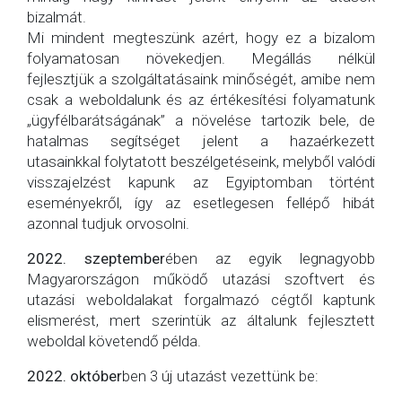
bizalmát.
Mi mindent megteszünk azért, hogy ez a bizalom
folyamatosan növekedjen. Megállás nélkül
fejlesztjük a szolgáltatásaink minőségét, amibe nem
csak a weboldalunk és az értékesítési folyamatunk
„ügyfélbarátságának” a növelése tartozik bele, de
hatalmas segítséget jelent a hazaérkezett
utasainkkal folytatott beszélgetéseink, melyből valódi
visszajelzést kapunk az Egyiptomban történt
eseményekről, így az esetlegesen fellépő hibát
azonnal tudjuk orvosolni.
2022. szeptember
ében az egyik legnagyobb
Magyarországon működő utazási szoftvert és
utazási weboldalakat forgalmazó cégtől kaptunk
elismerést, mert szerintük az általunk fejlesztett
weboldal követendő példa.
2022. október
ben 3 új utazást vezettünk be: