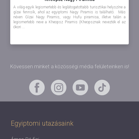
A világ egyik legismertebb és leglátogatottabb turisztikai helyszíne a
gízai fennsík, ahol az egyiptomi Nagy Piramis is található. Más
néven Gízai Nagy Piramis, vagy Hufu piramisa, illetve talán a
legismertebb neve a Kheopsz Piramis (Kheopsznak nevezték el az
ókori ...
Kövessen minket a közösségi média felületeinken is!
Egyiptomi utazásaink