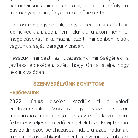
partnereinknek nincs ráhatása, pl. dollár árfolyam,
üzemanyagok ára, folyamatos infláció, stb.
Fontos megjegyeznünk, hogy a cégünk kreativitása
kiemelkedik a piacon, nem félünk új utakon menni, új
megoldásokat alkalmazni, ezért mindenben elsők
vagyunk a saját iparágunk piacán.
Tesszük mindezt az utazásaink minőségének a
javítása érdekében, azért, hogy Ön is átélje, hogy
nekünk valóban:
SZENVEDÉLYÜNK EGYIPTOM!
Fejlődésünk
2022. június
elsején kezdtük el a valódi
értékesítésünket. Most is nagyon köszönjük azon
utasainknak a bátorságát, akik az elsők között nem
féltek egy teljesen kezdő céggel elutazni Egyiptomba!
Egy zöldmezős beruházással induló utazási irodának,
mindig nagy kihívást jelent elnyerni az utasok