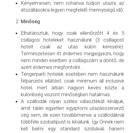
Kényelmesen, nem rohanva tudjon utazni, az
átszállásokra legyen megfelelő mennyiségű idő.
Minőség
Elhatároztuk, hogy csak ellenőrzőtt 4 és 5
csillagos hoteleket használunk (3 csillagost
hotelt csak az utas külön kérésére).
Természetesen itt érdemes megjegyezni, hogy
nem minden esetben a csillagszám a döntő, de
azért érdemes megfontolni…
Tengerparti hotelek esetében nem használunk
félpanziós ellátást, csak minimum all inclusive
hotel, mert árban nagyon kevés közte a
különbség viszont minőségben hatalmas.
A szállodák olyan széles választékát kínáljuk,
amit talán egyetlen egyiptomi utazásszervező
cég sem, de ezen továbbmenve a szállodáknál
többféle szobatípust is kínálunk. Így Önnek nem
kell beírni egy standard szobával, hanem