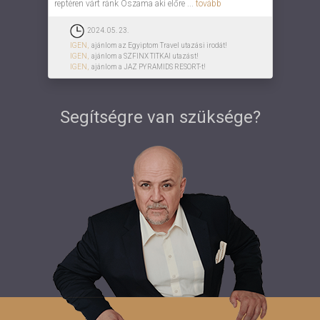
reptéren várt ránk Oszama aki előre ...
tovább
2024. 05. 23.
IGEN,
ajánlom az Egyiptom Travel utazási irodát!
IGEN,
ajánlom a SZFINX TITKAI utazást!
IGEN,
ajánlom a JAZ PYRAMIDS RESORT-t!
Segítségre van szüksége?