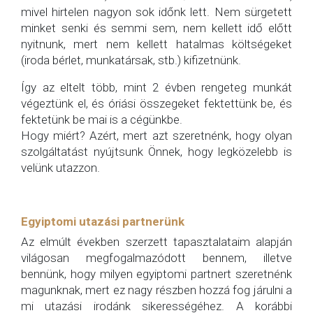
mivel hirtelen nagyon sok időnk lett. Nem sürgetett
minket senki és semmi sem, nem kellett idő előtt
nyitnunk, mert nem kellett hatalmas költségeket
(iroda bérlet, munkatársak, stb.) kifizetnünk.
Így az eltelt több, mint 2 évben rengeteg munkát
végeztünk el, és óriási összegeket fektettünk be, és
fektetünk be mai is a cégünkbe.
Hogy miért? Azért, mert azt szeretnénk, hogy olyan
szolgáltatást nyújtsunk Önnek, hogy legközelebb is
velünk utazzon.
Egyiptomi utazási partnerünk
Az elmúlt években szerzett tapasztalataim alapján
világosan megfogalmazódott bennem, illetve
bennünk, hogy milyen egyiptomi partnert szeretnénk
magunknak, mert ez nagy részben hozzá fog járulni a
mi utazási irodánk sikerességéhez. A korábbi