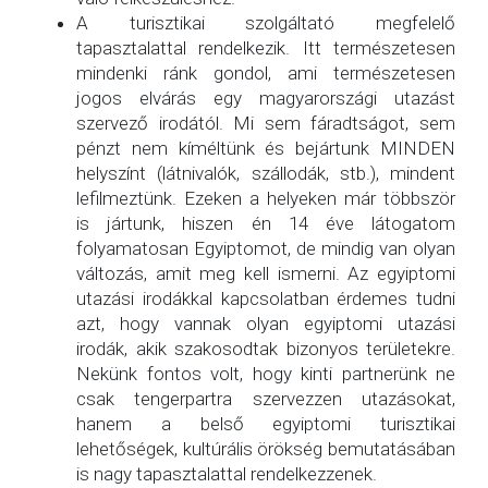
A turisztikai szolgáltató megfelelő
tapasztalattal rendelkezik. Itt természetesen
mindenki ránk gondol, ami természetesen
jogos elvárás egy magyarországi utazást
szervező irodától. Mi sem fáradtságot, sem
pénzt nem kíméltünk és bejártunk MINDEN
helyszínt (látnivalók, szállodák, stb.), mindent
lefilmeztünk. Ezeken a helyeken már többször
is jártunk, hiszen én 14 éve látogatom
folyamatosan Egyiptomot, de mindig van olyan
változás, amit meg kell ismerni. Az egyiptomi
utazási irodákkal kapcsolatban érdemes tudni
azt, hogy vannak olyan egyiptomi utazási
irodák, akik szakosodtak bizonyos területekre.
Nekünk fontos volt, hogy kinti partnerünk ne
csak tengerpartra szervezzen utazásokat,
hanem a belső egyiptomi turisztikai
lehetőségek, kultúrális örökség bemutatásában
is nagy tapasztalattal rendelkezzenek.