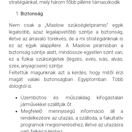
stratégiánkat, mely három főbb pillérre támaszkodik
Biztonság
Nem csak a „Maslow szükségletpiramis” egyik
legalsóbb, azaz legalapvetőbb szintje a biztonság,
illetve az arravaló törekvés, de a mi stratégiánknak is
ez az egyik alappillére. A Maslow piramisban a
biztonság szintje alatt, mindössze egyetlen szint van,
ez a fizikai szükségletek (légzés, evés, ivás, alvás,
szex, anyagcsere) szintje.
Feltettük magunknak azt a kérdés, hogy mitől érzi
magát valaki biztonságban Egyiptomban. Több
dologtól is:
Üzembiztos és műszakilag kifogástalan
járművekkel szállítják őt.
Megfelelő mennyiségű információ áll a
rendelkezésre az utazás, a szálloda, a fakultatív
programok megismeréséhez, illetve az utazásra
való felkészüléshez.