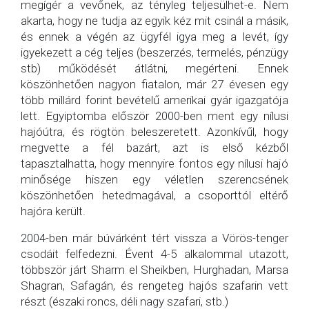
megígér a vevőnek, az tényleg teljesülhet-e. Nem
akarta, hogy ne tudja az egyik kéz mit csinál a másik,
és ennek a végén az ügyfél igya meg a levét, így
igyekezett a cég teljes (beszerzés, termelés, pénzügy
stb) működését átlátni, megérteni. Ennek
köszönhetően nagyon fiatalon, már 27 évesen egy
több millárd forint bevételű amerikai gyár igazgatója
lett. Egyiptomba először 2000-ben ment egy nílusi
hajóútra, és rögtön beleszeretett. Azonkívűl, hogy
megvette a fél bazárt, azt is első kézből
tapasztalhatta, hogy mennyire fontos egy nílusi hajó
minősége hiszen egy véletlen szerencsének
köszönhetően hetedmagával, a csoporttól eltérő
hajóra került.
2004-ben már búvárként tért vissza a Vörös-tenger
csodáit felfedezni. Évent 4-5 alkalommal utazott,
többször járt Sharm el Sheikben, Hurghadan, Marsa
Shagran, Safagán, és rengeteg hajós szafarin vett
részt (északi roncs, déli nagy szafari, stb.)