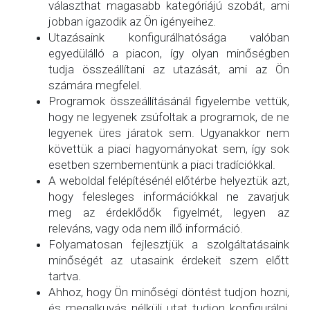
választhat magasabb kategóriájú szobát, ami
jobban igazodik az Ön igényeihez.
Utazásaink konfigurálhatósága valóban
egyedülálló a piacon, így olyan minőségben
tudja összeállítani az utazását, ami az Ön
számára megfelel.
Programok összeállításánál figyelembe vettük,
hogy ne legyenek zsúfoltak a programok, de ne
legyenek üres járatok sem. Ugyanakkor nem
követtük a piaci hagyományokat sem, így sok
esetben szembementünk a piaci tradíciókkal.
A weboldal felépítésénél előtérbe helyeztük azt,
hogy felesleges információkkal ne zavarjuk
meg az érdeklődők figyelmét, legyen az
releváns, vagy oda nem illő információ.
Folyamatosan fejlesztjük a szolgáltatásaink
minőségét az utasaink érdekeit szem előtt
tartva.
Ahhoz, hogy Ön minőségi döntést tudjon hozni,
és megalkuvás nélküli utat tudjon konfigurálni,