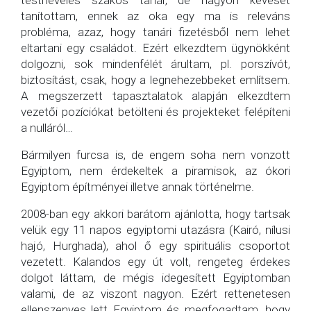
testnevelés szakos tanár, de nagyon keveset
tanítottam, ennek az oka egy ma is releváns
probléma, azaz, hogy tanári fizetésből nem lehet
eltartani egy családot. Ezért elkezdtem ügynökként
dolgozni, sok mindenfélét árultam, pl. porszívót,
biztosítást, csak, hogy a legnehezebbeket említsem.
A megszerzett tapasztalatok alapján elkezdtem
vezetői pozíciókat betölteni és projekteket felépíteni
a nulláról…
Bármilyen furcsa is, de engem soha nem vonzott
Egyiptom, nem érdekeltek a piramisok, az ókori
Egyiptom építményei illetve annak történelme.
2008-ban egy akkori barátom ajánlotta, hogy tartsak
velük egy 11 napos egyiptomi utazásra (Kairó, nílusi
hajó, Hurghada), ahol ő egy spirituális csoportot
vezetett. Kalandos egy út volt, rengeteg érdekes
dolgot láttam, de mégis idegesített Egyiptomban
valami, de az viszont nagyon. Ezért rettenetesen
ellenszenves lett Egyiptom és megfogadtam, hogy