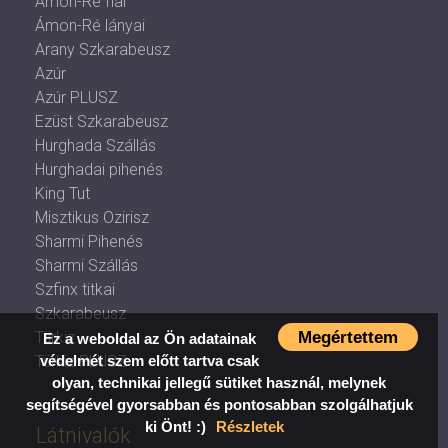
Ámon-Ré fiai
Ámon-Ré lányai
Arany Szkarabeusz
Azúr
Azúr PLUSZ
Ezüst Szkarabeusz
Hurghada Szállás
Hurghadai pihenés
King Tut
Misztikus Ozirisz
Sharmi Pihenés
Sharmi Szállás
Szfinx titkai
Szkarabeusz
Megértettem
Türkiz
Ez a weboldal az Ön adatainak
védelmét szem előtt tartva csak
Türkiz PLUSZ
olyan, technikai jellegű sütiket használ, melynek
segítségével gyorsabban és pontosabban szolgálhatjuk
ki Önt! :)
Részletek
Látnivalók