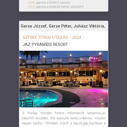
IGEN,
ajánlom a TÜRKIZ utazást!
IGEN,
ajánlom a SUNRISE ROYAL MAKADI-t!
Gerse József, Gerse Péter, Juhász Viktória,
SZFINX TITKAI UTAZÁS - 2024
JAZ PYRAMIDS RESORT
"A honlap minden fontos információt tartalmaz,az
odaútról részletes ifót kaptunk leírás,videó+az indulás
napján telefon. Pénteken indult a repülőgép,Kairóban a