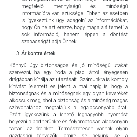
megfelelő mennyiségű és minőségű
információra van szüksége. Ebben az esetben
is igyekeztünk úgy adagolni az információkat,
hogy Ön ne azt érezze, hogy maga alá temeti a
sok információ, hanem éppen a döntést
szabadságát adja Önnek.
Ár kontra érték
Könnyű úgy biztonságos és jó minőségű utakat
szervezni, ha egy iroda a piaci ártól lényegesen
drágábban kínálja az utazásait. Számunkra is komoly
kihívást jelentett és jelent a mai napig is, hogy a
biztonságnak és a minőségnek egy olyan keverékét
alkossuk meg, ahol a biztonság és a minőség magas
színvonalához megtaláljuk a legalacsonyabb árat.
Ezért igyekszünk a lehető legnagyobb nyomást
helyezni a partnerünkre és folyamatosan alacsonyan
tartani az árainkat. Természetesen vannak olyan
gazdasági tényezők, amire se nekünk, se a