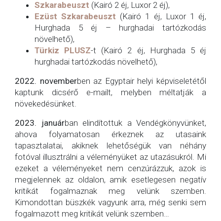
Szkarabeuszt
(Kairó 2 éj, Luxor 2 éj),
Ezüst Szkarabeuszt
(Kairó 1 éj, Luxor 1 éj,
Hurghada 5 éj – hurghadai tartózkodás
növelhető),
Türkiz PLUSZ
-t (Kairó 2 éj, Hurghada 5 éj
hurghadai tartózkodás növelhető),
2022. november
ben az Egyptair helyi képviseletétől
kaptunk dicsérő e-mailt, melyben méltatják a
növekedésünket.
2023. január
ban elindítottuk a Vendégkönyvünket,
ahova folyamatosan érkeznek az utasaink
tapasztalatai, akiknek lehetőségük van néhány
fotóval illusztrálni a véleményüket az utazásukról. Mi
ezeket a véleményeket nem cenzúrázzuk, azok is
megjelennek az oldalon, amik esetlegesen negatív
kritikát fogalmaznak meg velünk szemben.
Kimondottan büszkék vagyunk arra, még senki sem
fogalmazott meg kritikát velünk szemben…