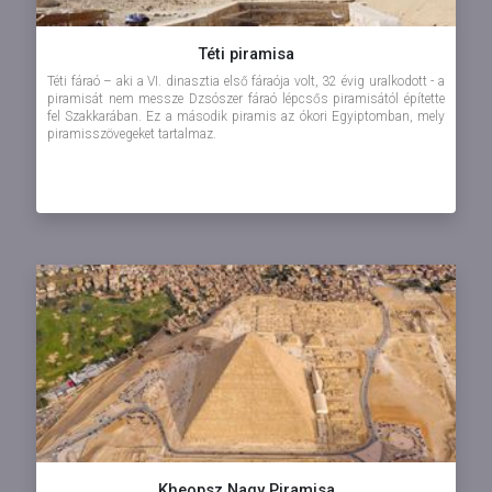
Téti piramisa
Téti fáraó – aki a VI. dinasztia első fáraója volt, 32 évig uralkodott - a
piramisát nem messze Dzsószer fáraó lépcsős piramisától építette
fel Szakkarában. Ez a második piramis az ókori Egyiptomban, mely
piramisszövegeket tartalmaz.
Kheopsz Nagy Piramisa