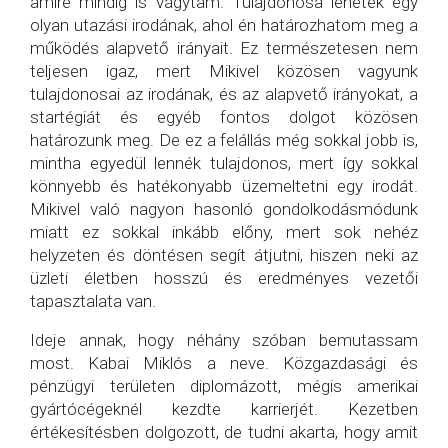
amire mindig is vágytam. Tulajdonosa lehetek egy
olyan utazási irodának, ahol én határozhatom meg a
működés alapvető irányait. Ez természetesen nem
teljesen igaz, mert Mikivel közösen vagyunk
tulajdonosai az irodának, és az alapvető irányokat, a
startégiát és egyéb fontos dolgot közösen
határozunk meg. De ez a felállás még sokkal jobb is,
mintha egyedül lennék tulajdonos, mert így sokkal
könnyebb és hatékonyabb üzemeltetni egy irodát.
Mikivel való nagyon hasonló gondolkodásmódunk
miatt ez sokkal inkább előny, mert sok nehéz
helyzeten és döntésen segít átjutni, hiszen neki az
üzleti életben hosszú és eredményes vezetői
tapasztalata van.
Ideje annak, hogy néhány szóban bemutassam
most. Kabai Miklós a neve. Közgazdasági és
pénzügyi területen diplomázott, mégis amerikai
gyártócégeknél kezdte karrierjét. Kezetben
értékesítésben dolgozott, de tudni akarta, hogy amit