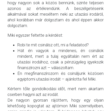
hogy nagyon sok a közös bennünk, szinte teljesen
azonos az értékrendünk. A beszélgetéseink
alkalmával sokat meséltem neki az utazási irodáról,
ahol korábban már dolgoztam és ahol éppen akkor
dolgoztam.
Miki egyszer feltette a kérdést:
Robi te mit csinálsz ott, mi a feladatod?
Hát én vagyok a mindenes, én csinálok
mindent, mert a tulaj egyáltalán nem ért az
utazási irodához, csak a pénzügyileg igyekszik
finanszírozni azt – válaszoltam.
Én megfinanszírozom és csináljunk közösen
egyiptomi utazási irodát – ajánlotta fel Miki.
Kértem tőle gondolkodási időt, mert nem akartam
cserben hagyni azt az irodát.
De nagyon gyorsan rájöttem, hogy egy olyan
lehetőség kopogtat az ajtómon Miki személyében,