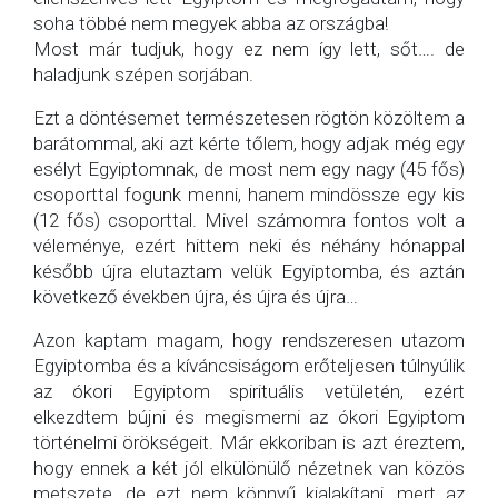
soha többé nem megyek abba az országba!
Most már tudjuk, hogy ez nem így lett, sőt…. de
haladjunk szépen sorjában.
Ezt a döntésemet természetesen rögtön közöltem a
barátommal, aki azt kérte tőlem, hogy adjak még egy
esélyt Egyiptomnak, de most nem egy nagy (45 fős)
csoporttal fogunk menni, hanem mindössze egy kis
(12 fős) csoporttal. Mivel számomra fontos volt a
véleménye, ezért hittem neki és néhány hónappal
később újra elutaztam velük Egyiptomba, és aztán
következő években újra, és újra és újra…
Azon kaptam magam, hogy rendszeresen utazom
Egyiptomba és a kíváncsiságom erőteljesen túlnyúlik
az ókori Egyiptom spirituális vetületén, ezért
elkezdtem bújni és megismerni az ókori Egyiptom
történelmi örökségeit. Már ekkoriban is azt éreztem,
hogy ennek a két jól elkülönülő nézetnek van közös
metszete, de ezt nem könnyű kialakítani, mert az