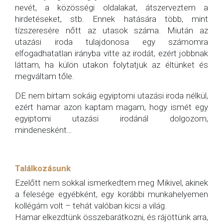
nevét, a közösségi oldalakat, átszerveztem a
hirdetéseket, stb. Ennek hatására több, mint
tízszeresére nőtt az utasok száma. Miután az
utazási iroda tulajdonosa egy számomra
elfogadhatatlan irányba vitte az irodát, ezért jobbnak
láttam, ha külön utakon folytatjuk az éltünket és
megváltam tőle.
DE nem bírtam sokáig egyiptomi utazási iroda nélkül,
ezért hamar azon kaptam magam, hogy ismét egy
egyiptomi utazási irodánál dolgozom,
mindenesként…
Találkozásunk
Ezelőtt nem sokkal ismerkedtem meg Mikivel, akinek
a felesége egyébként, egy korábbi munkahelyemen
kollégám volt – tehát valóban kicsi a világ.
Hamar elkezdtünk összebarátkozni, és rájöttünk arra,