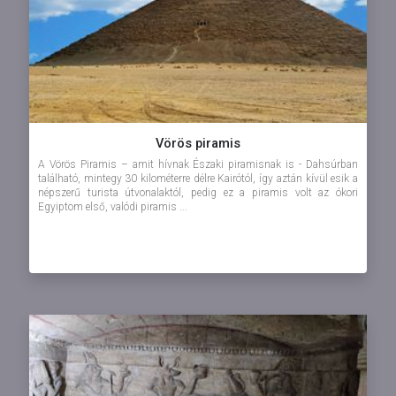
Vörös piramis
A Vörös Piramis – amit hívnak Északi piramisnak is - Dahsúrban
található, mintegy 30 kilométerre délre Kairótól, így aztán kívül esik a
népszerű turista útvonalaktól, pedig ez a piramis volt az ókori
Egyiptom első, valódi piramis ...