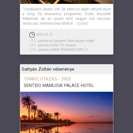
"Csodálatos utazás volt. 😊 Március elején vettünk részt
a King Tut elnevezésű programon. Külön köszönet
Róbertnek, aki az utazás előtt nagyon sok hasznos
tanáccsal, információval látott el ...
tovább
2025. 03. 27.
IGEN,
ajánlom az Egyiptom Travel utazási irodát!
IGEN,
ajánlom a KING TUT utazást!
IGEN,
ajánlom a SARAY PYRAMIDS HOTEL-t!
Gattyán Zoltán véleménye
TÜRKIZ UTAZÁS - 2023
SENTIDO MAMLOUK PALACE HOTEL