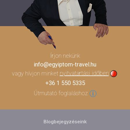
Írjon nekünk
info@egyiptom-travel.hu
vagy hívjon minket
nyitvatartási időben
+36 1 550 5335
Útmutató foglaláshoz
Blogbejegyzéseink