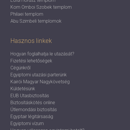
Edfui Hórusz templom
Kom Omboi Szobek templom
Philaei templom
Abu Szimbeli templomok
Hasznos linkek
Hogyan foglalhatja le utazását?
Fizetési lehetőségek
Cégünkről
Egyiptomi utazási parterünk
Kairói Magyar Nagykövetség
Küldetésünk
EUB Utasbiztosítás
Biztosításkötés online
Útlemondási biztosítás
Egyptair légitársaság
Egyiptomi vízum