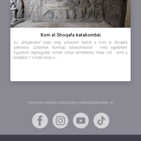
Kom el Shoqafa katakombái
Az „átlagember” talán még sohasem hallott a Kom el Shoqafa
(jelentése: Szilánkok dombja) katakombáiról - mely egyébként
Egyiptom legnagyobb ismert római temetkezési helye volt - amit a
középkor 7 csodái közé is ...
Kövessen minket a közösségi média felületeinken is!