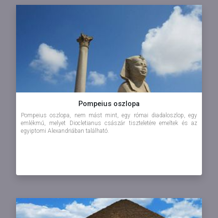
Pompeius oszlopa
Pompeius oszlopa, nem mást mint, egy római diadaloszlop, egy
emlékmű, melyet Diocletianus császár tiszteletére emeltek és az
egyiptomi Alexandriában található.