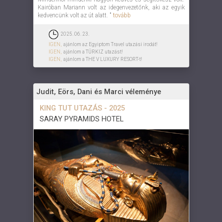
Kairóban Mariann volt az idegenvezetőnk, aki az egyik
kedvencünk volt az út alatt. "
tovább
2025. 06. 23.
IGEN,
ajánlom az Egyiptom Travel utazási irodát!
IGEN,
ajánlom a TÜRKIZ utazást!
IGEN,
ajánlom a THE V LUXURY RESORT-t!
Judit, Eörs, Dani és Marci véleménye
KING TUT UTAZÁS - 2025
SARAY PYRAMIDS HOTEL