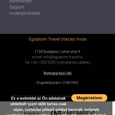
Bőröndvédő
Support
Irodanyitvatartás
Egyiptom Travel Utazási Iroda
1134 Budapest, Lehel utca 9.
e-mail: info@egyiptom-travel.hu
Tel: +36 1 550 5335 (nyitvatartási időben)
Nyitvatartási idő
Engedélyszám: U-001965
© 2021-2025 Egyiptom Travel Kft.
powered by
mestercom
v4.0.69
Megértettem
Ez a weboldal az Ön adatainak
védelmét szem előtt tartva csak
olyan, technikai jellegű sütiket használ, melynek