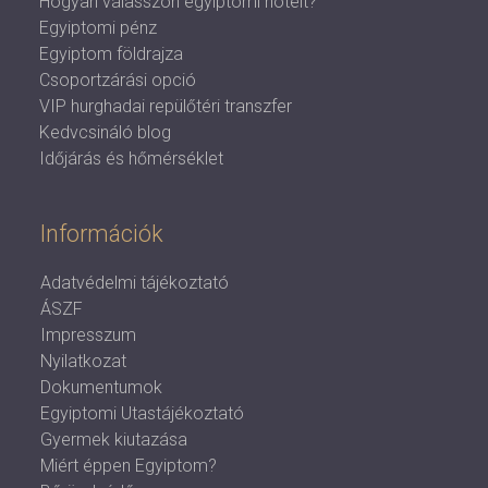
Hogyan válasszon egyiptomi hotelt?
Egyiptomi pénz
Egyiptom földrajza
Csoportzárási opció
VIP hurghadai repülőtéri transzfer
Kedvcsináló blog
Időjárás és hőmérséklet
Információk
Adatvédelmi tájékoztató
ÁSZF
Impresszum
Nyilatkozat
Dokumentumok
Egyiptomi Utastájékoztató
Gyermek kiutazása
Miért éppen Egyiptom?