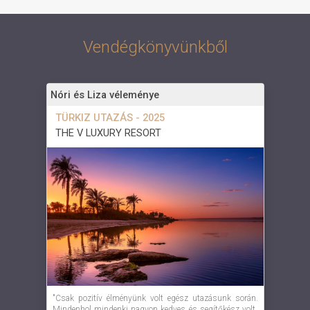
Vendégkönyvünkből
Nóri és Liza véleménye
TÜRKIZ UTAZÁS - 2025
THE V LUXURY RESORT
"Csak pozitív élményünk volt egész utazásunk során.
Mindenhol mindenki nagyon kedves és segítőkész volt.