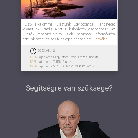
"Első alkalommal utaztunk Egyiptomba. Rengeteget
olvastunk utazàs előtt a különböző csoportoban az
utazók tapaszralatairól. Sok hasznos információra
tettünk szert, és sok felesleges aggodalom ...
tovább
2023. 08. 12.
IGEN,
ajánlom az Egyiptom Travel utazási irodát!
IGEN,
ajánlom a TÜRKIZ utazást!
IGEN,
ajánlom a SENTIDO MAMLOUK PALACE-t!
Segítségre van szüksége?