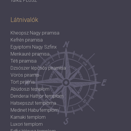
Türkiz PLUSZ
Látnivalók
Kheopsz Nagy piramisa
Kefrén piramisa
Egyiptomi Nagy Szfinx
Menkauré piramisa
Téti piramisa
Dzsószer lépcsős piramisa
Vörös piramis
Tört piramis
Abüdoszi templom
Denderai Hathor templom
Hatsepszut temploma
Medinet Habu templom
Karnaki templom
Luxori templom