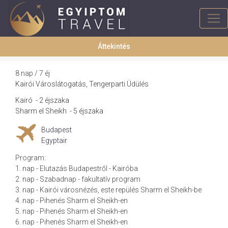
Áttekintés
8 nap / 7 éj
Kairói Városlátogatás, Tengerparti Üdülés
Kairó
-
2 éjszaka
Sharm el Sheikh
-
5 éjszaka
Budapest
Egyptair
Program:
1. nap - Elutazás Budapestről - Kairóba
2. nap - Szabadnap - fakultatív program
3. nap - Kairói városnézés, este repülés Sharm el Sheikh-be
4. nap - Pihenés Sharm el Sheikh-en
5. nap - Pihenés Sharm el Sheikh-en
6. nap - Pihenés Sharm el Sheikh-en