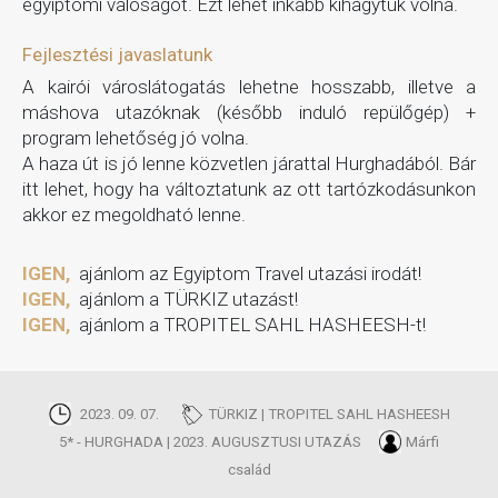
egyiptomi valóságot. Ezt lehet inkább kihagytuk volna.
Fejlesztési javaslatunk
A kairói városlátogatás lehetne hosszabb, illetve a
máshova utazóknak (később induló repülőgép) +
program lehetőség jó volna.
A haza út is jó lenne közvetlen járattal Hurghadából. Bár
itt lehet, hogy ha változtatunk az ott tartózkodásunkon
akkor ez megoldható lenne.
IGEN,
ajánlom az Egyiptom Travel utazási irodát!
IGEN,
ajánlom a TÜRKIZ utazást!
IGEN,
ajánlom a TROPITEL SAHL HASHEESH-t!
2023. 09. 07.
TÜRKIZ | TROPITEL SAHL HASHEESH
5* - HURGHADA | 2023. AUGUSZTUSI UTAZÁS
Márfi
család