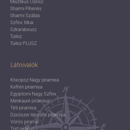
Misztikus Ozirisz
Sharmi Pihenés
Sharmi Szállás
Szfinx titkai
Szkarabeusz
Türkiz
Türkiz PLUSZ
Látnivalók
Kheopsz Nagy piramisa
Kefrén piramisa
Egyiptomi Nagy Szfinx
Menkauré piramisa
Téti piramisa
Dzsószer lépcsős piramisa
Vörös piramis
Tört piramis