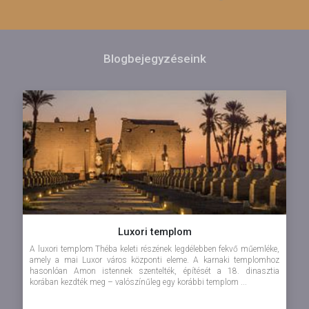
Blogbejegyzéseink
Luxori templom
A luxori templom Théba keleti részének legdélebben fekvő műemléke,
amely a mai Luxor város központi eleme. A karnaki templomhoz
hasonlóan Amon istennek szentelték, építését a 18. dinasztia
korában kezdték meg – valószínűleg egy korábbi templom ...