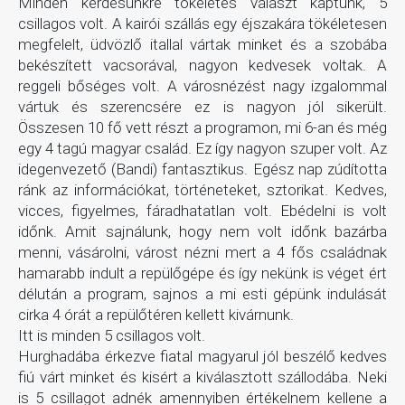
Minden kérdésünkre tökéletes választ kaptunk, 5
csillagos volt. A kairói szállás egy éjszakára tökéletesen
megfelelt, üdvözlő itallal vártak minket és a szobába
bekészített vacsorával, nagyon kedvesek voltak. A
reggeli bőséges volt. A városnézést nagy izgalommal
vártuk és szerencsére ez is nagyon jól sikerült.
Összesen 10 fő vett részt a programon, mi 6-an és még
egy 4 tagú magyar család. Ez így nagyon szuper volt. Az
idegenvezető (Bandi) fantasztikus. Egész nap zúdította
ránk az információkat, történeteket, sztorikat. Kedves,
vicces, figyelmes, fáradhatatlan volt. Ebédelni is volt
időnk. Amit sajnálunk, hogy nem volt időnk bazárba
menni, vásárolni, várost nézni mert a 4 fős családnak
hamarabb indult a repülőgépe és így nekünk is véget ért
délután a program, sajnos a mi esti gépünk indulását
cirka 4 órát a repülőtéren kellett kivárnunk.
Itt is minden 5 csillagos volt.
Hurghadába érkezve fiatal magyarul jól beszélő kedves
fiú várt minket és kisért a kiválasztott szállodába. Neki
is 5 csillagot adnék amennyiben értékelnem kellene a