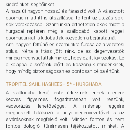
kísérőinket, segítőinket.
A haza út nagyon hosszú és fárasztó volt. A választott
csomag miatt itt is átszállással történt az utazás sok-
sok várakozással. Számunkra érthetetlen okok miatt a
hurgadai reptéren még a szállodából kapott reggeli
csomagunkat is kidobatták közvetlen a bejáratatnál.
Ami nagyon feltűnő és számunkra furcsa az a vezetési
stílus. Néha a frász jött ránk, de az idegenvezetők
mindig megnyugtattak minket, hogy ez itt így szokás. Le
a kalappal a sofőrök előtt és köszönjük mindenkinek,
hogy mindig biztonságosan és pontosan célba értünk.
TROPITEL SAHL HASHEESH 5* - HURGHADA
A szállodába késő este érkeztünk ennek ellenére
kedves figyelmes fogadtatásban volt részünk,
vacsorázási lehetőséggel. A másnap reggelre
megbeszélt találkozó a helyi idegenvezetővel is az
elvárásoknak megfelelő volt. Minden fontos és nem
fontos dologról türelmesen tájékoztatott minket. A