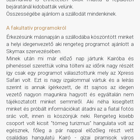
bejáratánál kidobatták velünk.
Összességébe ajánlom a szállodát mindenkinek.
A fakultatív programokról
Érkezésünk másnapján a szállodába köszöntött minket
a helyi idegenvezető aki rengeteg programot ajánlott a
Skymax szervezésében.
Minek után mi már előző nap jártunk Kairóba és
pihenéssel szerettük volna tölteni az időnk nagy részét
így csak egy programot választottunk mely az Xpress
Safari volt. Ezt is nagy izgalommal vártuk és a leírás
szerint is annak ígérkezett, de itt sajnos az idegen
vezető nagyon magunkra hagyott és egyáltalán nem
tájékoztatott minket semmiről. Aki néha kisegített
minket és próbált információkat átadni az a fiatal fotós
srác volt, innen is köszönjük neki. Rengeteg kisebb
csoport volt kicsit "tömeg turizmus" hangulata volt az
egésznek, főleg a pár nappal előzőleg részt vett
családias hangulatú Kairó - gízai piramisok város