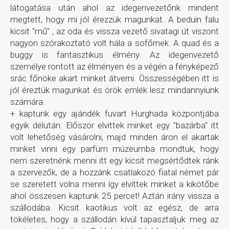
látogatása után ahol az idegenvezetőnk mindent
megtett, hogy mi jól érezzük magunkat. A beduin falu
kicsit "mű" , az oda és vissza vezető sivatagi út viszont
nagyon szórakoztató volt hála a sofőrnek. A quad és a
buggy is fantasztikus élmény. Az idegenvezető
személye rontott az élményen és a végén a fényképező
srác főnöke akart minket átverni. Összességében itt is
jól éreztük magunkat és örök emlék lesz mindannyiunk
számára.
+ kaptunk egy ajándék fuvart Hurghada központjába
egyik délután. Először elvittek minket egy "bazárba" itt
volt lehetőség vásárolni, majd minden áron el akartak
minket vinni egy parfüm múzeumba mondtuk, hogy
nem szeretnénk menni itt egy kicsit megsértődtek ránk
a szervezők, de a hozzánk csatlakozó fiatal német pár
se szeretett volna menni így elvittek minket a kikötőbe
ahol összesen kaptunk 25 percet! Aztán irány vissza a
szállodába. Kicsit kaotikus volt az egész, de arra
tökéletes, hogy a szállodán kívül tapasztaljuk meg az