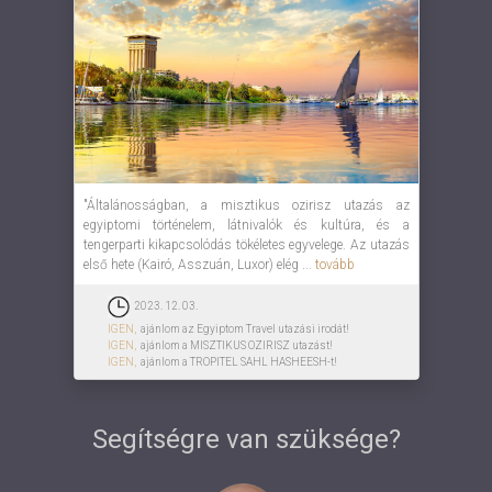
"Általánosságban, a misztikus ozirisz utazás az
egyiptomi történelem, látnivalók és kultúra, és a
tengerparti kikapcsolódás tökéletes egyvelege. Az utazás
első hete (Kairó, Asszuán, Luxor) elég ...
tovább
2023. 12. 03.
IGEN,
ajánlom az Egyiptom Travel utazási irodát!
IGEN,
ajánlom a MISZTIKUS OZIRISZ utazást!
IGEN,
ajánlom a TROPITEL SAHL HASHEESH-t!
Segítségre van szüksége?