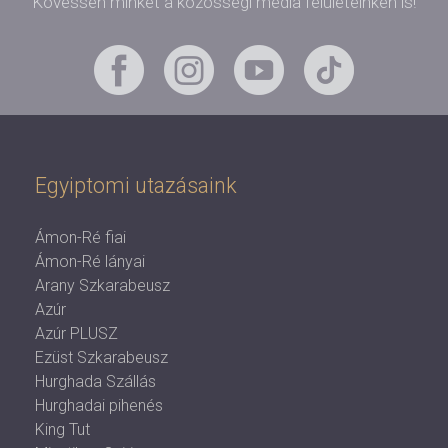
Kövessen minket a közösségi média felületeinken is!
Egyiptomi utazásaink
Ámon-Ré fiai
Ámon-Ré lányai
Arany Szkarabeusz
Azúr
Azúr PLUSZ
Ezüst Szkarabeusz
Hurghada Szállás
Hurghadai pihenés
King Tut