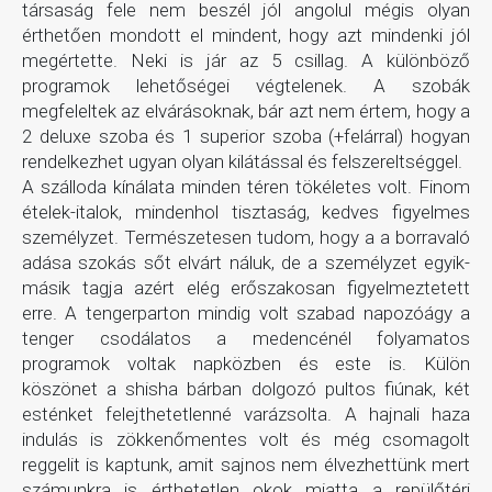
társaság fele nem beszél jól angolul mégis olyan
érthetően mondott el mindent, hogy azt mindenki jól
megértette. Neki is jár az 5 csillag. A különböző
programok lehetőségei végtelenek. A szobák
megfeleltek az elvárásoknak, bár azt nem értem, hogy a
2 deluxe szoba és 1 superior szoba (+felárral) hogyan
rendelkezhet ugyan olyan kilátással és felszereltséggel.
A szálloda kínálata minden téren tökéletes volt. Finom
ételek-italok, mindenhol tisztaság, kedves figyelmes
személyzet. Természetesen tudom, hogy a a borravaló
adása szokás sőt elvárt náluk, de a személyzet egyik-
másik tagja azért elég erőszakosan figyelmeztetett
erre. A tengerparton mindig volt szabad napozóágy a
tenger csodálatos a medencénél folyamatos
programok voltak napközben és este is. Külön
köszönet a shisha bárban dolgozó pultos fiúnak, két
esténket felejthetetlenné varázsolta. A hajnali haza
indulás is zökkenőmentes volt és még csomagolt
reggelit is kaptunk, amit sajnos nem élvezhettünk mert
számunkra is érthetetlen okok miatta a repülőtéri