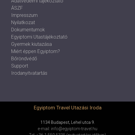
Adatvédelmi tájékoztató
ÁSZF
Impresszum
Nyilatkozat
Dokumentumok
Egyiptomi Utastájékoztató
Gyermek kiutazása
Miért éppen Egyiptom?
Bőröndvédő
Support
Irodanyitvatartás
Egyiptom Travel Utazási Iroda
1134 Budapest, Lehel utca 9.
e-mail: info@egyiptom-travel.hu