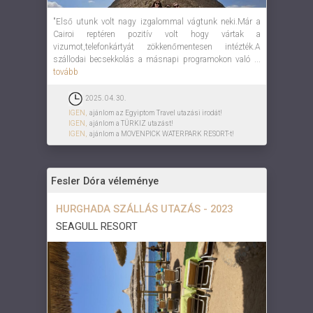
"Első utunk volt nagy izgalommal vágtunk neki.Már a
Cairoi reptéren pozitív volt hogy vártak a
vizumot,telefonkártyát zökkenőmentesen intézték.A
szállodai becsekkolás a másnapi programokon való ...
tovább
2025. 04. 30.
IGEN,
ajánlom az Egyiptom Travel utazási irodát!
IGEN,
ajánlom a TÜRKIZ utazást!
IGEN,
ajánlom a MOVENPICK WATERPARK RESORT-t!
Fesler Dóra véleménye
HURGHADA SZÁLLÁS UTAZÁS - 2023
SEAGULL RESORT