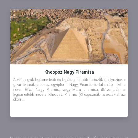
Kheopsz Nagy Piramisa
A világ egyik legismertebb és leglátogatottabb turisztikai helyszíne a
gízai fennsík, ahol az egyiptomi Nagy Piramis is található. Más
néven Gízai Nagy Piramis, vagy Hufu piramisa, illetve talán a
legismertebb neve a Kheopsz Piramis (Kheopsznak nevezték el az
ókori ...