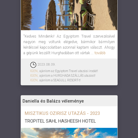
"Kedves Mindenki! Az Egyiptom Travel szervezésével
nagyon meg voltunk elégedve, bármikor bármilyen
kérdéssel kapcsolatban azonnal kaptam választ. Ahogy
a gépünk leszállt Hurghadában ott vártak ...
tovább
2023. 08. 09.
IGEN,
ajánlom az Egyiptom Travel utazási irodát!
IGEN,
ajánlom a HURGHADA SZÁLLÁS utazást!
IGEN,
ajánlom a SEAGULL RESORT-t!
Daniella és Balázs véleménye
MISZTIKUS OZIRISZ UTAZÁS - 2023
TROPITEL SAHL HASHEESH HOTEL