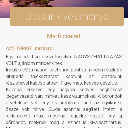
Utasunk véleménye
Márfi család:
A(z) TÜRKIZ utazásról
Egy mondatban összefoglalva: NAGYSZERŰ UTAZÁS
VOLT ajánlom mindenkinek.
Indulás előtti napon telefonon pontos minden részletre
kiterjedő tájékoztatást kaptunk az utazásunk
részleteivel kapcsolatban. Figyelmes, kedves gesztus.
Kairóba érkezve egy nagyon kedves segítőkész
idegenvezető várt minket, kész vízumokkal. A bőröndök
átvételénél volt egy kis probléma mert az egyikünké
össze volt törve. Guide azonnal segített intézni a
reklamációt majd másnap reggelre hozott egy új
bőröndöt, melynek még a színét is kiválaszthattuk.