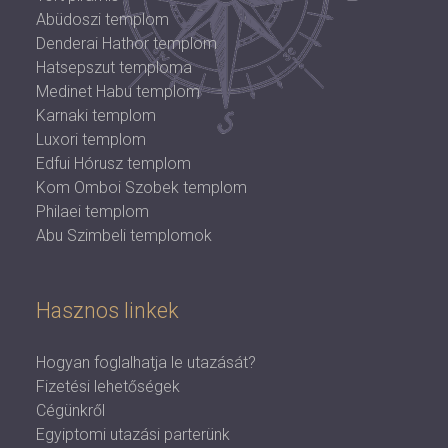
Abüdoszi templom
Denderai Hathor templom
Hatsepszut temploma
Medinet Habu templom
Karnaki templom
Luxori templom
Edfui Hórusz templom
Kom Omboi Szobek templom
Philaei templom
Abu Szimbeli templomok
Hasznos linkek
Hogyan foglalhatja le utazását?
Fizetési lehetőségek
Cégünkről
Egyiptomi utazási parterünk