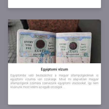
Egyiptomi vízum
Egyiptomba való beutazáshoz a magyar állampolgároknak is
egyiptomi vízumra van szüksége. Mivel mi alapvetően magyar
állampolgárok számára szervezünk egyiptomi utazásokat, így nem
kívánunk most kitérni az egyéb országok ...