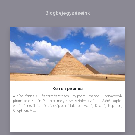
Blogbejegyzéseink
Kefrén piramis
A gízai fennsík – és természetesen Egyiptom - második legnagyobb
piramisa a Kefrén Piramis, mely nevét szintén az építtetőjéről kapta.
A fáraó nevét is többféleképpen írták, pl. Harfé, Khafré, Kephren,
Chephren. A ...