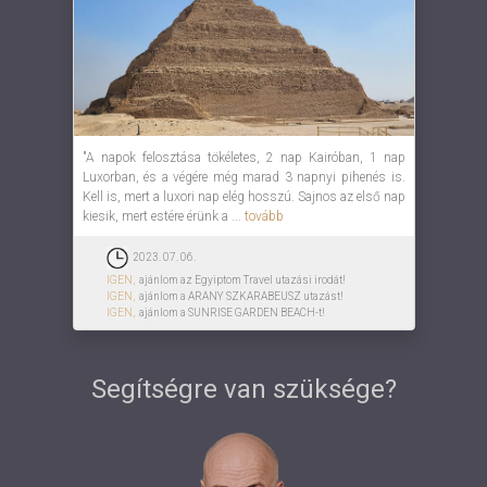
"A napok felosztása tökéletes, 2 nap Kairóban, 1 nap
Luxorban, és a végére még marad 3 napnyi pihenés is.
Kell is, mert a luxori nap elég hosszú. Sajnos az első nap
kiesik, mert estére érünk a ...
tovább
2023. 07. 06.
IGEN,
ajánlom az Egyiptom Travel utazási irodát!
IGEN,
ajánlom a ARANY SZKARABEUSZ utazást!
IGEN,
ajánlom a SUNRISE GARDEN BEACH-t!
Segítségre van szüksége?