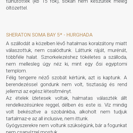
túlhűtöttek (kb 15 fok), sokan nem készültek meleg
öltözettel.
SHERATON SOMA BAY 5* - HURGHADA
A szállodát a közelben lévő hatalmas koralzátony miatt
válaszottuk, nem csalódtunk. Láttunk ráját, murénát,
többféle halat. Sznorkelezéshez tökéletes a szálloda,
nem mellesleg úgy néz ki, mint egy ősi egyiptomi
templom.
Félig tengerre néző szobát kértünk, azt is kaptunk. A
berendezéssel gondunk nem volt, tisztaság és rend
jellemzi az egész létesítményt.
Az ételek ízletesek voltak, halmatas választék állt
rendelkezésünkre reggel, délben és este is. Víz mindig
volt bekészítve a szobánkba, alkoholt nem tudjuk
tartalmaz-e az all inclusive, nem ittunk.
Gyógyszerekre nem voltunk szükségünk, bár a fogunkat
nem csapvízzel mostuk.