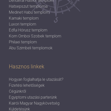
Denderai Hathor templom
Hatsepszut temploma
Medinet Habu templom
Karnaki templom
Luxori templom
Edfui Hórusz templom
Kom Omboi Szobek templom
Philaei templom
Abu Szimbeli templomok
Hasznos linkek
Hogyan foglalhatja le utazását?
Fizetési lehetőségek
Cégünkről
Egyiptomi utazási parterünk
Kairói Magyar Nagykövetség
Küldetésünk