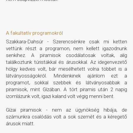
A fakultatív programokról
Szakkara-Dahsúr - Szerencsénkre csak mi ketten
vettünk részt a programon, nem kellett igazodnunk
senkihez. A piramisok csodálatosak voltak, alig
találkoztunk túristákkal és árusokkal. Az idegenvezető
hölgy kedves volt, bár mesélhetett volna többet is a
látványosságokról. Mindenkinek ajánlom ezt a
programot, sokkal szebbek és látványosabbak a
piramisok, mint Gízában. A tört piramis után 2 napig
izomlázunk volt, igazi kaland volt végig menni bent.
Gízai piramisok - nem az ügynökség hibája, de
számunkra csalódás volt a sok szemét és a kéregető
árusok miatt.