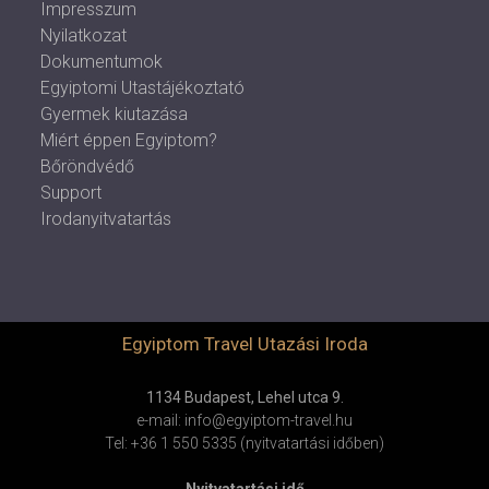
Impresszum
Nyilatkozat
Dokumentumok
Egyiptomi Utastájékoztató
Gyermek kiutazása
Miért éppen Egyiptom?
Bőröndvédő
Support
Irodanyitvatartás
Egyiptom Travel Utazási Iroda
1134 Budapest, Lehel utca 9.
e-mail: info@egyiptom-travel.hu
Tel: +36 1 550 5335 (nyitvatartási időben)