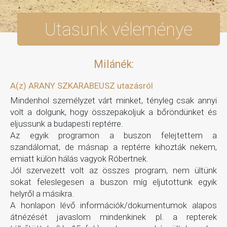
Utasunk véleménye
Milánék:
A(z) ARANY SZKARABEUSZ utazásról
Mindenhol személyzet várt minket, tényleg csak annyi
volt a dolgunk, hogy összepakoljuk a bőröndünket és
eljussunk a budapesti reptérre.
Az egyik programon a buszon felejtettem a
szandálomat, de másnap a reptérre kihozták nekem,
emiatt külön hálás vagyok Róbertnek.
Jól szervezett volt az összes program, nem ültünk
sokat feleslegesen a buszon míg eljutottunk egyik
helyről a másikra.
A honlapon lévő információk/dokumentumok alapos
átnézését javaslom mindenkinek pl. a repterek