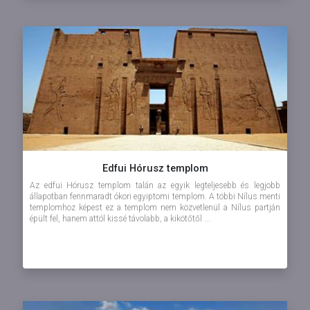
Edfui Hórusz templom
Az edfui Hórusz templom talán az egyik legteljesebb és legjobb
állapotban fennmaradt ókori egyiptomi templom. A többi Nílus menti
templomhoz képest ez a templom nem közvetlenül a Nílus partján
épült fel, hanem attól kissé távolabb, a kikötőtől ...