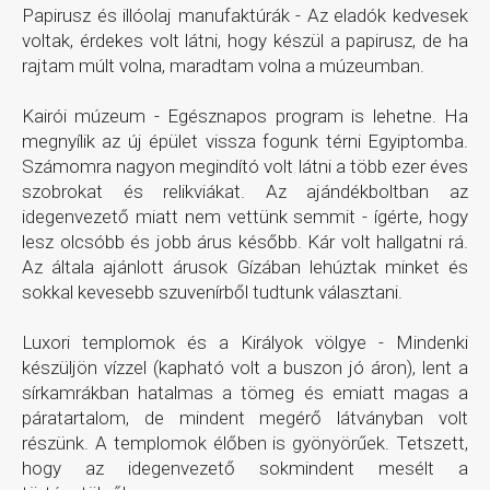
Papirusz és illóolaj manufaktúrák - Az eladók kedvesek
voltak, érdekes volt látni, hogy készül a papirusz, de ha
rajtam múlt volna, maradtam volna a múzeumban.
Kairói múzeum - Egésznapos program is lehetne. Ha
megnyílik az új épület vissza fogunk térni Egyiptomba.
Számomra nagyon megindító volt látni a több ezer éves
szobrokat és relikviákat. Az ajándékboltban az
idegenvezető miatt nem vettünk semmit - ígérte, hogy
lesz olcsóbb és jobb árus később. Kár volt hallgatni rá.
Az általa ajánlott árusok Gízában lehúztak minket és
sokkal kevesebb szuvenírből tudtunk választani.
Luxori templomok és a Királyok völgye - Mindenki
készüljön vízzel (kapható volt a buszon jó áron), lent a
sírkamrákban hatalmas a tömeg és emiatt magas a
páratartalom, de mindent megérő látványban volt
részünk. A templomok élőben is gyönyörűek. Tetszett,
hogy az idegenvezető sokmindent mesélt a