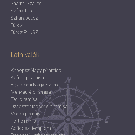
Sharmi Szállás
Szfinx titkai
Szkarabeusz
Türkiz
Türkiz PLUSZ
Látnivalók
Kheopsz Nagy piramisa
Kefrén piramisa
Egyiptomi Nagy Szfinx
Menkauré piramisa
Téti piramisa
Dzsószer lépcsős piramisa
Vörös piramis
Tört piramis
Abüdoszi templom