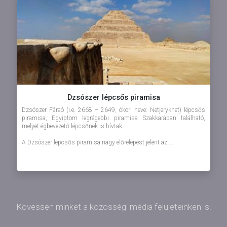
Dzsószer lépcsős piramisa
Dzsószer Fáraó (i.e. 2668 – 2649, ókori neve: Netjerykhet) lépcsős
piramisa, Egyiptom legrégebbi piramisa Szakkarában található,
melyet égbevezető lépcsőnek is hívtak.
A Dzsószer lépcsős piramisa nagy előrelépést jelent az ...
Kövessen minket a közösségi média felületeinken is!