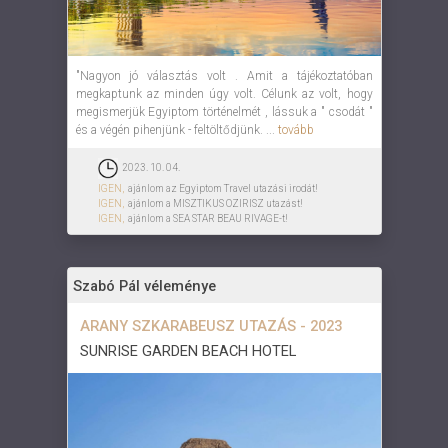
"Nagyon jó választás volt . Amit a tájékoztatóban
megkaptunk az minden úgy volt. Célunk az volt, hogy
megismerjük Egyiptom történelmét , lássuk a " csodát "
és a végén pihenjünk - feltöltődjünk. ...
tovább
2023. 10. 04.
IGEN,
ajánlom az Egyiptom Travel utazási irodát!
IGEN,
ajánlom a MISZTIKUS OZIRISZ utazást!
IGEN,
ajánlom a SEA STAR BEAU RIVAGE-t!
Szabó Pál véleménye
ARANY SZKARABEUSZ UTAZÁS - 2023
SUNRISE GARDEN BEACH HOTEL