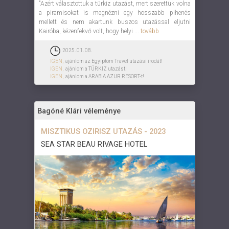
"Azért választottuk a türkiz utazást, mert szerettük volna
a piramisokat is megnézni egy hosszabb pihenés
mellett és nem akartunk buszos utazással eljutni
Kairóba, kézenfekvő volt, hogy helyi ...
tovább
2025. 01. 08.
IGEN,
ajánlom az Egyiptom Travel utazási irodát!
IGEN,
ajánlom a TÜRKIZ utazást!
IGEN,
ajánlom a ARABIA AZUR RESORT-t!
Bagóné Klári véleménye
MISZTIKUS OZIRISZ UTAZÁS - 2023
SEA STAR BEAU RIVAGE HOTEL