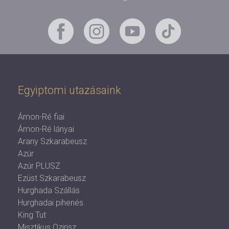
Egyiptomi utazásaink
Ámon-Ré fiai
Ámon-Ré lányai
Arany Szkarabeusz
Azúr
Azúr PLUSZ
Ezüst Szkarabeusz
Hurghada Szállás
Hurghadai pihenés
King Tut
Misztikus Ozirisz