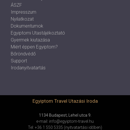
ÁSZF
Impresszum
Nyilatkozat
Dokumentumok
Egyiptomi Utastájékoztató
Gyermek kiutazása
Miért éppen Egyiptom?
Bőröndvédő
Support
Irodanyitvatartás
Egyiptom Travel Utazási Iroda
1134 Budapest, Lehel utca 9.
e-mail: info@egyiptom-travel.hu
Tel: +36 1 550 5335 (nyitvatartási időben)