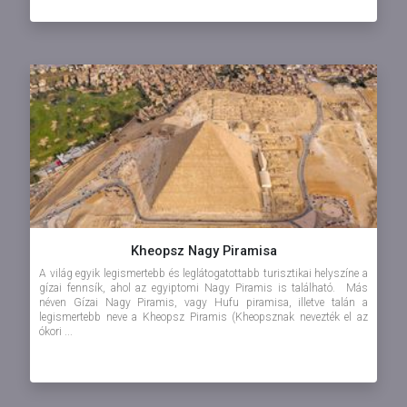
Kheopsz Nagy Piramisa
A világ egyik legismertebb és leglátogatottabb turisztikai helyszíne a
gízai fennsík, ahol az egyiptomi Nagy Piramis is található. Más
néven Gízai Nagy Piramis, vagy Hufu piramisa, illetve talán a
legismertebb neve a Kheopsz Piramis (Kheopsznak nevezték el az
ókori ...