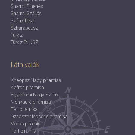
Sharmi Pihenés
Sharmi Szállás
Szfinx titkai
Szkarabeusz
Türkiz
Türkiz PLUSZ
Látnivalók
Kheopsz Nagy piramisa
Kefrén piramisa
Egyiptomi Nagy Szfinx
Menkauré piramisa
Téti piramisa
Dzsószer lépcsős piramisa
Vörös piramis
Tört piramis