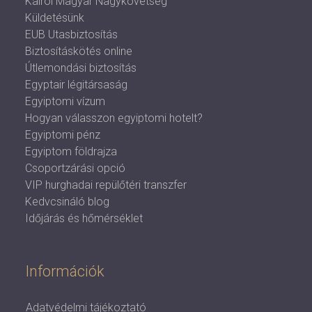
Kairói Magyar Nagykövetség
Küldetésünk
EUB Utasbiztosítás
Biztosításkötés online
Útlemondási biztosítás
Egyptair légitársaság
Egyiptomi vízum
Hogyan válasszon egyiptomi hotelt?
Egyiptomi pénz
Egyiptom földrajza
Csoportzárási opció
VIP hurghadai repülőtéri transzfer
Kedvcsináló blog
Időjárás és hőmérséklet
Információk
Adatvédelmi tájékoztató