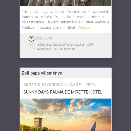
"Nemcsak maga az út volt kellemes és jól szervezett,
hanem az előkészítés is. Kellő releváns rövid és -
választhatóan - bővebb információ állt rendelkezésre a
honlapon, hasznos olyan filmekkel ...
tovább
2024. 02. 14.
IGEN,
ajánlom az Egyiptom Travel utazási irodát!
IGEN,
ajánlom a KING TUT utazást!
Zoli papa véleménye
MISZTIKUS OZIRISZ UTAZÁS - 2025
SUNNY DAYS PALMA DE MIRETTE HOTEL