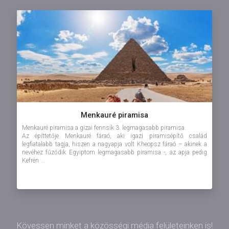
Menkauré piramisa
Menkauré piramisa a gizai fennsík 3. legmagasabb piramisa.
Az építtetője Menkauré fáraó, aki igazi piramisépítő család
legfiatalabb tagja, hiszen a nagyapja volt Kheopsz fáraó – akinek a
nevéhez fűződik Egyiptom legmagasabb piramisa -, az apja pedig
Kefrén ...
Kövessen minket a közösségi média felületeinken is!