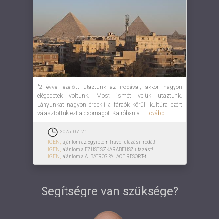
"2 évvel ezelőtt utaztunk az irodával, akkor nagyon
elégedetek voltunk. Most ismét velük utaztunk.
Lányunkat nagyon érdekli a fáraók körüli kultúra ezért
választottuk ezt a csomagot. Kairóban a ...
tovább
2025. 07. 21.
IGEN,
ajánlom az Egyiptom Travel utazási irodát!
IGEN,
ajánlom a EZÜST SZKARABEUSZ utazást!
IGEN,
ajánlom a ALBATROS PALACE RESORT-t!
Segítségre van szüksége?