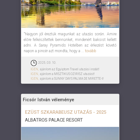
"Nagyon jól éreztük magunkat az utazás során. Amire
előre felkészítettek bennünket, mindenért baksist kellett
adni. A Saray Pyramids Hotelben az érkezést követő
napon a pincér azt mondta, hogy a ...
tovább
2025. 03. 10.
IGEN,
ajánlom az Egyiptom Travel utazási irodát!
IGEN,
ajánlom a MISZTIKUS OZIRISZ utazást!
IGEN,
ajánlom a SUNNY DAYS PALMA DE MIRETTE-t!
Ficsór István véleménye
EZÜST SZKARABEUSZ UTAZÁS - 2025
ALBATROS PALACE RESORT