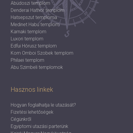
Abüdoszi templom
Denderai Hathor templom
Hatsepszut temploma
Medinet Habu templom
Karnaki templom
Luxori templom
Edfui Hórusz templom
Kom Omboi Szobek templom
Philaei templom
Abu Szimbeli templomok
Hasznos linkek
Hogyan foglalhatja le utazását?
Fizetési lehetőségek
Cégünkről
Egyiptomi utazási parterünk