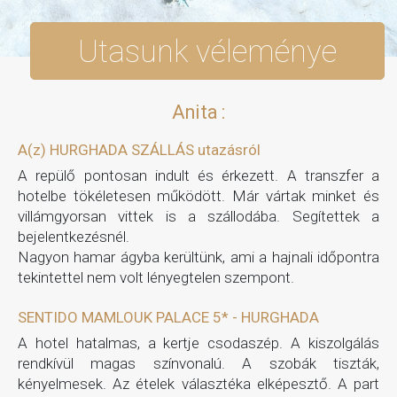
Utasunk véleménye
Anita :
A(z) HURGHADA SZÁLLÁS utazásról
A repülő pontosan indult és érkezett. A transzfer a
hotelbe tökéletesen működött. Már vártak minket és
villámgyorsan vittek is a szállodába. Segítettek a
bejelentkezésnél.
Nagyon hamar ágyba kerültünk, ami a hajnali időpontra
tekintettel nem volt lényegtelen szempont.
SENTIDO MAMLOUK PALACE 5* - HURGHADA
A hotel hatalmas, a kertje csodaszép. A kiszolgálás
rendkívül magas színvonalú. A szobák tiszták,
kényelmesek. Az ételek választéka elképesztő. A part