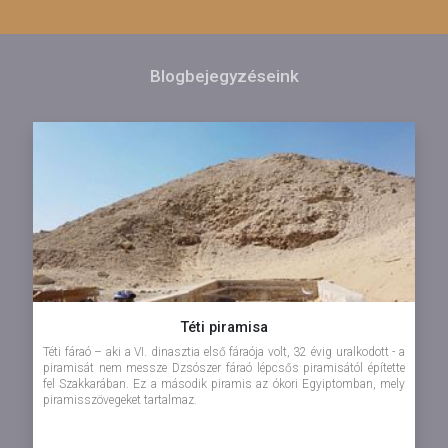
Blogbejegyzéseink
Téti piramisa
Téti fáraó – aki a VI. dinasztia első fáraója volt, 32 évig uralkodott - a
piramisát nem messze Dzsószer fáraó lépcsős piramisától építette
fel Szakkarában. Ez a második piramis az ókori Egyiptomban, mely
piramisszövegeket tartalmaz.