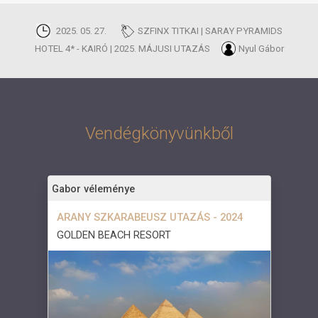
2025. 05. 27.
SZFINX TITKAI | SARAY PYRAMIDS
HOTEL 4* - KAIRÓ | 2025. MÁJUSI UTAZÁS
Nyul Gábor
Vendégkönyvünkből
Gabor véleménye
ARANY SZKARABEUSZ UTAZÁS - 2024
GOLDEN BEACH RESORT