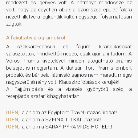
rendezett és igényes volt. A hátránya mindössze az
volt, hogy az egyetlen ablak a szomszéd épület falára
nézett, illetve a légkondik kültéri egységei folyamatosan
zúgtak.
A fakultatív programokról
A szakkara-dahsúri és fajjúmi kirándulásokat
választottuk, mindkettő mesés, csak ajánlani tudom. A
Vörös Piramis kivételével minden látogatható piramis
belsejét is megjártam. A dahsúri Tört Piramis embert
próbáló, és bár belül látnivaló sajnos nem maradt, mégis
nagyszerű élmény volt. Klausztrofóbiások kerüljék!
A Fajjúm-oázis és a vízesés gyönyörű szép, a
terepjárós szafari kihagyhatatlan.
IGEN,
ajánlom az Egyiptom Travel utazási irodát!
IGEN,
ajánlom a SZFINX TITKAI utazást!
IGEN,
ajánlom a SARAY PYRAMIDS HOTEL-t!