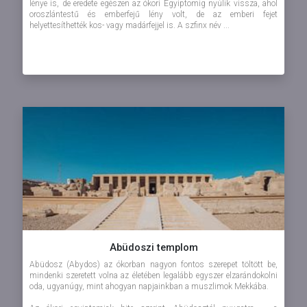
lénye is, de eredete egészen az ókori Egyiptomig nyúlik vissza, ahol
oroszlántestű és emberfejű lény volt, de az emberi fejet
helyettesíthették kos- vagy madárfejjel is. A szfinx név ...
Abüdoszi templom
Abüdosz (Abydos) az ókorban nagyon fontos szerepet töltött be,
mindenki szeretett volna az életében legalább egyszer elzarándokolni
oda, ugyanúgy, mint ahogyan napjainkban a muszlimok Mekkába.