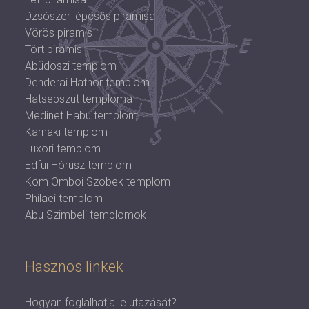
Dzsószer lépcsős piramisa
Vörös piramis
Tört piramis
Abüdoszi templom
Denderai Hathor templom
Hatsepszut temploma
Medinet Habu templom
Karnaki templom
Luxori templom
Edfui Hórusz templom
Kom Omboi Szobek templom
Philaei templom
Abu Szimbeli templomok
Hasznos linkek
Hogyan foglalhatja le utazását?