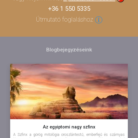
+36 1 550 5335
Útmutató foglaláshoz
Blogbejegyzéseink
Az egyiptomi nagy szfinx
A Szfinx a görög mitológia oroszlántestű, emberfejű és szárnyas