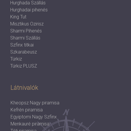
Hurghada Szállás
Hurghadai pihenés
King Tut
Misztikus Ozirisz
Sharmi Pihenés
Sharmi Szállás
Szfinx titkai
Szkarabeusz
Türkiz
Türkiz PLUSZ
Látnivalók
Kheopsz Nagy piramisa
Kefrén piramisa
Egyiptomi Nagy Szfinx
Menkauré piramisa
Téti piramisa