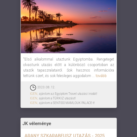
"Első alkalommal utaztunk Egyiptomba. Rengeteget
olvastunk utazàs előtt a különböző csoportoban az
utazók tapaszralatairól. Sok hasznos információra
tettünk szert, és sok felesleges aggodalom ...
tovább
2023. 08. 12.
IGEN,
ajánlom az Egyiptom Travel utazási irodát!
IGEN,
ajánlom a TÜRKIZ utazást!
IGEN,
ajánlom a SENTIDO MAMLOUK PALACE-t!
JK véleménye
ARANY SZKARABEUSZ UTAZÁS - 2025