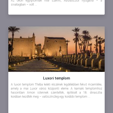
Az ókori egyiptomiak hite szerint, Abüdosztól nyugatra – a
sivatagban – volt ...
Luxori templom
A luxori templom Théba keleti részének legdélebben fekvő műemléke,
amely a mai Luxor város központi eleme. A karnaki templomhoz
hasonlóan Amon istennek szentelték, építését a 18. dinasztia
korában kezdték meg – valószínűleg egy korábbi templom ...