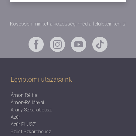
Kövessen minket a közösségi média felületeinken is!
Egyiptomi utazásaink
Ámon-Ré fiai
Ámon-Ré lányai
Arany Szkarabeusz
Azúr
Azúr PLUSZ
Ezüst Szkarabeusz