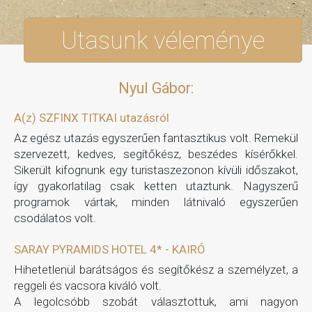
Utasunk véleménye
Nyul Gábor:
A(z) SZFINX TITKAI utazásról
Az egész utazás egyszerűen fantasztikus volt. Remekül
szervezett, kedves, segítőkész, beszédes kísérőkkel.
Sikerült kifognunk egy turistaszezonon kívüli időszakot,
így gyakorlatilag csak ketten utaztunk. Nagyszerű
programok vártak, minden látnivaló egyszerűen
csodálatos volt.
SARAY PYRAMIDS HOTEL 4* - KAIRÓ
Hihetetlenül barátságos és segítőkész a személyzet, a
reggeli és vacsora kiváló volt.
A legolcsóbb szobát választottuk, ami nagyon