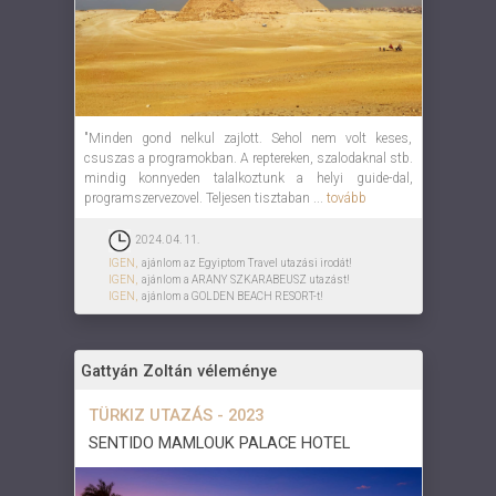
"Minden gond nelkul zajlott. Sehol nem volt keses,
csuszas a programokban. A reptereken, szalodaknal stb.
mindig konnyeden talalkoztunk a helyi guide-dal,
programszervezovel. Teljesen tisztaban ...
tovább
2024. 04. 11.
IGEN,
ajánlom az Egyiptom Travel utazási irodát!
IGEN,
ajánlom a ARANY SZKARABEUSZ utazást!
IGEN,
ajánlom a GOLDEN BEACH RESORT-t!
Gattyán Zoltán véleménye
TÜRKIZ UTAZÁS - 2023
SENTIDO MAMLOUK PALACE HOTEL