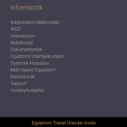
Információk
Adatvédelmi tájékoztató
ÁSZF
Impresszum
Nyilatkozat
Dokumentumok
Egyiptomi Utastájékoztató
Gyermek kiutazása
Miért éppen Egyiptom?
Bőröndvédő
Support
Irodanyitvatartás
Egyiptom Travel Utazási Iroda