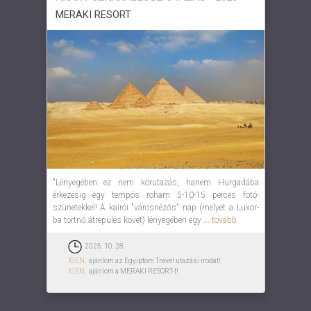
MERAKI RESORT
"Lényegében ez nem körutazás, hanem Hurgadába
érkezésig egy tempós roham 5-10-15 perces fotó-
szünetekkel! A kairói "városnézős" nap (melyet a Luxor-
ba törtnő átrepülés követ) lényegében egy ...
tovább
2025. 10. 28.
IGEN,
ajánlom az Egyiptom Travel utazási irodát!
IGEN,
ajánlom a MERAKI RESORT-t!