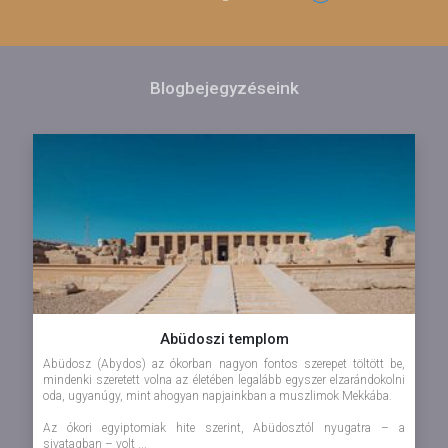
Blogbejegyzéseink
Abüdoszi templom
Abüdosz (Abydos) az ókorban nagyon fontos szerepet töltött be,
mindenki szeretett volna az életében legalább egyszer elzarándokolni
oda, ugyanúgy, mint ahogyan napjainkban a muszlimok Mekkába.
Az ókori egyiptomiak hite szerint, Abüdosztól nyugatra – a
sivatagban – volt ...