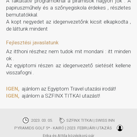
A fakultatív programoknál a piramisok nagyon jók . A
papiruszműhely és a szőnyegiskola érdekes , részletes
bemutatókkal.
A kopt negyedet az idegenvezetőnk kicsit elkapkodta ,
de láttunk mindent
Fejlesztési javaslatunk
Az itthoni részhez nem tudok mit mondani : itt minden
ok .
Az egyiptomi részen az idegenvezető sietését kellene
visszafogni .
IGEN,
ajánlom az Egyiptom Travel utazási irodát!
IGEN,
ajánlom a SZFINX TITKAI utazást!
2023. 03. 05.
SZFINX TITKAI | SWISS INN
PYRAMIDS GOLF 5* - KAIRÓ | 2023. FEBRUÁRI UTAZÁS
Erika és Attila középkorú pár