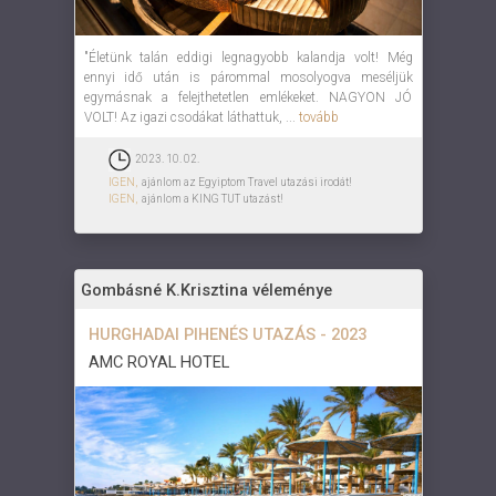
"Életünk talán eddigi legnagyobb kalandja volt! Még
ennyi idő után is párommal mosolyogva meséljük
egymásnak a felejthetetlen emlékeket. NAGYON JÓ
VOLT! Az igazi csodákat láthattuk, ...
tovább
2023. 10. 02.
IGEN,
ajánlom az Egyiptom Travel utazási irodát!
IGEN,
ajánlom a KING TUT utazást!
Gombásné K.Krisztina véleménye
HURGHADAI PIHENÉS UTAZÁS - 2023
AMC ROYAL HOTEL