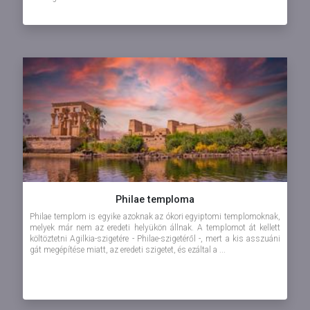
Philae temploma
Philae templom is egyike azoknak az ókori egyiptomi templomoknak,
melyek már nem az eredeti helyükön állnak. A templomot át kellett
költöztetni Agilkia-szigetére - Philae-szigetéről -, mert a kis asszuáni
gát megépítése miatt, az eredeti szigetet, és ezáltal a ...