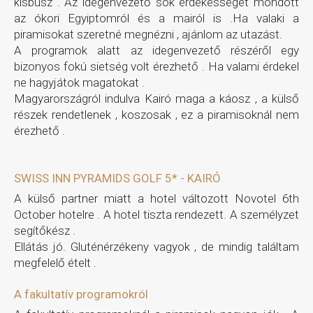
kisbusz . Az idegenvezető sok érdekességet mondott
az ókori Egyiptomról és a mairól is .Ha valaki a
piramisokat szeretné megnézni , ajánlom az utazást.
A programok alatt az idegenvezető részéről egy
bizonyos fokú sietség volt érezhető . Ha valami érdekel
ne hagyjátok magatokat .
Magyarországról indulva Kairó maga a káosz , a külső
részek rendetlenek , koszosak , ez a piramisoknál nem
érezhető .
SWISS INN PYRAMIDS GOLF 5* - KAIRÓ
A külső partner miatt a hotel változott Novotel 6th
October hotelre . A hotel tiszta rendezett. A személyzet
segítőkész .
Ellátás jó. Gluténérzékeny vagyok , de mindig találtam
megfelelő ételt .
A fakultatív programokról