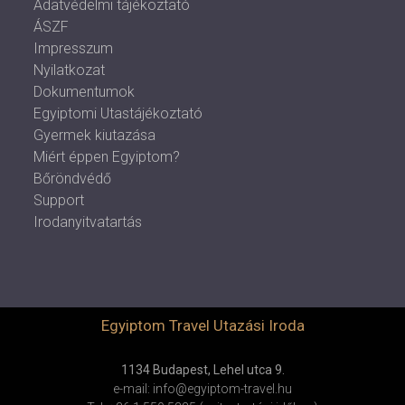
Adatvédelmi tájékoztató
ÁSZF
Impresszum
Nyilatkozat
Dokumentumok
Egyiptomi Utastájékoztató
Gyermek kiutazása
Miért éppen Egyiptom?
Bőröndvédő
Support
Irodanyitvatartás
Egyiptom Travel Utazási Iroda
1134 Budapest, Lehel utca 9.
e-mail: info@egyiptom-travel.hu