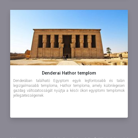
Denderai Hathor templom
Denderában található Egyiptom egyik legfontosabb és talán
legizgalmasabb temploma, Hathor temploma, amely különlegesen
gazdag változatosságát nyújtja a késői ókori egyiptomi templomok
jellegzetességeinek.
Elhelyezkedés
A ...