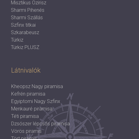
Misztikus Ozirisz
Sharmi Pihenés
Sharmi Szállás
Szfinx titkai
Szkarabeusz
Türkiz
Türkiz PLUSZ
Látnivalók
Kheopsz Nagy piramisa
Kefrén piramisa
Egyiptomi Nagy Szfinx
Menkauré piramisa
Téti piramisa
Dzsószer lépcsős piramisa
Vörös piramis
Tört piramis