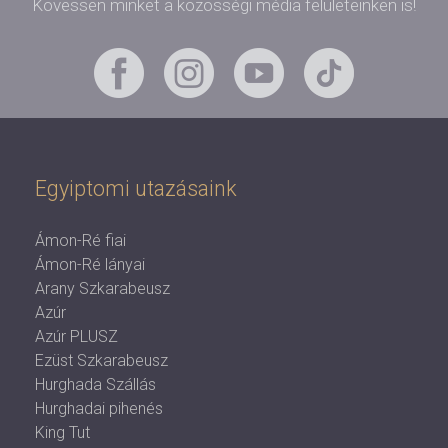
Kövessen minket a közösségi média felületeinken is!
Egyiptomi utazásaink
Ámon-Ré fiai
Ámon-Ré lányai
Arany Szkarabeusz
Azúr
Azúr PLUSZ
Ezüst Szkarabeusz
Hurghada Szállás
Hurghadai pihenés
King Tut