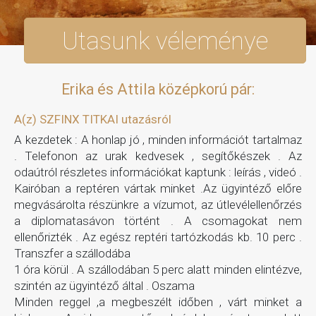
Utasunk véleménye
Erika és Attila középkorú pár:
A(z) SZFINX TITKAI utazásról
A kezdetek : A honlap jó , minden információt tartalmaz
. Telefonon az urak kedvesek , segítőkészek . Az
odaútról részletes információkat kaptunk : leírás , videó .
Kairóban a reptéren vártak minket .Az ügyintéző előre
megvásárolta részünkre a vízumot, az útlevélellenőrzés
a diplomatasávon történt . A csomagokat nem
ellenőrizték . Az egész reptéri tartózkodás kb. 10 perc .
Transzfer a szállodába
1 óra körül . A szállodában 5 perc alatt minden elintézve,
szintén az ügyintéző által . Oszama
Minden reggel ,a megbeszélt időben , várt minket a