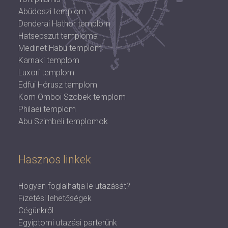
Abüdoszi templom
Denderai Hathor templom
Hatsepszut temploma
Medinet Habu templom
Karnaki templom
Luxori templom
Edfui Hórusz templom
Kom Omboi Szobek templom
Philaei templom
Abu Szimbeli templomok
Hasznos linkek
Hogyan foglalhatja le utazását?
Fizetési lehetőségek
Cégünkről
Egyiptomi utazási parterünk