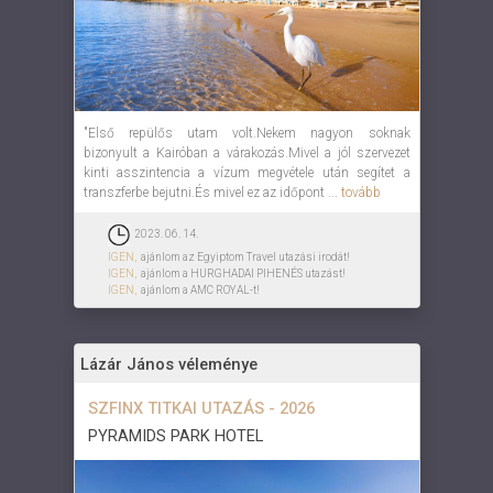
"Első repülős utam volt.Nekem nagyon soknak
bizonyult a Kairóban a várakozás.Mivel a jól szervezet
kinti asszintencia a vízum megvétele után segítet a
transzferbe bejutni.És mivel ez az időpont ...
tovább
2023. 06. 14.
IGEN,
ajánlom az Egyiptom Travel utazási irodát!
IGEN,
ajánlom a HURGHADAI PIHENÉS utazást!
IGEN,
ajánlom a AMC ROYAL-t!
Lázár János véleménye
SZFINX TITKAI UTAZÁS - 2026
PYRAMIDS PARK HOTEL