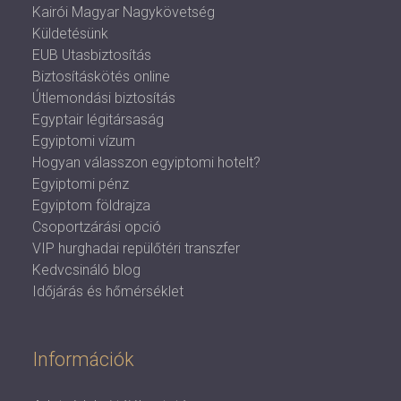
Kairói Magyar Nagykövetség
Küldetésünk
EUB Utasbiztosítás
Biztosításkötés online
Útlemondási biztosítás
Egyptair légitársaság
Egyiptomi vízum
Hogyan válasszon egyiptomi hotelt?
Egyiptomi pénz
Egyiptom földrajza
Csoportzárási opció
VIP hurghadai repülőtéri transzfer
Kedvcsináló blog
Időjárás és hőmérséklet
Információk