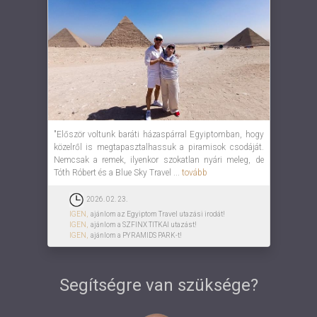
"Először voltunk baráti házaspárral Egyiptomban, hogy
közelről is megtapasztalhassuk a piramisok csodáját.
Nemcsak a remek, ilyenkor szokatlan nyári meleg, de
Tóth Róbert és a Blue Sky Travel ...
tovább
2026. 02. 23.
IGEN,
ajánlom az Egyiptom Travel utazási irodát!
IGEN,
ajánlom a SZFINX TITKAI utazást!
IGEN,
ajánlom a PYRAMIDS PARK-t!
Segítségre van szüksége?