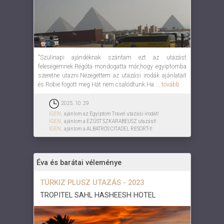
"Szülinapi ajándéknak szántam ezt az utazást
feleségemnek.Régóta mondogatta már,hogy egyiptomba
szeretne utazni.Nézegettem az utazási irodák ajánlatait
és Robié fogott meg.Hát nem csalódtunk.Ha ...
tovább
2025. 10. 29.
IGEN,
ajánlom az Egyiptom Travel utazási irodát!
IGEN,
ajánlom a EZÜST SZKARABEUSZ utazást!
IGEN,
ajánlom a ALBATROS CITADEL RESORT-t!
Éva és barátai véleménye
TÜRKIZ PLUSZ UTAZÁS - 2023
TROPITEL SAHL HASHEESH HOTEL