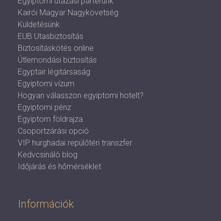
Egyiptomi utazási parterünk
Kairói Magyar Nagykövetség
Küldetésünk
EUB Utasbiztosítás
Biztosításkötés online
Útlemondási biztosítás
Egyptair légitársaság
Egyiptomi vízum
Hogyan válasszon egyiptomi hotelt?
Egyiptomi pénz
Egyiptom földrajza
Csoportzárási opció
VIP hurghadai repülőtéri transzfer
Kedvcsináló blog
Időjárás és hőmérséklet
Információk