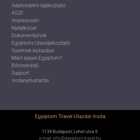
Adatvédelmi tájékoztató
ÁSZF
Impresszum
Nyilatkozat
Dokumentumok
Egyiptomi Utastájékoztató
Gyermek kiutazása
Miért éppen Egyiptom?
Bőröndvédő
Support
Irodanyitvatartás
Egyiptom Travel Utazási Iroda
1134 Budapest, Lehel utca 9.
e-mail: info@egyiptom-travel.hu