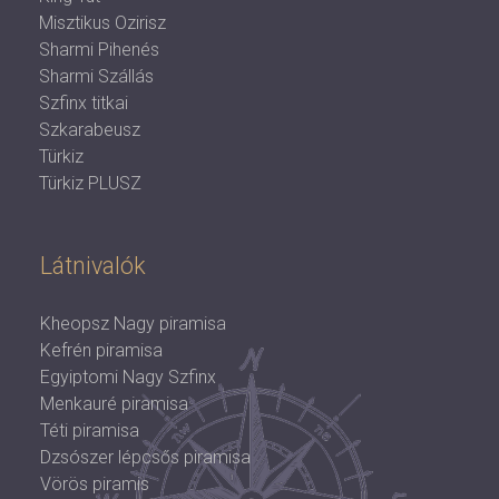
Misztikus Ozirisz
Sharmi Pihenés
Sharmi Szállás
Szfinx titkai
Szkarabeusz
Türkiz
Türkiz PLUSZ
Látnivalók
Kheopsz Nagy piramisa
Kefrén piramisa
Egyiptomi Nagy Szfinx
Menkauré piramisa
Téti piramisa
Dzsószer lépcsős piramisa
Vörös piramis