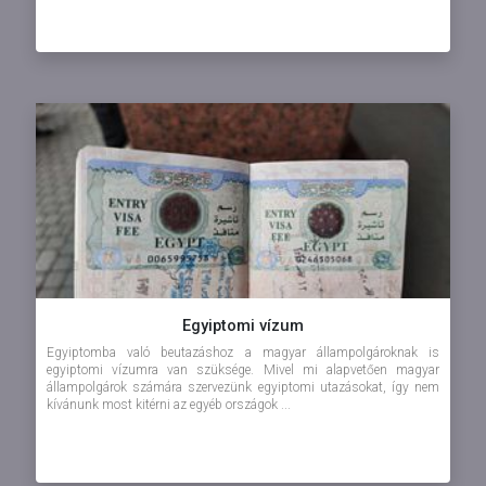
Egyiptomi vízum
Egyiptomba való beutazáshoz a magyar állampolgároknak is
egyiptomi vízumra van szüksége. Mivel mi alapvetően magyar
állampolgárok számára szervezünk egyiptomi utazásokat, így nem
kívánunk most kitérni az egyéb országok ...