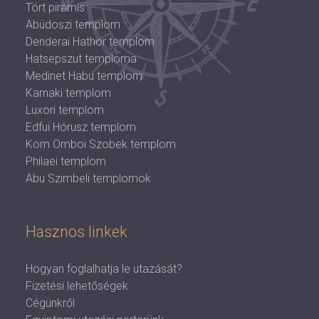
Tört piramis
Abüdoszi templom
Denderai Hathor templom
Hatsepszut temploma
Medinet Habu templom
Karnaki templom
Luxori templom
Edfui Hórusz templom
Kom Omboi Szobek templom
Philaei templom
Abu Szimbeli templomok
Hasznos linkek
Hogyan foglalhatja le utazását?
Fizetési lehetőségek
Cégünkről