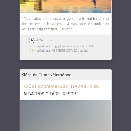
"Csodálatos időutazás a nagyon távoli múltba. A mai
kor emberét is lenyűgözi a 4 évezreddel előttünk élők
épitészeti teljesítményei. "
tovább
2024. 03. 25.
IGEN,
ajánlom az Egyiptom Travel utazási irodát!
IGEN,
ajánlom a MISZTIKUS OZIRISZ utazást!
Klára és Tibor véleménye
EZÜST SZKARABEUSZ UTAZÁS - 2025
ALBATROS CITADEL RESORT