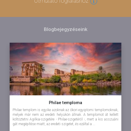
Útmutató foglaláshoz
Blogbejegyzéseink
Philae temploma
Philae templom is egyike azoknak az ókori egyiptomi templomoknak,
melyek már nem az eredeti helyükön állnak. A templomot át kellett
költöztetni Agilkia-szigetére - Philae-szigetéről -, mert a kis asszuáni
gát megépítése miatt, az eredeti szigetet, és ezáltal a ...