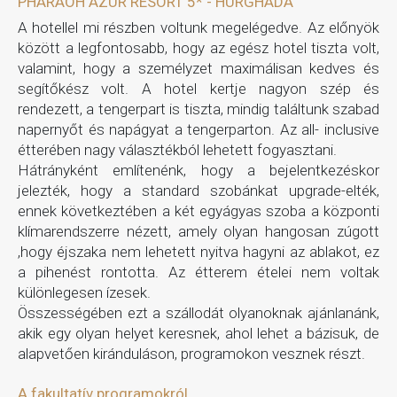
PHARAOH AZUR RESORT 5* - HURGHADA
A hotellel mi részben voltunk megelégedve. Az előnyök
között a legfontosabb, hogy az egész hotel tiszta volt,
valamint, hogy a személyzet maximálisan kedves és
segítőkész volt. A hotel kertje nagyon szép és
rendezett, a tengerpart is tiszta, mindig találtunk szabad
napernyőt és napágyat a tengerparton. Az all- inclusive
étterében nagy választékból lehetett fogyasztani.
Hátrányként említenénk, hogy a bejelentkezéskor
jelezték, hogy a standard szobánkat upgrade-elték,
ennek következtében a két egyágyas szoba a központi
klímarendszerre nézett, amely olyan hangosan zúgott
,hogy éjszaka nem lehetett nyitva hagyni az ablakot, ez
a pihenést rontotta. Az étterem ételei nem voltak
különlegesen ízesek.
Összességében ezt a szállodát olyanoknak ajánlanánk,
akik egy olyan helyet keresnek, ahol lehet a bázisuk, de
alapvetően kiránduláson, programokon vesznek részt.
A fakultatív programokról