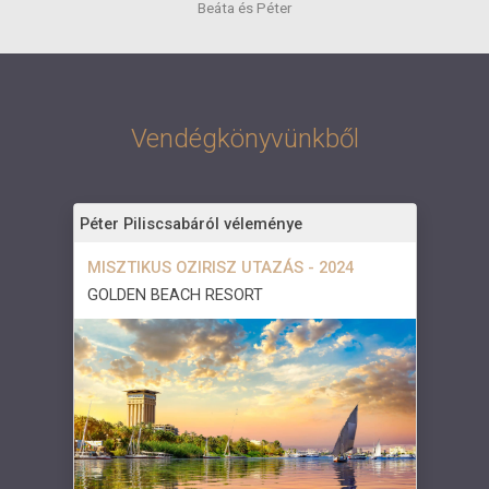
Beáta és Péter
Vendégkönyvünkből
Péter Piliscsabáról véleménye
MISZTIKUS OZIRISZ UTAZÁS - 2024
GOLDEN BEACH RESORT