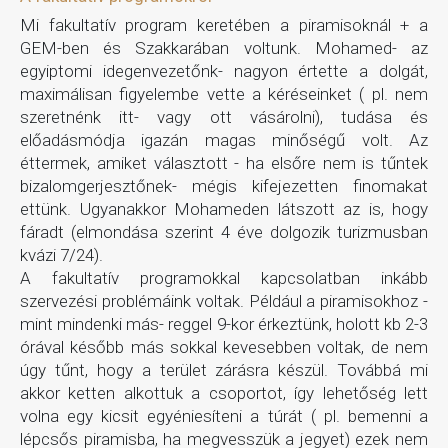
Mi fakultatív program keretében a piramisoknál + a
GEM-ben és Szakkarában voltunk. Mohamed- az
egyiptomi idegenvezetőnk- nagyon értette a dolgát,
maximálisan figyelembe vette a kéréseinket ( pl. nem
szeretnénk itt- vagy ott vásárolni), tudása és
előadásmódja igazán magas minőségű volt. Az
éttermek, amiket választott - ha elsőre nem is tűntek
bizalomgerjesztőnek- mégis kifejezetten finomakat
ettünk. Ugyanakkor Mohameden látszott az is, hogy
fáradt (elmondása szerint 4 éve dolgozik turizmusban
kvázi 7/24).
A fakultatív programokkal kapcsolatban inkább
szervezési problémáink voltak. Például a piramisokhoz -
mint mindenki más- reggel 9-kor érkeztünk, holott kb 2-3
órával később más sokkal kevesebben voltak, de nem
úgy tűnt, hogy a terület zárásra készül. Továbbá mi
akkor ketten alkottuk a csoportot, így lehetőség lett
volna egy kicsit egyéniesíteni a túrát ( pl. bemenni a
lépcsős piramisba, ha megvesszük a jegyet) ezek nem