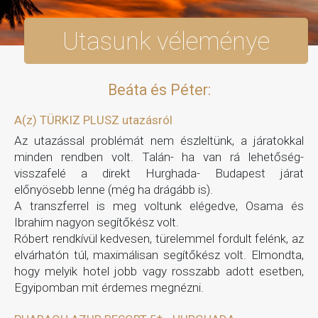
Utasunk véleménye
Beáta és Péter:
A(z) TÜRKIZ PLUSZ utazásról
Az utazással problémát nem észleltünk, a járatokkal
minden rendben volt. Talán- ha van rá lehetőség-
visszafelé a direkt Hurghada- Budapest járat
előnyösebb lenne (még ha drágább is).
A transzferrel is meg voltunk elégedve, Osama és
Ibrahim nagyon segítőkész volt.
Róbert rendkívül kedvesen, türelemmel fordult felénk, az
elvárhatón túl, maximálisan segítőkész volt. Elmondta,
hogy melyik hotel jobb vagy rosszabb adott esetben,
Egyipomban mit érdemes megnézni.