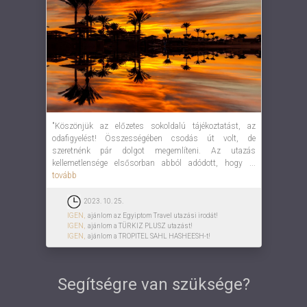
"Köszönjük az előzetes sokoldalú tájékoztatást, az
odafigyelést! Összességében csodás út volt, de
szeretnénk pár dolgot megemlíteni. Az utazás
kellemetlensége elsősorban abból adódott, hogy ...
tovább
2023. 10. 25.
IGEN,
ajánlom az Egyiptom Travel utazási irodát!
IGEN,
ajánlom a TÜRKIZ PLUSZ utazást!
IGEN,
ajánlom a TROPITEL SAHL HASHEESH-t!
Segítségre van szüksége?