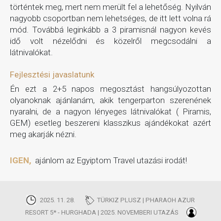
történtek meg, mert nem merült fel a lehetőség. Nyilván
nagyobb csoportban nem lehetséges, de itt lett volna rá
mód. Továbbá leginkább a 3 piramisnál nagyon kevés
idő volt nézelődni és közelről megcsodálni a
látnivalókat.
Fejlesztési javaslatunk
Én ezt a 2+5 napos megosztást hangsúlyozottan
olyanoknak ajánlanám, akik tengerparton szerenének
nyaralni, de a nagyon lényeges látnivalókat ( Piramis,
GEM) esetleg beszereni klasszikus ajándékokat azért
meg akarják nézni.
IGEN,
ajánlom az Egyiptom Travel utazási irodát!
2025. 11. 28.
TÜRKIZ PLUSZ | PHARAOH AZUR
RESORT 5* - HURGHADA | 2025. NOVEMBERI UTAZÁS