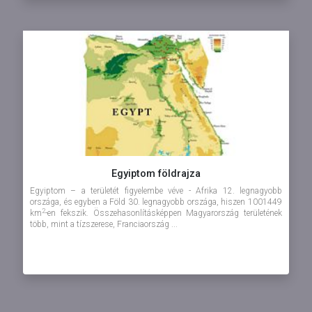
Egyiptom földrajza
Egyiptom – a területét figyelembe véve - Afrika 12. legnagyobb
országa, és egyben a Föld 30. legnagyobb országa, hiszen 1001449
2
km
-en fekszik. Összehasonlításképpen Magyarország területének
több, mint a tízszerese, Franciaország ...