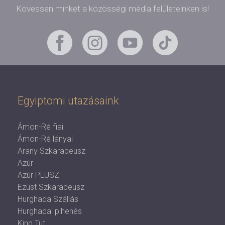
Kövessen minket a közösségi média felületeinken is!
Egyiptomi utazásaink
Ámon-Ré fiai
Ámon-Ré lányai
Arany Szkarabeusz
Azúr
Azúr PLUSZ
Ezüst Szkarabeusz
Hurghada Szállás
Hurghadai pihenés
King Tut